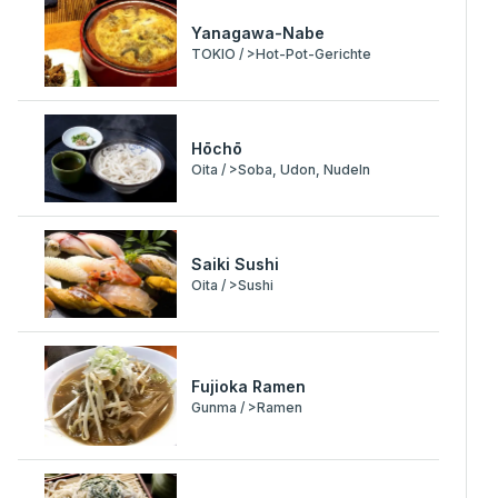
Yanagawa-Nabe
TOKIO / >Hot-Pot-Gerichte
Hōchō
Oita / >Soba, Udon, Nudeln
Saiki Sushi
Oita / >Sushi
Fujioka Ramen
Gunma / >Ramen