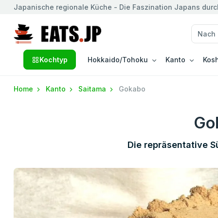
Japanische regionale Küche - Die Faszination Japans durc
Kochtyp
Hokkaido/Tohoku
Kanto
Kosh
Home
Kanto
Saitama
Gokabo
Go
Die repräsentative 