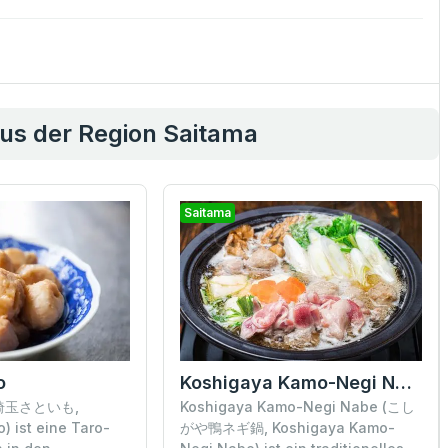
aus der Region Saitama
Saitama
o
Koshigaya Kamo-Negi Nabe
 (埼玉さといも,
Koshigaya Kamo-Negi Nabe (こし
) ist eine Taro-
がや鴨ネギ鍋, Koshigaya Kamo-