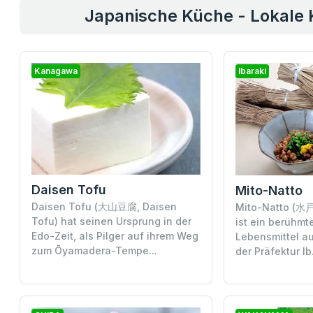
Japanische Küche - Lokale
Kanagawa
Ibaraki
Daisen Tofu
Mito-Natto
Daisen Tofu (大山豆腐, Daisen
Mito-Natto (水戸
Tofu) hat seinen Ursprung in der
ist ein berühmt
Edo-Zeit, als Pilger auf ihrem Weg
Lebensmittel au
zum Ōyamadera-Tempe...
der Präfektur Ib.