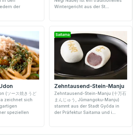
n in den
Negi Nabe) ist ein traditionelles
iedern der
Wintergericht aus der St...
Saitama
-Udon
Zehntausend-Stein-Manju
Udon (ソース焼きうど
Zehntausend-Stein-Manju (十万石
a zeichnet sich
まんじゅう, Jūmangoku-Manju)
gartigen
stammt aus der Stadt Gyōda in
er speziellen
der Präfektur Saitama und i...