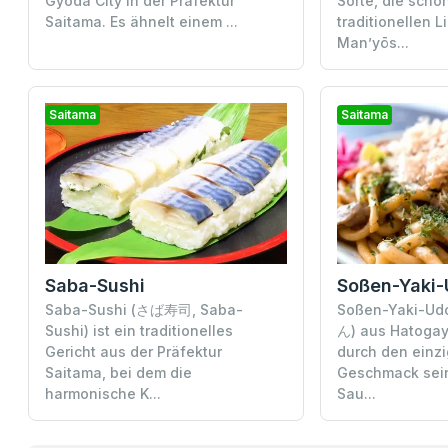
Gyoda City in der Präfektur
Sorte, die scho
Saitama. Es ähnelt einem ...
traditionellen L
Man’yōs...
Saitama
Saitama
Saba-Sushi
Soßen-Yaki
Saba-Sushi (さば寿司, Saba-
Soßen-Yaki-
Sushi) ist ein traditionelles
ん) aus Hatogay
Gericht aus der Präfektur
durch den einzi
Saitama, bei dem die
Geschmack sein
harmonische K...
Sau...