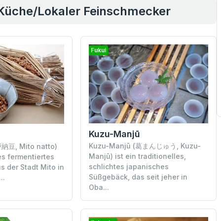
 Küche/Lokaler Feinschmecker
Fukui
Kuzu-Manjū
Kuzu-Manjū (葛まんじゅう, Kuzu-
納豆, Mito natto)
Manjū) ist ein traditionelles,
es fermentiertes
schlichtes japanisches
s der Stadt Mito in
Süßgebäck, das seit jeher in
..
Oba...