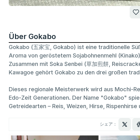
Über Gokabo
Gokabo (五家宝, Gokabo) ist eine traditionelle Süß
Aroma von geröstetem Sojabohnenmehl (Kinako) u
Zusammen mit Soka Senbei (草加煎餅, Reiscracker)
Kawagoe gehört Gokabo zu den drei großen tradit
Dieses regionale Meisterwerk wird aus Mochi-Rei
Edo-Zeit Generationen. Der Name "Gokabo" spieg
Getreidearten – Reis, Weizen, Hirse, Rispenhirse
シェア：