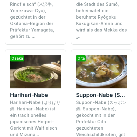
Rindfleisch“ (米沢牛,
die Stadt des Sumō,
Yonezawa-Gyu),
beheimatet die
gezüchtet in der
berühmte Ryōgoku
Okitama-Region der
Kokugikan-Arena und
Präfektur Yamagata,
wird als das Mekka des
gehört zu ...
„...
Osaka
Oita
Harihari-Nabe
Suppon-Nabe (Schildkrötensuppe)
Harihari-Nabe (はりはり
Suppon-Nabe (スッポン
鍋, Harihari-Nabe) ist
鍋, Suppon-Nabe),
ein traditionelles
gekocht mit in der
japanisches Hotpot-
Präfektur Oita
Gericht mit Walfleisch
gezüchteten
und Mizuna...
Weichschildkröten, gilt