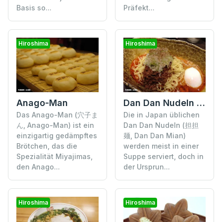
Basis so...
Präfekt...
Hiroshima
Hiroshima
Anago-Man
Dan Dan Nudeln ohne Suppe
Das Anago-Man (穴子ま
Die in Japan üblichen
ん, Anago-Man) ist ein
Dan Dan Nudeln (担担
einzigartig gedämpftes
麺, Dan Dan Mian)
Brötchen, das die
werden meist in einer
Spezialität Miyajimas,
Suppe serviert, doch in
den Anago...
der Ursprun...
Hiroshima
Hiroshima