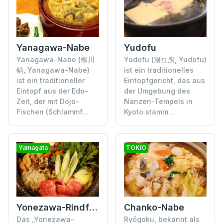
Yanagawa-Nabe
Yudofu
Yanagawa-Nabe (柳川
Yudofu (湯豆腐, Yudofu)
鍋, Yanagawa-Nabe)
ist ein traditionelles
ist ein traditioneller
Eintopfgericht, das aus
Eintopf aus der Edo-
der Umgebung des
Zeit, der mit Dojo-
Nanzen-Tempels in
Fischen (Schlammf...
Kyoto stamm...
Yamagata
TOKIO
Yonezawa-Rindfleisch
Chanko-Nabe
Das „Yonezawa-
Ryōgoku, bekannt als