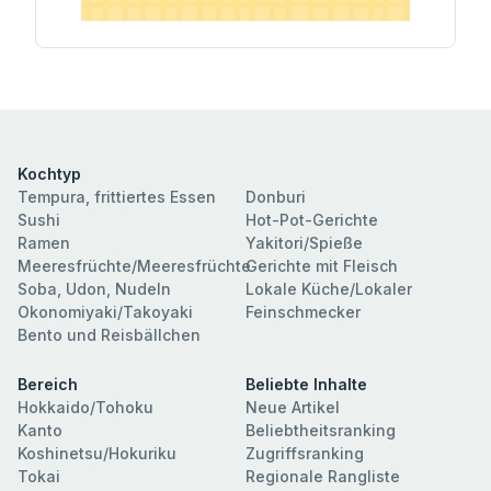
Kochtyp
Tempura, frittiertes Essen
Donburi
Sushi
Hot-Pot-Gerichte
Ramen
Yakitori/Spieße
Meeresfrüchte/Meeresfrüchte
Gerichte mit Fleisch
Soba, Udon, Nudeln
Lokale Küche/Lokaler
Okonomiyaki/Takoyaki
Feinschmecker
Bento und Reisbällchen
Bereich
Beliebte Inhalte
Hokkaido/Tohoku
Neue Artikel
Kanto
Beliebtheitsranking
Koshinetsu/Hokuriku
Zugriffsranking
Tokai
Regionale Rangliste