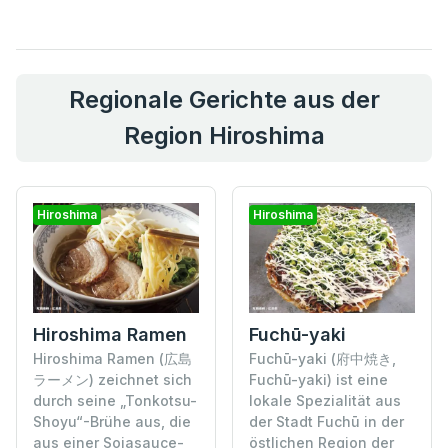
Regionale Gerichte aus der
Region Hiroshima
Hiroshima
Hiroshima
Hiroshima Ramen
Fuchū-yaki
Hiroshima Ramen (広島
Fuchū-yaki (府中焼き,
ラーメン) zeichnet sich
Fuchū-yaki) ist eine
durch seine „Tonkotsu-
lokale Spezialität aus
Shoyu“-Brühe aus, die
der Stadt Fuchū in der
aus einer Sojasauce-
östlichen Region der