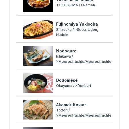
TOKUSHIMA / >Ramen
Fujinomiya Yakisoba
Shizuoka / >Soba, Udon,
Nudeln
Nodoguro
Ishikawa /
>Meeresfrüchte/Meeresfrüchte
Dodomesé
Okayama / >Donburi
Akamai-Kaviar
Tottori /
>Meeresfrüchte/Meeresfrüchte