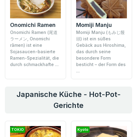
Momiji Manju
Onomichi Ramen
Momiji Manju (もみじ饅
Onomichi Ramen (尾道
頭) ist ein süßes
ラーメン, Onomichi
Gebäck aus Hiroshima,
rāmen) ist eine
das durch seine
Sojasaucen-basierte
besondere Form
Ramen-Spezialität, die
besticht – der Form des
durch schmackhafte ...
...
Japanische Küche - Hot-Pot-
Gerichte
TOKIO
Kyoto