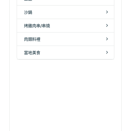
沙鍋
烤雞肉串/串燒
肉類料裡
當地美食