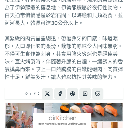
為了伊勢龍蝦的棲息地。伊勢龍蝦屬於夜行性動物，
白天通常悄悄隱匿於岩石間，以海膽和貝類為食，並
漸漸長大，體長可達30公分以上。
其緊緻的肉質晶瑩剔透，帶著彈牙的口感，味道濃
郁，入口即化般的柔滑，馥郁的餘味令人回味無窮。
不僅可生食作為刺身，其實用強火炙烤也是絕佳美
味。直火烤製時，伴隨著升騰的白煙，一縷誘人的香
氣撲鼻而來。咬上一口熱騰騰的白嫩龍蝦肉，肉質彈
性十足，鮮美多汁，讓人難以抗拒其美味的魅力。
シェア：