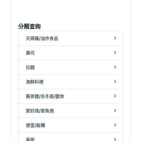
分類查詢
天婦羅/油炸食品
壽司
拉麵
海鮮料裡
蕎麥麵/烏冬面/麵食
禦好燒/章魚燒
便當/飯糰
蓋飯