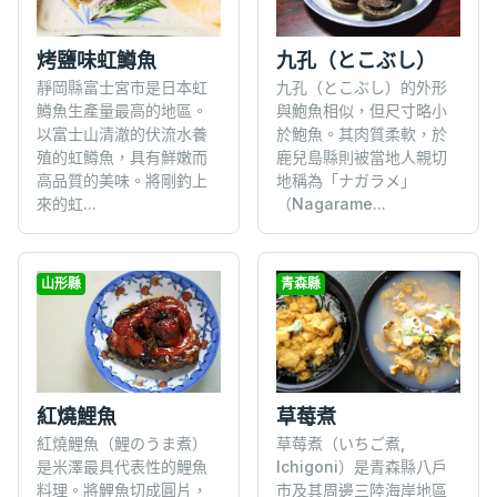
烤鹽味虹鱒魚
九孔（とこぶし）
靜岡縣富士宮市是日本虹
九孔（とこぶし）的外形
鱒魚生產量最高的地區。
與鮑魚相似，但尺寸略小
以富士山清澈的伏流水養
於鮑魚。其肉質柔軟，於
殖的虹鱒魚，具有鮮嫩而
鹿兒島縣則被當地人親切
高品質的美味。將剛釣上
地稱為「ナガラメ」
來的虹...
（Nagarame...
山形縣
青森縣
草莓煮
紅燒鯉魚
草莓煮（いちご煮,
紅燒鯉魚（鯉のうま煮）
Ichigoni）是青森縣八戶
是米澤最具代表性的鯉魚
市及其周邊三陸海岸地區
料理。將鯉魚切成圓片，