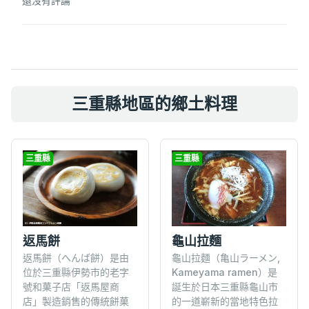
還沒有評論
三重縣地區的鄉土料理
三重縣
三重縣
返馬餅
龜山拉麵
返馬餅（へんば餅）是由
龜山拉麵（亀山ラーメン,
位於三重縣伊勢市的老字
Kameyama ramen）是
號和菓子店「返馬屋商
誕生於日本三重縣龜山市
店」製造銷售的傳統餅菓
的一道嶄新的當地特色拉