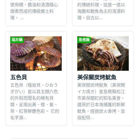
的傳統料理，這是一道以
使用糖、醬油和清酒精心
海膽和鮑魚為主的清湯料
燉煮而成的傳統鄉土料
理。自古以...
理。 ...
福井縣
島根縣
五色貝
美保關炭烤魷魚
五色貝（檜扇貝，ひおう
美保關炭烤魷魚（美保関
ぎがい）是以其五顏六色
イカ焼き）是島根縣松江
的外殼而聞名的稀有貝
市美保關町的知名美食，
類，呈現出黃、橙、紫、
選用於日本海捕獲的新鮮
茶、紅等鮮艷色彩。 它的
魷魚，經過炭火香烤，並
名字源...
搭配特...