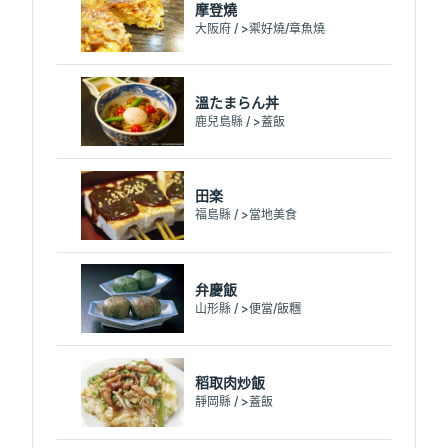
摩登燒
大阪府 / >禦好燒/章魚燒
溫たまらん丼
鹿兒島縣 / >蓋飯
田楽
福島縣 / >當地美食
弁慶飯
山形縣 / >便當/飯糰
稻取肉炒飯
靜岡縣 / >蓋飯