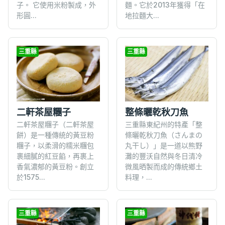
子。 它使用米粉製成，外
麵。它於2013年獲得「在
形圓...
地拉麵大...
三重縣
三重縣
二軒茶屋糰子
整條曬乾秋刀魚
二軒茶屋糰子（二軒茶屋
三重縣東紀州的特產「整
餅）是一種傳統的黃豆粉
條曬乾秋刀魚（さんまの
糰子，以柔滑的糯米糰包
丸干し）」是一道以熊野
裹細膩的紅豆餡，再裹上
灘的豐沃自然與冬日清冷
香氣濃郁的黃豆粉。創立
微風晒製而成的傳統鄉土
於1575...
料理，...
三重縣
三重縣