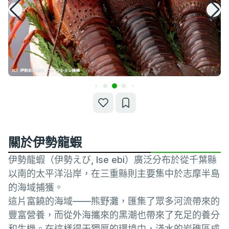
關於伊勢龍蝦
伊勢龍蝦（伊勢えび, Ise ebi）廣泛分布於從千葉縣
以南的太平洋沿岸，在三重縣則主要集中於志摩半島
的海域捕獲。
這片富饒的海域——熊野灘，匯集了眾多河流帶來的
豐富營養，而從外海攜來的黑潮也帶來了充足的養分
和生機。在這樣得天獨厚的環境中，淺水的岩礁區成