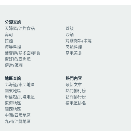
分類查詢
天婦羅/油炸食品
蓋飯
壽司
沙鍋
拉麵
烤雞肉串/串燒
海鮮料裡
肉類料裡
蕎麥麵/烏冬面/麵食
當地美食
禦好燒/章魚燒
便當/飯糰
地區查詢
熱門內容
北海道/東北地區
最新文章
關東地區
熱門排行榜
甲信越/北陸地區
訪問排行榜
東海地區
按地區排名
關西地區
中國/四國地區
九州/沖繩地區