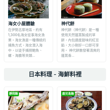
神代餅
海女小屋體驗
神代餅（神代餅）是一種
在伊勢志摩地區，約有
使用天然蓬蒿製成的草
1,300名海女從事海女漁
餅，內包適度甜味的紅豆
業。海女漁是一種傳統的
餡，大小剛好一口即可享
捕魚方式，海女潛入海
用。 神代餅散發著清爽的
中，以徒手捕撈鮑魚、
蓬蒿香...
螺、海膽等貝類...
日本料理 - 海鮮料裡
靜岡縣
鹿兒島縣