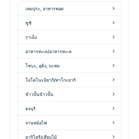
เทมปุระ, อาหารทอด
ซูชิ
ราเม็ง
อาหารทะเล/อาหารทะเล
โซบะ, อุด้ง, บะหม
โอโคโนะมิยากิ/ทาโกะยากิ
ข้าวปั้นข้าวปั้น
ดงบุริ
จานหม้อไฟ
ยากิโทริ/เสียบไม้