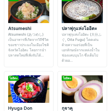
Atsumeshi
ปลาฟุกุแห่งโออิตะ
Atsumeshi (あつめし)
ปลาฟุกุแห่งโออิตะ (大分ふ
เป็นอาหารที่เกิดจากวิถีชีวิต
ぐ, Oita Fugu) โดดเด่น
ของชาวประมงในเมืองไซคิ
ด้วยความอร่อยที่เป็น
จังหวัดโออิตะ โดยการนำ
เอกลักษณ์จากแหล่งน้ำใน
ปลาสดใหม่ที่เพิ่งจับได้...
ช่องแคบบุนโก ซึ่งเต็มไป
ด้วยอ...
โออิตะ
โออิตะ
Hyuga Don
กุจาคุ