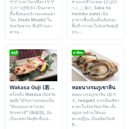
ซาบะเฮชิโกะดอง (さばの
サザエเผาในเปลือก (サザ
へしこ漬け, Saba no
エのつぼ焼き) เป็นอาหาร
heshiko zuke) เป็น
ขึ้นชื่อของบริเวณแหลมฮา
อาหารพื้นเมืองดั้งเดิมของ
โตะ (Hado Misaki) ใน
พื้นที่วากาสะในจังหวัดฟุกุอิ
จังหวัดซากะ ซึ่งมีร้านอา
ประ...
หารแ...
ฟุคุอิ
อาคิตะ
Wakasa Guji (若狭ぐじ)
หอยนางรมภูเขาหิน
ครั้งหนึ่ง Wakasa (จังหวัด
หอยนางรมภูเขาหิน (岩ガ
ฟุคุอิ) ได้รับการยกย่องเป็น
キ, Iwagaki) จากเมืองคิซา
"ดินแดนอาหารแห่ง
คาตะในจังหวัดอากิตะ ตั้ง
จักรพรรดิ" (御食国), อัน
อยู่ปลายด้านใต้ของ
เป็นแหล่งวัตถุดิบชั้นเล...
ทะเลญี่ปุ่น เป็นผลิตภัณฑ์
ที่...