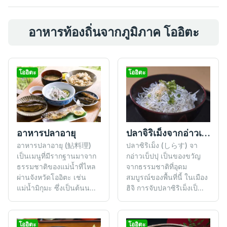
อาหารท้องถิ่นจากภูมิภาค โออิตะ
โออิตะ
โออิตะ
อาหารปลาอายุ
ปลาจิริเม็งจากอ่าวเบ็ปปุ บุงโกะ
อาหารปลาอายุ (鮎料理)
ปลาซิริเม็ง (しらす) จา
เป็นเมนูที่มีรากฐานมาจาก
กอ่าวเบ็ปปุ เป็นของขวัญ
ธรรมชาติของแม่น้ำที่ไหล
จากธรรมชาติที่อุดม
ผ่านจังหวัดโออิตะ เช่น
สมบูรณ์ของพื้นที่นี้ ในเมือง
แม่น้ำมิกุมะ ซึ่งเป็นต้นน...
ฮิจิ การจับปลาซิริเม็งเป็...
โออิตะ
โออิตะ