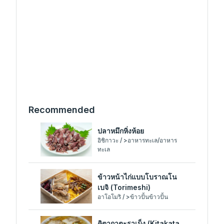
Recommended
ปลาหมึกหิ่งห้อย
อิชิกาวะ / >อาหารทะเล/อาหาร
ทะเล
ข้าวหน้าไก่แบบโบราณโน
เบจิ (Torimeshi)
อาโอโมริ / >ข้าวปั้นข้าวปั้น
คิตากาตะราเม็ง (Kitakata