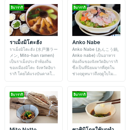
อิบารากิ
อิบารากิ
Anko Nabe
ราเม็งมิโตะฮัง
Anko Nabe (あんこう鍋,
ราเม็งมิโตะฮัง (水戸藩ラー
Anko nabe) เป็นอาหาร
メン, Mito-han ramen)
ท้องถิ่นของจังหวัดอิบารากิ
เป็นราเม็งประจำท้องถิ่น
ซึ่งเป็นที่นิยมมากที่สุดใน
ของเมืองมิโตะ จังหวัดอิบา
ช่วงฤดูหนาวถึงฤดูใบไม...
รากิ โดยได้แรงบันดาลใ...
อิบารากิ
อิบารากิ
ซาชิมิโดยใช้บุกทำมือ
Mito Natto