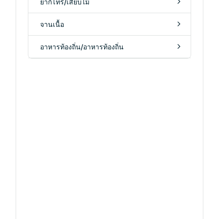
ยากิโทริ/เสียบไม้
จานเนื้อ
อาหารท้องถิ่น/อาหารท้องถิ่น