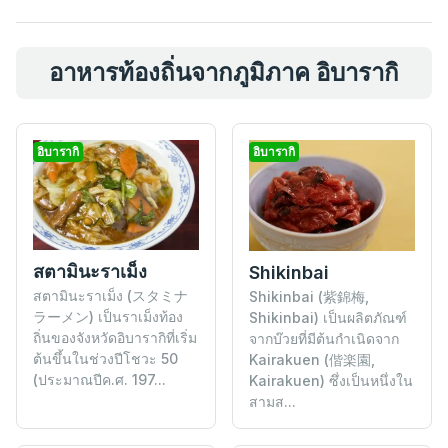
อาหารท้องถิ่นจากภูมิภาค อิบารากิ
อิบารากิ
อิบารากิ
สตามินะราเม็ง
Shikinbai
สตามินะราเม็ง (スタミナ
Shikinbai (紫錦梅,
ラーメン) เป็นราเม็งท้อง
Shikinbai) เป็นผลิตภัณฑ์
ถิ่นของจังหวัดอิบารากิที่เริ่ม
จากบ๊วยที่มีต้นกำเนิดจาก
ต้นขึ้นในช่วงปีโชวะ 50
Kairakuen (偕楽園,
(ประมาณปีค.ศ. 197...
Kairakuen) ซึ่งเป็นหนึ่งใน
สามส...