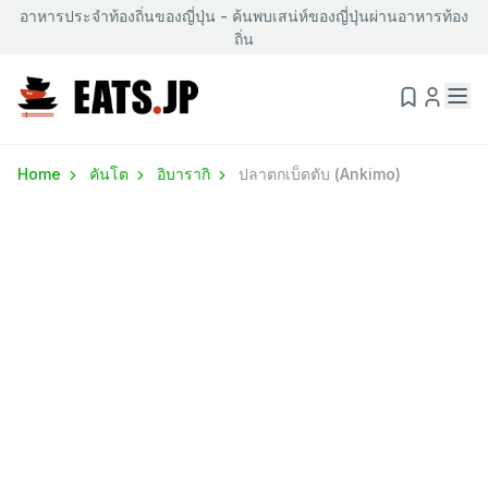
อาหารประจำท้องถิ่นของญี่ปุ่น - ค้นพบเสน่ห์ของญี่ปุ่นผ่านอาหารท้อง
ถิ่น
Home
คันโต
อิบารากิ
ปลาตกเบ็ดตับ (Ankimo)