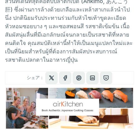
ส่วนที่เด่นที่สุดคือตับปลาตกเบ็ด (Ankimo, あんこう
肝) ซึ่งผ่านการล้างด้วยเกลือและเหล้าสาเกแล้วนำไป
นึ่ง ปกตินิยมรับประทานร่วมกับหัวไชเท้าขูดละเอียด
หัวหอมซอยบาง ๆ และซอสพอนสึ รสชาติเข้มข้น เนื้อ
สัมผัสนุ่มลื่นที่มีเอกลักษณ์จนกลายเป็นรสชาติที่หลาย
คนติดใจ คุณสมบัติเหล่านี้ทำให้เป็นเมนูแปลกใหม่และ
เป็นที่นิยมสำหรับผู้ที่ต้องการสัมผัสประสบการณ์
รสชาติแปลกตาในอาหารญี่ปุ่น
シェア：