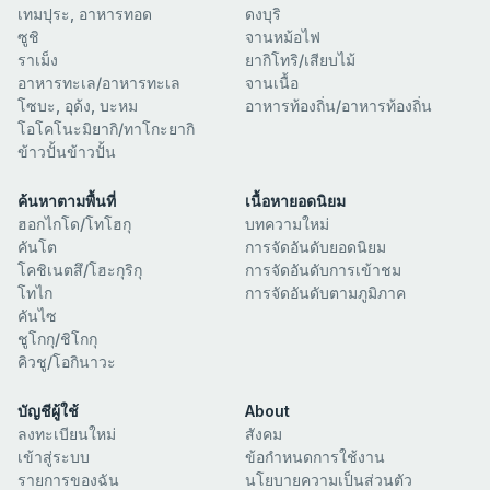
เทมปุระ, อาหารทอด
ดงบุริ
ซูชิ
จานหม้อไฟ
ราเม็ง
ยากิโทริ/เสียบไม้
อาหารทะเล/อาหารทะเล
จานเนื้อ
โซบะ, อุด้ง, บะหม
อาหารท้องถิ่น/อาหารท้องถิ่น
โอโคโนะมิยากิ/ทาโกะยากิ
ข้าวปั้นข้าวปั้น
ค้นหาตามพื้นที่
เนื้อหายอดนิยม
ฮอกไกโด/โทโฮกุ
บทความใหม่
คันโต
การจัดอันดับยอดนิยม
โคชิเนตสึ/โฮะกุริกุ
การจัดอันดับการเข้าชม
โทไก
การจัดอันดับตามภูมิภาค
คันไซ
ชูโกกุ/ชิโกกุ
คิวชู/โอกินาวะ
บัญชีผู้ใช้
About
ลงทะเบียนใหม่
สังคม
เข้าสู่ระบบ
ข้อกำหนดการใช้งาน
รายการของฉัน
นโยบายความเป็นส่วนตัว