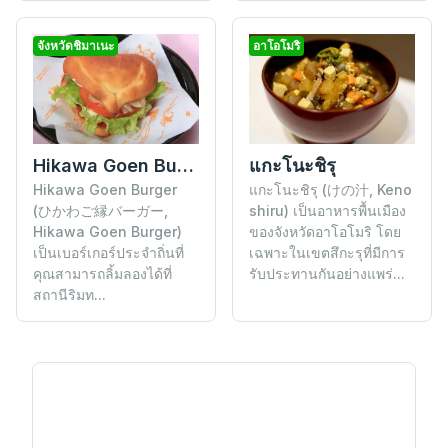
จังหวัดชิมาเนะ
อาโอโมริ
Hikawa Goen Burger
แกะโนะชิรุ
Hikawa Goen Burger
แกะโนะชิรุ (けの汁, Keno
(ひかわご縁バーガー,
shiru) เป็นอาหารพื้นเมือง
Hikawa Goen Burger)
ของจังหวัดอาโอโมริ โดย
เป็นเบอร์เกอร์ประจำถิ่นที่
เฉพาะในเขตสึกะรุที่มีการ
คุณสามารถลิ้มลองได้ที่
รับประทานกันอย่างแพร่...
สถานีริมท...