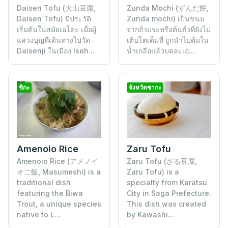
Daisen Tofu (大山豆腐,
Zunda Mochi (ずんだ餅,
Daisen Tofu) มีประวัติ
Zunda mochi) เป็นขนม
เริ่มต้นในสมัยเอโดะ เมื่อผู้
จากถั่วแระหรือต้นถั่วที่ยังไม่
แสวงบุญที่เดินทางไปวัด
เติบโตเต็มที่ ถูกนำไปต้มใน
Daisenji ในเมือง Iseh...
น้ำเกลือแล้วบดละเอ...
ชิกะ
จังหวัดซากะ
Amenoio Rice
Zaru Tofu
Amenoio Rice (アメノイ
Zaru Tofu (ざる豆腐,
オご飯, Masumeshi) is a
Zaru Tofu) is a
traditional dish
specialty from Karatsu
featuring the Biwa
City in Saga Prefecture.
Trout, a unique species
This dish was created
native to L...
by Kawashi...