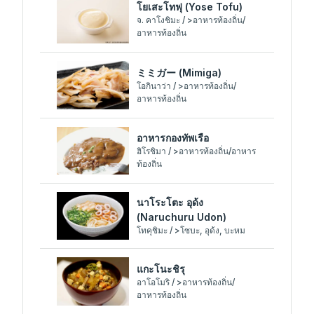
โยเสะโทฟุ (Yose Tofu)
จ. คาโงชิมะ / >อาหารท้องถิ่น/
อาหารท้องถิ่น
ミミガー (Mimiga)
โอกินาว่า / >อาหารท้องถิ่น/
อาหารท้องถิ่น
อาหารกองทัพเรือ
ฮิโรชิมา / >อาหารท้องถิ่น/อาหาร
ท้องถิ่น
นาโระโตะ อุด้ง
(Naruchuru Udon)
โทคุชิมะ / >โซบะ, อุด้ง, บะหม
แกะโนะชิรุ
อาโอโมริ / >อาหารท้องถิ่น/
อาหารท้องถิ่น