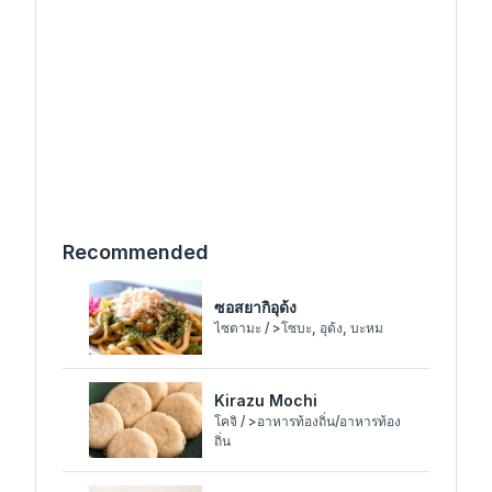
Recommended
ซอสยากิอุด้ง
ไซตามะ / >โซบะ, อุด้ง, บะหม
Kirazu Mochi
โคจิ / >อาหารท้องถิ่น/อาหารท้อง
ถิ่น