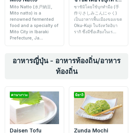
ซาชิมิโดยใช้บุกทำมือ (手
Mito Natto (水戸納豆,
作りさしみこんにゃく)
Mito natto) is a
เป็นอาหารพื้นเมืองของเขต
renowned fermented
Oku-Kuji ในจังหวัดอิบา
food and a specialty of
รากิ ซึ่งมีชื่อเสียงในเร...
Mito City in Ibaraki
Prefecture, Ja...
อาหารญี่ปุ่น - อาหารท้องถิ่น/อาหาร
ท้องถิ่น
คานางาวะ
มิยางิ
Daisen Tofu
Zunda Mochi