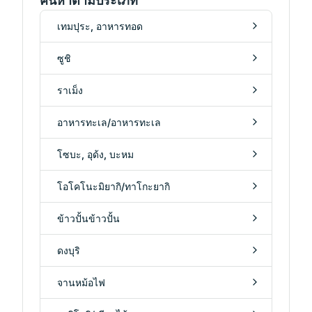
ค้นหาตามประเภท
เทมปุระ, อาหารทอด
ซูชิ
ราเม็ง
อาหารทะเล/อาหารทะเล
โซบะ, อุด้ง, บะหม
โอโคโนะมิยากิ/ทาโกะยากิ
ข้าวปั้นข้าวปั้น
ดงบุริ
จานหม้อไฟ