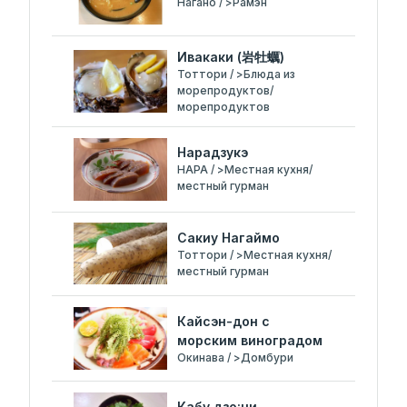
Нагано / >Рамэн
Ивакаки (岩牡蠣)
Тоттори / >Блюда из
морепродуктов/
морепродуктов
Нарадзукэ
НАРА / >Местная кухня/
местный гурман
Сакиу Нагаймо
Тоттори / >Местная кухня/
местный гурман
Кайсэн-дон с
морским виноградом
Окинава / >Домбури
Кабу дзо:ни