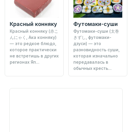
Футомаки-суши
Красный конняку
Футомаки-суши (太巻
Красный конняку (赤こ
きずし, футомаки-
んにゃく, Ака конняку)
дзуси) — это
— это редкое блюдо,
разновидность суши,
которое практически
которая изначально
не встретишь в других
передавалась в
регионах Яп...
обычных кресть...