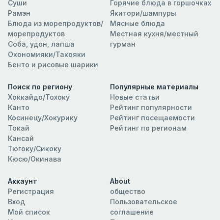
Суши
Горячие блюда в горшочках
Рамэн
Якитори/шампуры
Блюда из морепродуктов/
Мясные блюда
морепродуктов
Местная кухня/местный
Соба, удон, лапша
гурман
Окономияки/Такояки
Бенто и рисовые шарики
Поиск по региону
Популярные материалы
Хоккайдо/Тохоку
Новые статьи
Канто
Рейтинг популярности
Косинецу/Хокурику
Рейтинг посещаемости
Токай
Рейтинг по регионам
Кансай
Тюгоку/Сикоку
Кюсю/Окинава
Аккаунт
About
Регистрация
общество
Вход
Пользовательское
Мой список
соглашение