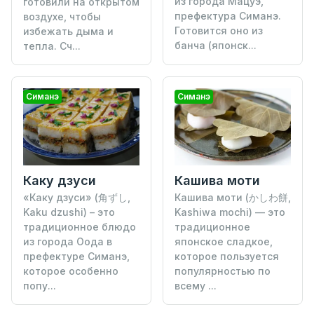
из города Мацуэ,
готовили на открытом
префектура Симанэ.
воздухе, чтобы
Готовится оно из
избежать дыма и
банча (японск...
тепла. Сч...
Симанэ
Симанэ
Каку дзуси
Кашива моти
«Каку дзуси» (角ずし,
Кашива моти (かしわ餅,
Kaku dzushi) – это
Kashiwa mochi) — это
традиционное блюдо
традиционное
из города Оода в
японское сладкое,
префектуре Симанэ,
которое пользуется
которое особенно
популярностью по
попу...
всему ...