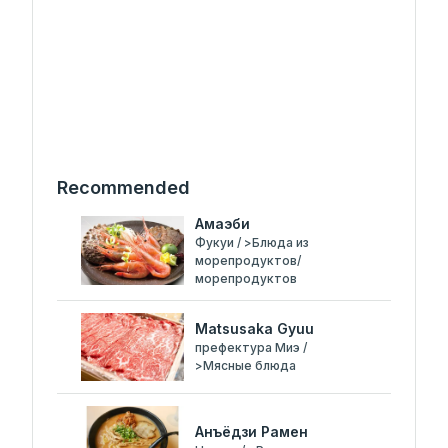
Recommended
Амаэби
Фукуи / >Блюда из
морепродуктов/
морепродуктов
Matsusaka Gyuu
префектура Миэ /
>Мясные блюда
Анъёдзи Рамен