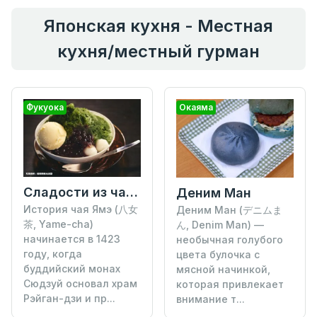
Японская кухня - Местная
кухня/местный гурман
Фукуока
Окаяма
Сладости из чая Ямэ
Деним Ман
История чая Ямэ (八女
Деним Ман (デニムま
茶, Yame-cha)
ん, Denim Man) —
начинается в 1423
необычная голубого
году, когда
цвета булочка с
буддийский монах
мясной начинкой,
Сюдзуй основал храм
которая привлекает
Рэйган-дзи и пр...
внимание т...