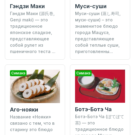
Гэндзи Маки
Муси-суши
Гэндзи Маки (源氏巻,
Муси-суши (蒸し寿司,
Genji maki) — это
муси-суши) – это
традиционное
знаменитое блюдо
японское сладкое,
города Мацусэ,
представляющее
представляющее
собой рулет из
собой теплые суши,
пшеничного теста ...
приготовленны...
Симанэ
Симанэ
Ботэ-Ботэ Ча
Аго-нояки
Ботэ-Ботэ Ча (ぼてぼて
Название «Нояки»
茶) — это
связано с тем, что в
традиционное блюдо
старину это блюдо