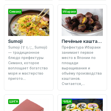
Симанэ
Ибараки
Печёные каштаны
Sumoji
Префектура Ибараки
Sumoji (すもじ, Sumoji)
занимает первое
— традиционное
место в Японии по
блюдо префектуры
площади
Симанэ, которое
выращивания и
воплощает богатство
объёму производства
моря и мастерство
каштанов.
пригото...
Считается,...
ШИГА
ЧИБА