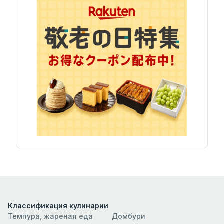
Классификация кулинарии
Темпура, жареная еда
Домбури