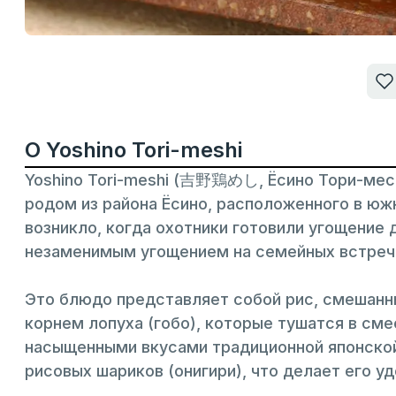
О Yoshino Tori-meshi
Yoshino Tori-meshi (吉野鶏めし, Ёсино Тори-мес
родом из района Ёсино, расположенного в южн
возникло, когда охотники готовили угощение 
незаменимым угощением на семейных встреча
Это блюдо представляет собой рис, смешан
корнем лопуха (гобо), которые тушатся в смес
насыщенными вкусами традиционной японской
рисовых шариков (онигири), что делает его у