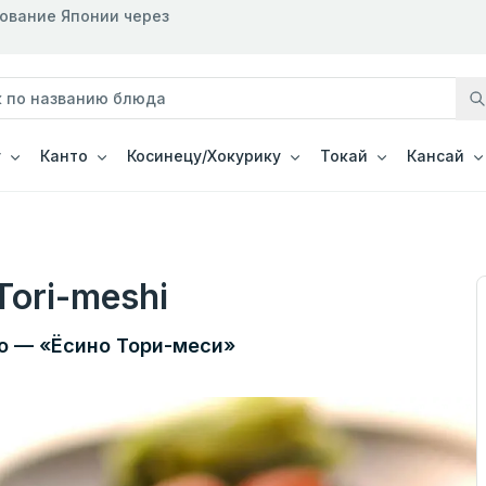
рование Японии через
у
Канто
Косинецу/Хокурику
Токай
Кансай
Tori-meshi
о — «Ёсино Тори-меси»