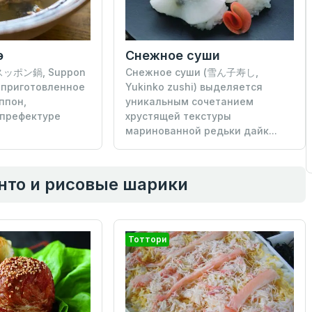
Снежное суши
э
Снежное суши (雪ん子寿し,
(スッポン鍋, Suppon
Yukinko zushi) выделяется
, приготовленное
уникальным сочетанием
ппон,
хрустящей текстуры
 префектуре
маринованной редьки дайк...
енто и рисовые шарики
Тоттори