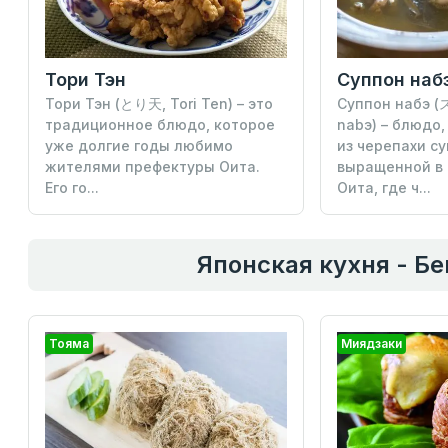
Тори Тэн
Суппон наб
Тори Тэн (とり天, Tori Ten) – это
Суппон набэ 
традиционное блюдо, которое
nabэ) – блюдо
уже долгие годы любимо
из черепахи су
жителями префектуры Оита.
выращенной в
Его го...
Оита, где ч...
Японская кухня - Б
Тояма
Миядзаки