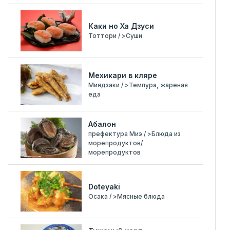
Каки но Ха Дзуси
Тоттори / >Суши
Мехикари в кляре
Миядзаки / >Темпура, жареная
еда
Абалон
префектура Миэ / >Блюда из
морепродуктов/
морепродуктов
Doteyaki
Осака / >Мясные блюда