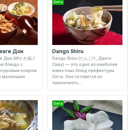
Оита
еаге Дон
Dango Shiru
ге Дон (岬かき揚げ
Dango Shiru (だんご汁, Данго
ое блюдо с
Сиру) — это одно из наиболее
мпуровым кляром
известных блюд префектуры
х маленьких
Оита. Оно готовится из
пшеничного...
Оита