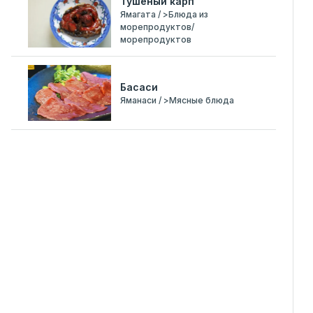
Тушеный карп
Ямагата / >Блюда из
морепродуктов/
морепродуктов
Басаси
Яманаси / >Мясные блюда