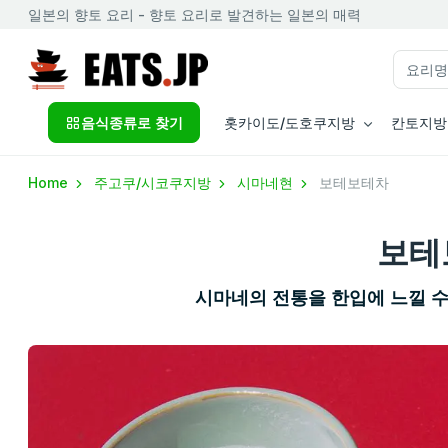
일본의 향토 요리 - 향토 요리로 발견하는 일본의 매력
음식종류로 찾기
홋카이도/도호쿠지방
칸토지방
Home
주고쿠/시코쿠지방
시마네현
보테보테차
보테
시마네의 전통을 한입에 느낄 수