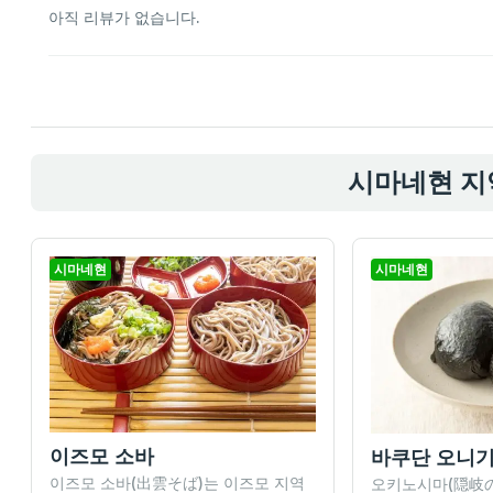
아직 리뷰가 없습니다.
시마네현 지
시마네현
시마네현
이즈모 소바
바쿠단 오니
이즈모 소바(出雲そば)는 이즈모 지역
오키노시마(隠岐の島,