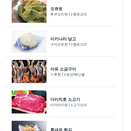
오큐토
후쿠오카현 / >향토요리
이키나리 당고
구마모토현 / >향토요리
아유 소금구이
기후현 / >생선/해산물
다카치호 소고기
미야자키현 / >고기요리
흰새우 튀김