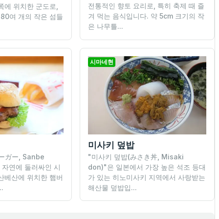
전통적인 향토 요리로, 특히 축제 때 즐
쪽에 위치한 군도로,
겨 먹는 음식입니다. 약 5cm 크기의 작
180여 개의 작은 섬들
은 나무틀...
시마네현
미사키 덮밥
ガー, Sanbe
"미사키 덮밥(みさき丼, Misaki
부한 자연에 둘러싸인 시
don)"은 일본에서 가장 높은 석조 등대
산베산에 위치한 햄버
가 있는 히노미사키 지역에서 사랑받는
.
해산물 덮밥입...