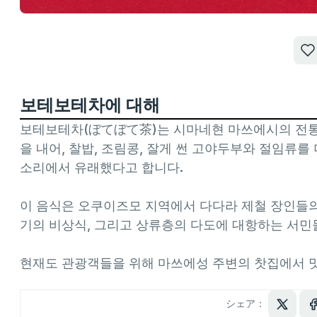
보테보테차에 대해
보테보테차(ぼてぼて茶)는 시마네현 마쓰에시의 전통적
을 내어, 찰밥, 조림콩, 잘게 썬 고야두부와 절임류를
소리에서 유래했다고 합니다.
이 음식은 오쿠이즈모 지역에서 다다라 제철 장인들의 
기의 비상식, 그리고 상류층의 다도에 대항하는 서민
현재도 관광객들을 위해 마쓰에성 주변의 찻집에서 맛
シェア：