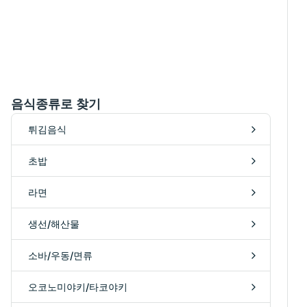
음식종류로 찾기
튀김음식
초밥
라면
생선/해산물
소바/우동/면류
오코노미야키/타코야키