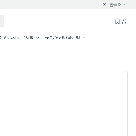
한국어
주고쿠/시코쿠지방
규슈/오키나와지방