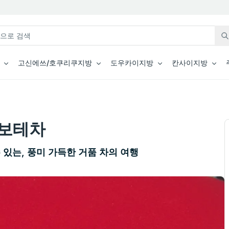
고신에쓰/호쿠리쿠지방
도우카이지방
칸사이지방
보테차
 있는, 풍미 가득한 거품 차의 여행