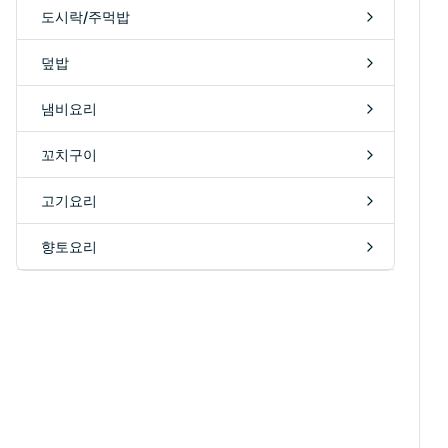
도시락/주먹밥
덮밥
냄비요리
꼬치구이
고기요리
향토요리