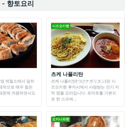
 - 향토요리
시즈오카현
츠케 나폴리탄
관영 제철소에서 일하
츠케 나폴리탄(つけナポリタン)은 시
체적으로 매우 힘든
즈오카현 후지시에서 사랑받는 인기 지
 때문에 저렴하면서도
역 명물 요리입니다. 토마토를 기본으
로 한 스프에...
오키나와현