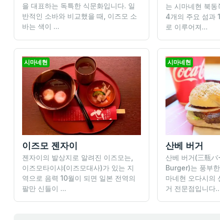
을 대표하는 독특한 식문화입니다. 일
는 시마네현 북동
반적인 소바와 비교했을 때, 이즈모 소
4개의 주요 섬과 
바는 색이 ...
로 이루어져...
시마네현
시마네현
이즈모 젠자이
산베 버거
젠자이의 발상지로 알려진 이즈모는,
산베 버거(三瓶バー
이즈모타이샤(이즈모대사)가 있는 지
Burger)는 풍
역으로 음력 10월이 되면 일본 전역의
마네현 오다시의 
팔만 신들이 ...
거 전문점입니다...