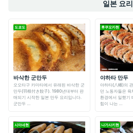
일본 요리
도쿄도
후쿠오카현
바삭한 군만두
야하타 만두
오오타구 카마타에서 유래된 바삭한 군
야하타(八幡)의 
만두(羽根付き餃子). 1980년대부터 판
던 노동자들은 육
매되기 시작한 일본 만두 요리입니다.
환경에서 일했기
군만두 ...
힘이 나는 ...
시마네현
나가사키현