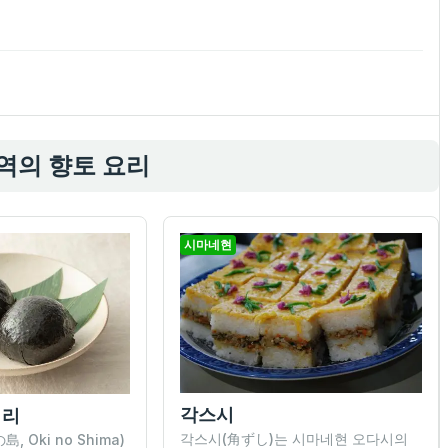
역의 향토 요리
시마네현
각스시
기리
각스시(角ずし)는 시마네현 오다시의
 Oki no Shima)