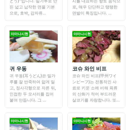
とう)"입니다. 밀가루로 만
시를 대표하는 향토 음식으
든 넓고 납작한 면을 기본
로, 매우 단단하고 탱탱한
으로, 호박, 감자류...
면발이 특징입니다. ...
야마나시현
야마나시현
귀 우동
코슈 와인 비프
귀 우동(耳うどん)은 밀가
코슈 와인 비프(甲州ワイ
루를 잘 반죽하여 얇게 밀
ンビーフ)는 전통적인 사
고, 정사각형으로 자른 뒤,
료로 키운 소에 비해 육류
인접한 두 모서리를 집어
의 산화가 적어 부드러운
붙여 만듭니다. 그 ...
살코기를 자랑합니다. 또...
야마나시현
야마나시현