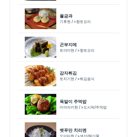
율금과
기후현 / >향토요리
곤부지메
토야마현 / >향토요리
감자튀김
토치기현 / >튀김음식
육말이 주먹밥
미야자키현 / >도시락/주먹밥
벳푸만 치리멘
오이타현 / >생선/해산물