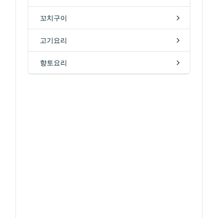
꼬치구이
고기요리
향토요리