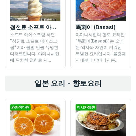
청천료 소프트 아이스크림
馬刺이 (Basasi)
소프트 아이스크림 하면
야마나시현의 향토 요리인
"청천료 소프트 아이스크
"馬刺이(Basasi)"는 오래
림"이라 불릴 만큼 유명한
된 역사와 자연이 키워낸
디저트입니다. 야마나시현
특별한 요리입니다. 율령제
에 위치한 청천료 저...
시대부터 야마나시는...
일본 요리 - 향토요리
와카야마현
이시카와현