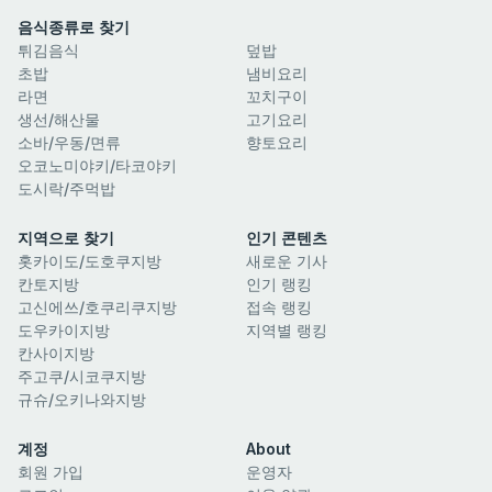
음식종류로 찾기
튀김음식
덮밥
초밥
냄비요리
라면
꼬치구이
생선/해산물
고기요리
소바/우동/면류
향토요리
오코노미야키/타코야키
도시락/주먹밥
지역으로 찾기
인기 콘텐츠
홋카이도/도호쿠지방
새로운 기사
칸토지방
인기 랭킹
고신에쓰/호쿠리쿠지방
접속 랭킹
도우카이지방
지역별 랭킹
칸사이지방
주고쿠/시코쿠지방
규슈/오키나와지방
계정
About
회원 가입
운영자