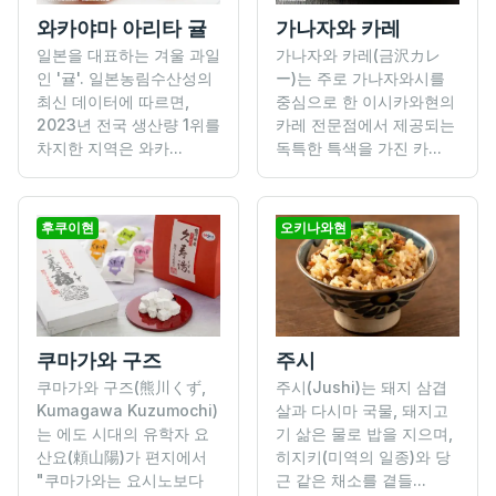
와카야마 아리타 귤
가나자와 카레
일본을 대표하는 겨울 과일
가나자와 카레(금沢カレ
인 '귤'. 일본농림수산성의
ー)는 주로 가나자와시를
최신 데이터에 따르면,
중심으로 한 이시카와현의
2023년 전국 생산량 1위를
카레 전문점에서 제공되는
차지한 지역은 와카...
독특한 특색을 가진 카...
후쿠이현
오키나와현
쿠마가와 구즈
주시
쿠마가와 구즈(熊川くず,
주시(Jushi)는 돼지 삼겹
Kumagawa Kuzumochi)
살과 다시마 국물, 돼지고
는 에도 시대의 유학자 요
기 삶은 물로 밥을 지으며,
산요(頼山陽)가 편지에서
히지키(미역의 일종)와 당
"쿠마가와는 요시노보다
근 같은 채소를 곁들...