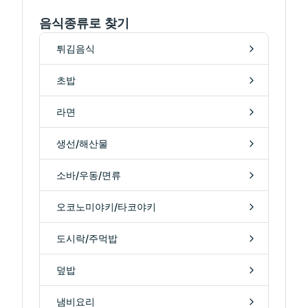
음식종류로 찾기
튀김음식
초밥
라면
생선/해산물
소바/우동/면류
오코노미야키/타코야키
도시락/주먹밥
덮밥
냄비요리