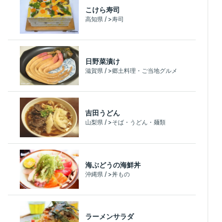
こけら寿司
高知県 / >寿司
日野菜漬け
滋賀県 / >郷土料理・ご当地グルメ
吉田うどん
山梨県 / >そば・うどん・麺類
海ぶどうの海鮮丼
沖縄県 / >丼もの
ラーメンサラダ