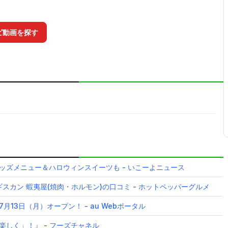
ピ動画を探す
ッズメニュー＆ハロウィンスイーツも - いこーよニュース
ンギスカン 蝦夷屋(焼肉・ホルモン)の口コミ - ホットペッパーグルメ
13日（月）オープン！ - au Webポータル
しく」！』 - フーズチャネル