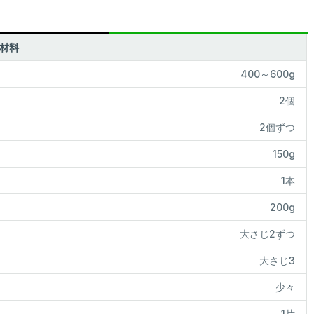
■材料
400～600g
2個
2個ずつ
150g
1本
200g
大さじ2ずつ
大さじ3
少々
1片