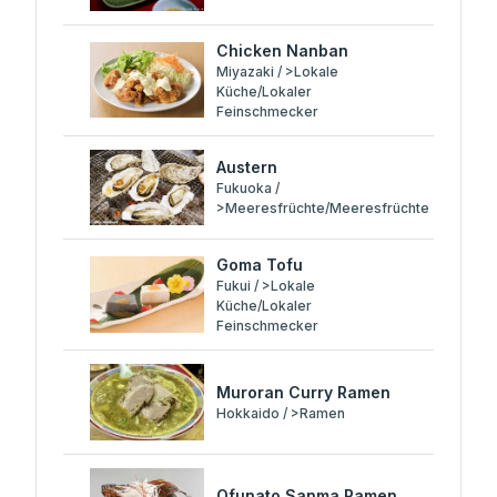
Chicken Nanban
Miyazaki / >Lokale
Küche/Lokaler
Feinschmecker
Austern
Fukuoka /
>Meeresfrüchte/Meeresfrüchte
Goma Tofu
Fukui / >Lokale
Küche/Lokaler
Feinschmecker
Muroran Curry Ramen
Hokkaido / >Ramen
Ofunato Sanma Ramen