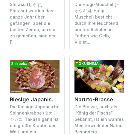
Shirasu (しらす,
Die Hiōgi-Muschel (ヒ
Shirasu) werden das
オウギ貝, Hiōgi-
ganze Jahr über
Muschel) besticht
gefangen, aber die
durch ihre leuchtend
besten Zeiten, um sie
bunten Schalen in
zu genießen, sind der
Farben wie Gelb,
F...
Violet...
Shizuoka
TOKUSHIMA
Riesige Japanische Spinnenkrabbe
Naruto-Brasse
Die Riesige Japanische
Die Brasse, auch als
Spinnenkrabbe (タカア
„König der Fische“
シガニ, Takashigani) ist
bekannt, ist ein wahres
die größte Krabbe der
Meisterwerk der Natur.
Welt und ein
Besonders