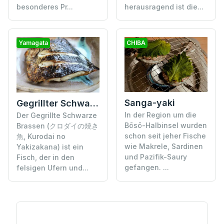
besonderes Pr...
herausragend ist die...
Yamagata
CHIBA
Sanga-yaki
Gegrillter Schwarzer Brassen
In der Region um die
Der Gegrillte Schwarze
Bōsō-Halbinsel wurden
Brassen (クロダイの焼き
schon seit jeher Fische
魚, Kurodai no
wie Makrele, Sardinen
Yakizakana) ist ein
und Pazifik-Saury
Fisch, der in den
gefangen. ...
felsigen Ufern und...