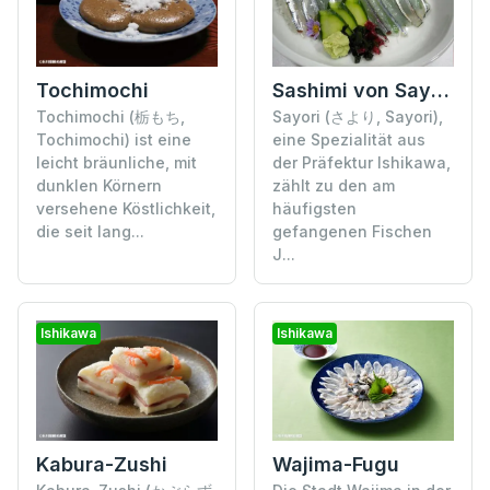
Tochimochi
Sashimi von Sayori
Tochimochi (栃もち,
Sayori (さより, Sayori),
Tochimochi) ist eine
eine Spezialität aus
leicht bräunliche, mit
der Präfektur Ishikawa,
dunklen Körnern
zählt zu den am
versehene Köstlichkeit,
häufigsten
die seit lang...
gefangenen Fischen
J...
Ishikawa
Ishikawa
Kabura-Zushi
Wajima-Fugu