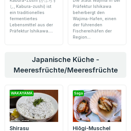
Kabura-Zushi (かぶらず
Die Stadt Wajima in der
し, Kabura-zushi) ist
Präfektur Ishikawa
ein traditionelles
beherbergt den
fermentiertes
Wajima-Hafen, einen
Lebensmittel aus der
der führenden
Präfektur Ishikawa....
Fischereihäfen der
Region...
Japanische Küche -
Meeresfrüchte/Meeresfrüchte
WAKAYAMA
Saga
Shirasu
Hiōgi-Muschel