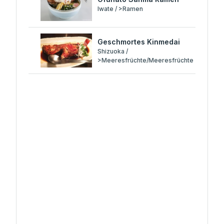
Iwate / >Ramen
Geschmortes Kinmedai
Shizuoka /
>Meeresfrüchte/Meeresfrüchte