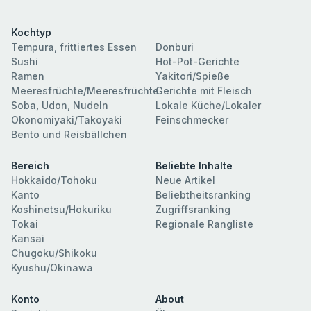
Kochtyp
Tempura, frittiertes Essen
Donburi
Sushi
Hot-Pot-Gerichte
Ramen
Yakitori/Spieße
Meeresfrüchte/Meeresfrüchte
Gerichte mit Fleisch
Soba, Udon, Nudeln
Lokale Küche/Lokaler
Okonomiyaki/Takoyaki
Feinschmecker
Bento und Reisbällchen
Bereich
Beliebte Inhalte
Hokkaido/Tohoku
Neue Artikel
Kanto
Beliebtheitsranking
Koshinetsu/Hokuriku
Zugriffsranking
Tokai
Regionale Rangliste
Kansai
Chugoku/Shikoku
Kyushu/Okinawa
Konto
About