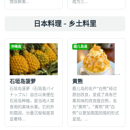
饱含鲜美...
成为三...
日本料理 - 乡土料里
冲绳县
鹿儿岛县
石垣岛菠萝
黄熊
石垣岛菠萝（石垣島パイ
鹿儿岛的名产“白熊”经过
ナップル）自古以来便在
原创改良，变成了具有芒
石垣岛种植，是当地人常
果风味的改良版白熊，名
食用的美味水果。它的外
为“黄熊”。“黄熊”将“白
形圆润，分量沉甸甸是其
熊”以更加南国风情的形式
显著特...
呈现。...