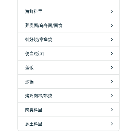
海鲜料里
荞麦面/乌冬面/面食
御好烧/章鱼烧
便当/饭团
盖饭
沙锅
烤鸡肉串/串烧
肉类料里
乡土料里