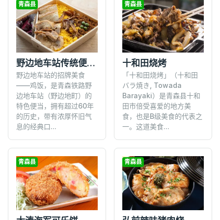
青森县
青森县
野边地车站传统便当鸡饭
十和田烧烤
野边地车站的招牌美食
「十和田烧烤」（十和田
——鸡饭，是青森铁路野
バラ焼き, Towada
边地车站（野边地町）的
Barayaki）是青森县十和
特色便当，拥有超过60年
田市倍受喜爱的地方美
的历史，带有浓厚怀旧气
食，也是B级美食的代表之
息的经典口...
一。这道美食...
青森县
青森县