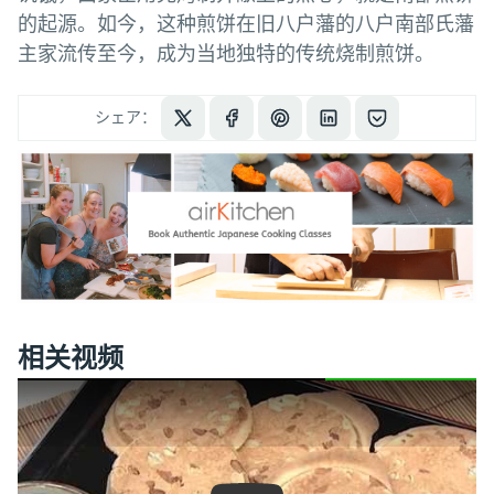
的起源。如今，这种煎饼在旧八户藩的八户南部氏藩
主家流传至今，成为当地独特的传统烧制煎饼。
シェア：
相关视频