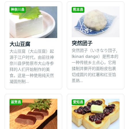
神奈川县
熊本县
突然团子
大山豆腐
突然团子（いきなり団子,
大山豆腐（大山豆腐）起
Ikinari dango）是熊本的
源于江户时代，由前往神
一种传统乡土点心，它用
奈川县伊势原市大山寺参
揉制并擀开的面粉皮包裹
拜的人们开始制作的美
切成圆片的红薯和红豆馅
食。这是一种使用纯天然
蒸熟...
凝固剂制...
滋贺县
爱知县