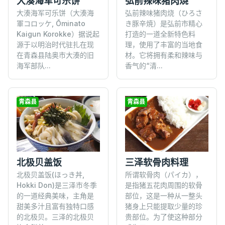
大湊海军可乐饼
弘前辣味猪肉烧
大湊海军可乐饼（大湊海
弘前辣味猪肉烧（ひろさ
軍コロッケ, Ōminato
き豚辛焼）是弘前市精心
Kaigun Korokke）据说起
打造的一道全新特色料
源于以明治时代驻扎在现
理，使用了丰富的当地食
在青森县陆奥市大湊的旧
材。它将拥有柔和辣味与
海军部队...
香气的“清...
青森县
青森县
北极贝盖饭
三泽软骨肉料理
北极贝盖饭(ほっき丼,
所谓软骨肉（パイカ），
Hokki Don)是三泽市冬季
是指猪五花肉周围的软骨
的一道经典美味，主角是
部位，这是一种从一整头
甜美多汁且富有独特口感
猪身上只能提取少量的珍
的北极贝。三泽的北极贝
贵部位。为了使这种部分