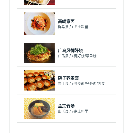
高崎意面
群马县 / >乡土料里
广岛风御好烧
广岛县 / >御好烧/章鱼烧
碗子荞麦面
岩手县 / >荞麦面/乌冬面/面食
孟宗竹汤
山形县 / >乡土料里