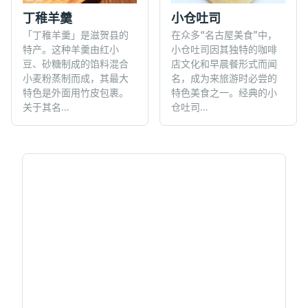
丁稚羊羹
小仓吐司
「丁稚羊羹」是滋贺县的
在众多“名古屋美食”中，
特产。这种羊羹由红小
小仓吐司因其独特的咖啡
豆、砂糖制成的馅料混合
店文化和早晨餐形式而闻
小麦粉蒸制而成，其最大
名，成为来旅游时必尝的
特色是外面用竹皮包裹。
特色美食之一。经典的小
关于其名...
仓吐司...