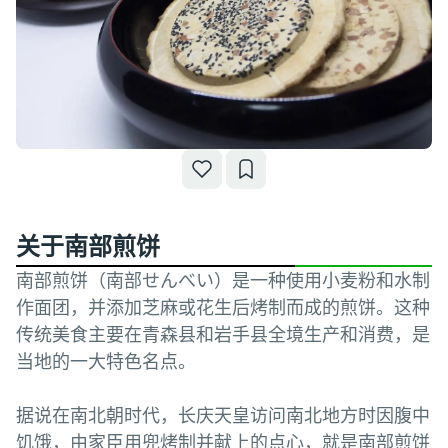
关于南部煎饼
南部煎饼（南部せんべい）是一种使用小麦粉和水制
作面团，并添加芝麻或花生后烤制而成的煎饼。这种
传统美食主要在青森县和岩手县全境生产和消费，是
当地的一大特色名点。
据说在南北朝时代，长庆天皇访问南北地方时因腹中
饥饿，由家臣用兜烤制并献上的点心，就是南部煎饼