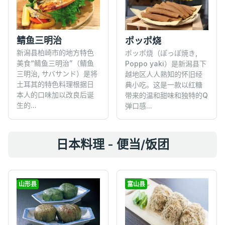
鲭鱼三明治
ポッポ烧
新潟县柏崎市的地方特色
ポッポ烧（ぽっぽ焼き,
美食“鲭鱼三明治”（鲭鱼
Poppo yaki）是新潟县下
三明治, サバサンド）是将
越地区人人熟知的怀旧经
土耳其的特色料理根据日
典小吃。这是一款以红糖
本人的口味加以改良后诞
带来的温和甜味和独特的Q
生的...
弹口感...
日本料理 - 便当/饭团
山形县
富山县