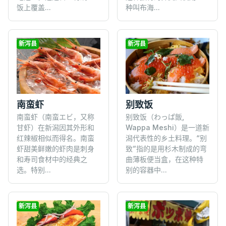
饭上覆盖...
种叫布海...
新泻县
新泻县
南蛮虾
别致饭
南蛮虾（南蛮エビ，又称
别致饭（わっぱ飯,
甘虾）在新潟因其外形和
Wappa Meshi）是一道新
红辣椒相似而得名。南蛮
潟代表性的乡土料理。“别
虾甜美鲜嫩的虾肉是刺身
致”指的是用杉木制成的弯
和寿司食材中的经典之
曲薄板便当盒，在这种特
选。特别...
别的容器中...
新泻县
新泻县