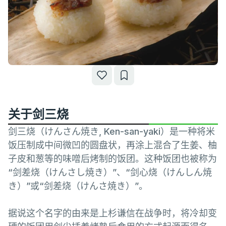
关于剑三烧
剑三烧（けんさん焼き, Ken-san-yaki）是一种将米
饭压制成中间微凹的圆盘状，再涂上混合了生姜、柚
子皮和葱等的味噌后烤制的饭团。这种饭团也被称为
“剑差烧（けんさし焼き）”、“剑心烧（けんしん焼
き）”或“剑差烧（けんさ焼き）”。
据说这个名字的由来是上杉谦信在战争时，将冷却变