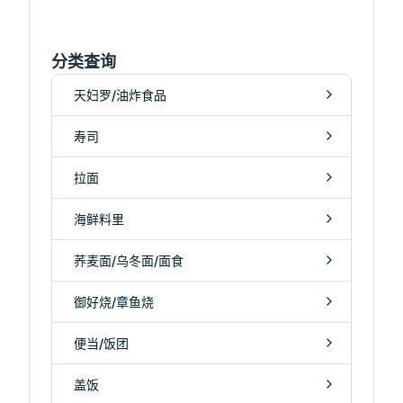
分类查询
天妇罗/油炸食品
寿司
拉面
海鲜料里
荞麦面/乌冬面/面食
御好烧/章鱼烧
便当/饭团
盖饭