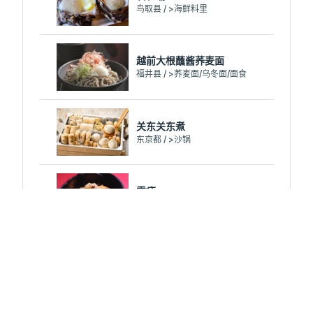
鸟取县 / >海鲜料里
越前大根蘸酱荞麦面
福井县 / >荞麦面/乌冬面/面食
关东关东煮
东京都 / >沙锅
霜疲
栃木县 / >乡土料里
鲍肠
大分县 / >荞麦面/乌冬面/面食