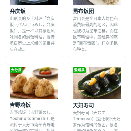
昆布饭团
弁庆饭
富山县是全日本人均昆布
山形县的乡土料理「弁庆
消费额最高的地区，因此
饭（べんけいめし，弁庆
也被称为昆布之县。而在
饭）」是一种以其豪迈风
昆布料理中，最经典的就
味闻名的焖饭料理，据传
是“昆布饭团”。在众多昆
承自历史上义经的家臣弁
布种类...
庆在战...
大分县
爱知县
吉野鸡饭
天妇寿司
吉野鸡饭（吉野鶏めし,
天妇寿司（天むす,
Yoshino torimeshi）是
Tenmusu）是用炸虾天妇
流传于大分市南部吉野地
罗作为馅料的饭团，是名
区的一道家常料理，起源
古屋的特色美食之一。这