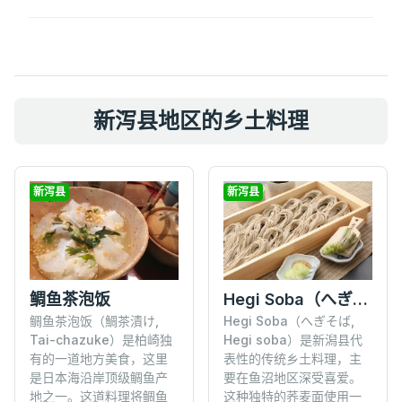
新泻县地区的乡土料理
新泻县
新泻县
鲷鱼茶泡饭
Hegi Soba（へぎそば）
鲷鱼茶泡饭（鯛茶漬け,
Hegi Soba（へぎそば,
Tai-chazuke）是柏崎独
Hegi soba）是新潟县代
有的一道地方美食，这里
表性的传统乡土料理，主
是日本海沿岸顶级鲷鱼产
要在鱼沼地区深受喜爱。
地之一。这道料理将鲷鱼
这种独特的荞麦面使用一