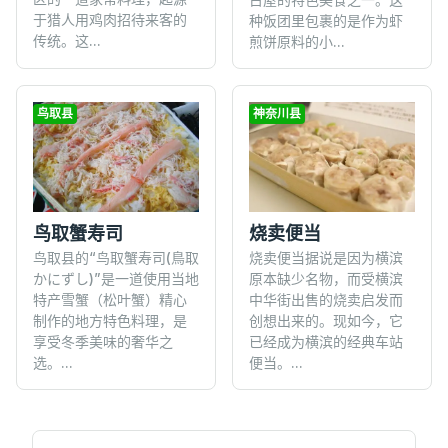
于猎人用鸡肉招待来客的
种饭团里包裹的是作为虾
传统。这...
煎饼原料的小...
鸟取县
神奈川县
鸟取蟹寿司
烧卖便当
鸟取县的“鸟取蟹寿司(鳥取
烧卖便当据说是因为横滨
かにずし)”是一道使用当地
原本缺少名物，而受横滨
特产雪蟹（松叶蟹）精心
中华街出售的烧卖启发而
制作的地方特色料理，是
创想出来的。现如今，它
享受冬季美味的奢华之
已经成为横滨的经典车站
选。...
便当。...