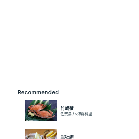
Recommended
竹崎蟹
佐贺县 / >海鲜料里
岩牡蛎