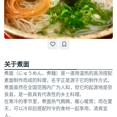
关于煮面
煮面（にゅうめん，煮麺）是一道用温热的高汤搭配
素面制作而成的料理，名字正是源于它的制作方式。
煮面虽然在全国范围内广为人知，但它的起源地是奈
良县，是一款具有代表性的乡土料理。
在寒冷的季节里，煮面热气腾腾，暖心暖胃；而在夏
天，可以冷却后搭配时令的食材一起享用，清爽宜
人。