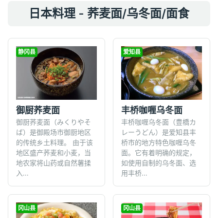
日本料理 - 荞麦面/乌冬面/面食
静冈县
爱知县
御厨荞麦面
丰桥咖喱乌冬面
御厨荞麦面（みくりやそ
丰桥咖喱乌冬面（豊橋カ
ば）是御殿场市御厨地区
レーうどん）是爱知县丰
的传统乡土料理。 由于该
桥市的地方特色咖喱乌冬
地区盛产荞麦和小麦，当
面。它有着明确的规定，
地农家将山药或自然薯揉
如使用自制的乌冬面、选
入...
用丰桥...
冈山县
冈山县