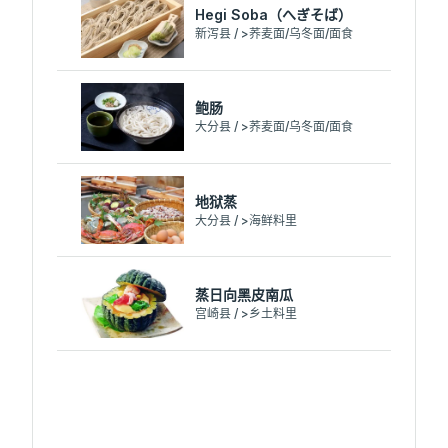
Hegi Soba（へぎそば）
新泻县 / >荞麦面/乌冬面/面食
鲍肠
大分县 / >荞麦面/乌冬面/面食
地狱蒸
大分县 / >海鲜料里
蒸日向黑皮南瓜
宫崎县 / >乡土料里