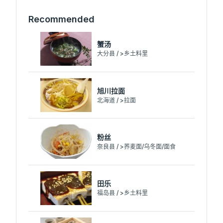
Recommended
蟹汤
大分县 / >乡土料里
旭川拉面
北海道 / >拉面
粉丝
奈良县 / >荞麦面/乌冬面/面食
田乐
福岛县 / >乡土料里