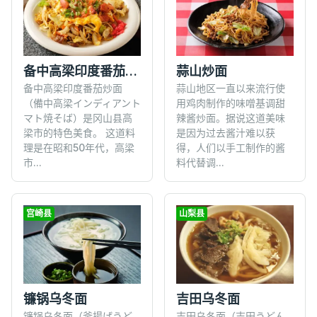
备中高梁印度番茄炒面
蒜山炒面
备中高梁印度番茄炒面
蒜山地区一直以来流行使
（備中高梁インディアント
用鸡肉制作的味噌基调甜
マト焼そば）是冈山县高
辣酱炒面。据说这道美味
梁市的特色美食。 这道料
是因为过去酱汁难以获
理是在昭和50年代，高梁
得，人们以手工制作的酱
市...
料代替调...
宫崎县
山梨县
镰锅乌冬面
吉田乌冬面
镰锅乌冬面（釜揚げうど
吉田乌冬面（吉田うどん,