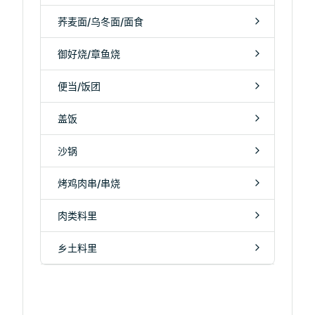
荞麦面/乌冬面/面食
御好烧/章鱼烧
便当/饭团
盖饭
沙锅
烤鸡肉串/串烧
肉类料里
乡土料里