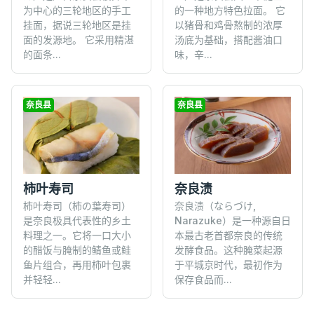
为中心的三轮地区的手工
的一种地方特色拉面。 它
挂面，据说三轮地区是挂
以猪骨和鸡骨熬制的浓厚
面的发源地。 它采用精湛
汤底为基础，搭配酱油口
的面条...
味，辛...
奈良县
奈良县
柿叶寿司
奈良渍
柿叶寿司（柿の葉寿司）
奈良渍（ならづけ,
是奈良极具代表性的乡土
Narazuke）是一种源自日
料理之一。它将一口大小
本最古老首都奈良的传统
的醋饭与腌制的鲭鱼或鲑
发酵食品。这种腌菜起源
鱼片组合，再用柿叶包裹
于平城京时代，最初作为
并轻轻...
保存食品而...