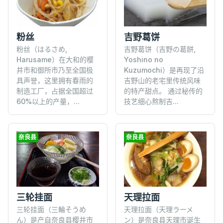
粉丝
吉野葛饼
粉丝（はるさめ,
吉野葛饼（吉野の葛餅,
Harusame）在大和的樱
Yoshino no
井市和御所市乃至全国极
Kuzumochi）是再现了沿
具声誉，这里拥有春雨的
吉野山的老宅里传统风味
制造工厂，占据全国超过
的特产甜点。 通过秘传的
60%以上的产量，...
技艺细心熬制吉...
奈良县
奈良县
三轮挂面
天理拉面
三轮挂面（三輪そうめ
天理拉面（天理ラーメ
ん）是产自奈良县樱井市
ン）是奈良县天理市诞生