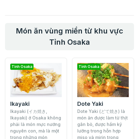
Món ăn vùng miền từ khu vực
Tỉnh Osaka
Tỉnh Osaka
Tỉnh Osaka
Ikayaki
Dote Yaki
Ikayaki (イカ焼き,
Dote Yaki (どて焼き) là
Ikayaki) ở Osaka không
món ăn được làm từ thịt
phải là món mực nướng
gân bò, được hầm kỹ
nguyên con, mà là một
lưỡng trong hỗn hợp
trong những món
miso và mirin trong