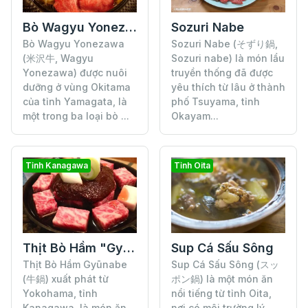
Bò Wagyu Yonezawa
Sozuri Nabe
Bò Wagyu Yonezawa
Sozuri Nabe (そずり鍋,
(米沢牛, Wagyu
Sozuri nabe) là món lẩu
Yonezawa) được nuôi
truyền thống đã được
dưỡng ở vùng Okitama
yêu thích từ lâu ở thành
của tỉnh Yamagata, là
phố Tsuyama, tỉnh
một trong ba loại bò ...
Okayam...
Tỉnh Kanagawa
Tỉnh Oita
Thịt Bò Hầm "Gyūnabe"
Sup Cá Sấu Sông
Thịt Bò Hầm Gyūnabe
Sup Cá Sấu Sông (スッ
(牛鍋) xuất phát từ
ポン鍋) là một món ăn
Yokohama, tỉnh
nổi tiếng từ tỉnh Oita,
Kanagawa, là món ăn
nơi có môi trường lý