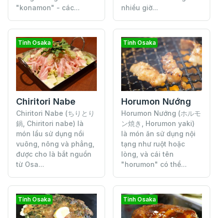
"konamon" - các...
nhiều giờ...
Tỉnh Osaka
Tỉnh Osaka
Chiritori Nabe
Horumon Nướng
Chiritori Nabe (ちりとり
Horumon Nướng (ホルモ
鍋, Chiritori nabe) là
ン焼き, Horumon yaki)
món lẩu sử dụng nồi
là món ăn sử dụng nội
vuông, nông và phẳng,
tạng như ruột hoặc
được cho là bắt nguồn
lòng, và cái tên
từ Osa...
"horumon" có thể...
Tỉnh Osaka
Tỉnh Osaka