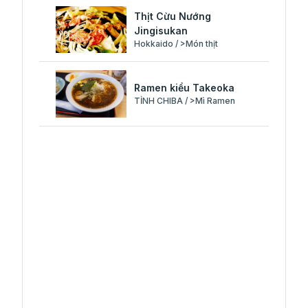
Thịt Cừu Nướng
Jingisukan
Hokkaido / >Món thịt
Ramen kiểu Takeoka
TỈNH CHIBA / >Mì Ramen