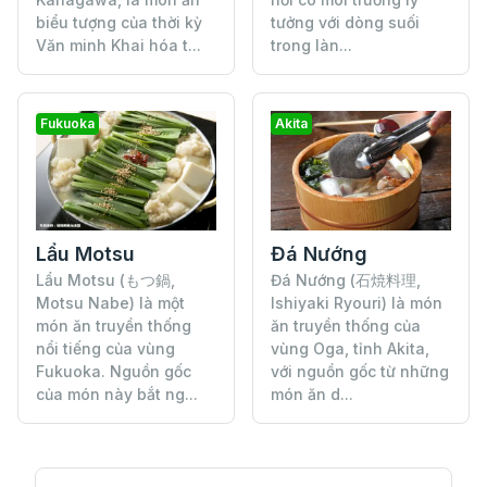
biểu tượng của thời kỳ
tưởng với dòng suối
Văn minh Khai hóa t...
trong làn...
Fukuoka
Akita
Lẩu Motsu
Đá Nướng
Lẩu Motsu (もつ鍋,
Đá Nướng (石焼料理,
Motsu Nabe) là một
Ishiyaki Ryouri) là món
món ăn truyền thống
ăn truyền thống của
nổi tiếng của vùng
vùng Oga, tỉnh Akita,
Fukuoka. Nguồn gốc
với nguồn gốc từ những
của món này bắt ng...
món ăn d...