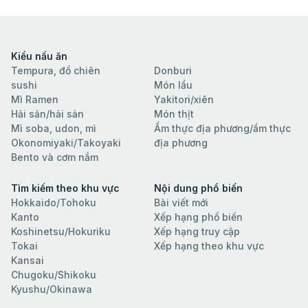
Kiểu nấu ăn
Tempura, đồ chiên
Donburi
sushi
Món lẩu
Mì Ramen
Yakitori/xiên
Hải sản/hải sản
Món thịt
Mì soba, udon, mì
Ẩm thực địa phương/ẩm thực
Okonomiyaki/Takoyaki
địa phương
Bento và cơm nắm
Tìm kiếm theo khu vực
Nội dung phổ biến
Hokkaido/Tohoku
Bài viết mới
Kanto
Xếp hạng phổ biến
Koshinetsu/Hokuriku
Xếp hạng truy cập
Tokai
Xếp hạng theo khu vực
Kansai
Chugoku/Shikoku
Kyushu/Okinawa