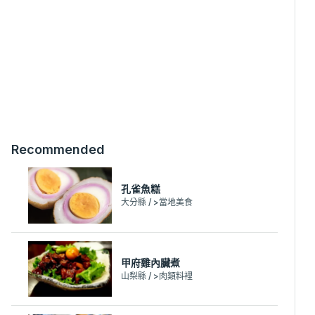
Recommended
孔雀魚糕
大分縣 / >當地美食
甲府雞內臟煮
山梨縣 / >肉類料裡