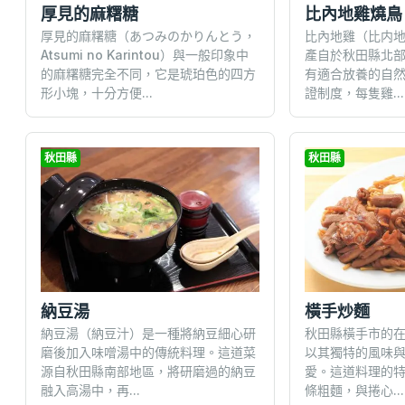
厚見的麻糬糖
比內地雞燒鳥
厚見的麻糬糖（あつみのかりんとう，
比內地雞（比内地鶏, 
Atsumi no Karintou）與一般印象中
產自於秋田縣北
的麻糬糖完全不同，它是琥珀色的四方
有適合放養的自
形小塊，十分方便...
證制度，每隻雞...
秋田縣
秋田縣
納豆湯
橫手炒麵
納豆湯（納豆汁）是一種將納豆細心研
秋田縣橫手市的
磨後加入味噌湯中的傳統料理。這道菜
以其獨特的風味
源自秋田縣南部地區，將研磨過的納豆
愛。這道料理的
融入高湯中，再...
條粗麵，與捲心...