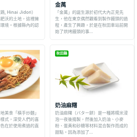
金萬
Hinai Jidori）
「金萬」的誕生源於初代大內正見先
部肥沃的土地，這裡擁
生，他在東京偶然觀看到製作饅頭的過
然環境。根據縣內的認
程，產生了興趣，於是在秋田車站前開
始了烘烤饅頭的事...
秋田縣
奶油麻糬
在地美食「橫手炒麵」
奶油麻糬（バター餅）是一種將糯米浸
與樣式，深受人們的喜
泡一夜後搗製，然後加入奶油、小麥
特色在於使用煮過的直
粉、蛋黃和砂糖等材料混合製作而成的
甜點。因為添加了...