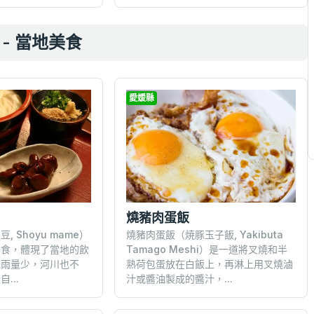
- 當地美食
愛媛縣
燒豬肉蛋飯
 Shoyu mame）
燒豬肉蛋飯（焼豚玉子飯, Yakibuta
美食，體現了當地的飲
Tamago Meshi）是一道將叉燒和半
降雨量少，河川也不
熟荷包蛋放在白飯上，再淋上用叉燒滷
...
汁或醬油製成的醬汁，...