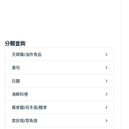
分類查詢
天婦羅/油炸食品
壽司
拉麵
海鮮料裡
蕎麥麵/烏冬面/麵食
禦好燒/章魚燒