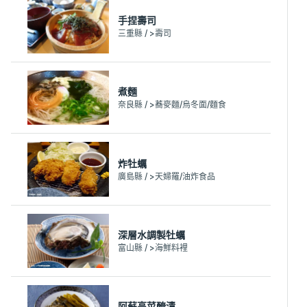
手捏壽司
三重縣 / >壽司
煮麵
奈良縣 / >蕎麥麵/烏冬面/麵食
炸牡蠣
廣島縣 / >天婦羅/油炸食品
深層水調製牡蠣
富山縣 / >海鮮料裡
阿蘇高菜醃漬