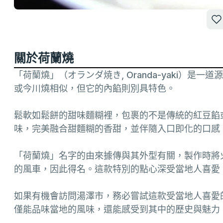
關於荷蘭燒
「荷蘭燒」（オランダ焼き, Oranda-yaki）
或今川燒相似，但它的內餡則別具特色。
鬆軟如鬆餅的甜味麵糊裡，包裹的不是傳統的紅豆餡
味，完美融合甜麵糊的香甜，並伴隨入口即化的口感
「荷蘭燒」名字的由來據傳與其外型有關，製作時將
的風車，因此得名。這款特別的點心深受當地人喜愛
如果有機會訪問湯澤市，務必嘗試這款受當地人喜愛
僅能品味當地的風味，還能感受到其中的歷史與魅力