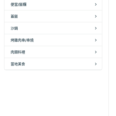
便當/飯糰
蓋飯
沙鍋
烤雞肉串/串燒
肉類料裡
當地美食