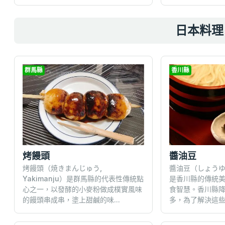
日本料理 
群馬縣
香川縣
烤饅頭
醬油豆
烤饅頭（焼きまんじゅう,
醬油豆（しょうゆ豆,
Yakimanju）是群馬縣的代表性傳統點
是香川縣的傳統
心之一，以發酵的小麥粉做成樸實風味
食智慧。香川縣
的饅頭串成串，塗上甜鹹的味...
多，為了解決這些自