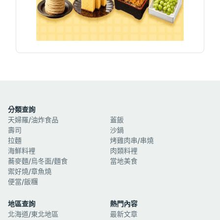
分類查詢
天婦羅/油炸食品
蓋飯
壽司
沙鍋
拉麵
烤雞肉串/串燒
海鮮料裡
肉類料裡
蕎麥麵/烏冬面/麵食
當地美食
禦好燒/章魚燒
便當/飯糰
地區查詢
熱門內容
北海道/東北地區
最新文章