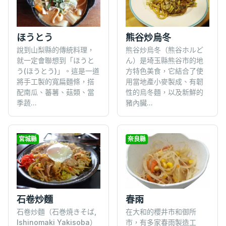
ほうとう
熊谷炒烏冬
說到山梨縣的傳統料理，
熊谷炒烏冬（熊谷ホルど
就一定會聯想到「ほうと
ん）是埼玉縣熊谷市的地
う(ほうとう)」。這是一道
方特色美食，它結合了使
將手工製的寬扁麵條，搭
用當地產小麥製成、有韌
配南瓜、蕃薯、菇類、當
性的烏冬麵，以及新鮮的
季蔬...
豬內臟...
宮城縣
奈良縣
石卷炒麵
春雨
石卷炒麵（石巻焼きそば,
在大和的櫻井市和御所
Ishinomaki Yakisoba）
市，有多家春雨製造工