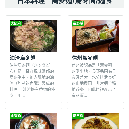
日本料理 - 蕎麥麵/烏冬面/麵食
大阪府
長野縣
油渣烏冬麵
信州蕎麥麵
油渣烏冬麵（かすうど
信州被認為是「蕎麥麵」
ん）是一種在風味濃郁的
的誕生地。長野縣因為日
烏冬湯中，加入酥脆的油
夜溫差大、水分排泄良好
渣（炸制的內臟）製成的
的山地農田，非常適合種
料理。 油渣擁有香脆的外
植蕎麥，因此這裡產出了
皮，咀...
高品質...
山梨縣
埼玉縣