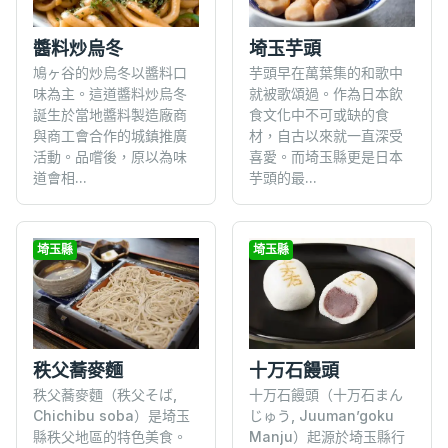
醬料炒烏冬
埼玉芋頭
鳩ヶ谷的炒烏冬以醬料口
芋頭早在萬葉集的和歌中
味為主。這道醬料炒烏冬
就被歌頌過。作為日本飲
誕生於當地醬料製造廠商
食文化中不可或缺的食
與商工會合作的城鎮推廣
材，自古以來就一直深受
活動。品嚐後，原以為味
喜愛。而埼玉縣更是日本
道會相...
芋頭的最...
埼玉縣
埼玉縣
秩父蕎麥麵
十万石饅頭
秩父蕎麥麵（秩父そば,
十万石饅頭（十万石まん
Chichibu soba）是埼玉
じゅう, Juuman’goku
縣秩父地區的特色美食。
Manju）起源於埼玉縣行