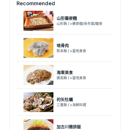
Recommended
山形蕎麥麵
山形縣 / >蕎麥麵/烏冬面/麵食
啃骨肉
熊本縣 / >當地美食
海軍美食
廣島縣 / >當地美食
的矢牡蠣
三重縣 / >海鮮料裡
加古川豬排飯