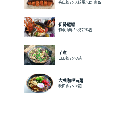
兵庫縣 / >天婦羅/油炸食品
伊勢龍蝦
和歌山縣 / >海鮮料裡
芋煮
山形縣 / >沙鍋
大曲咖哩旨麵
秋田縣 / >拉麵