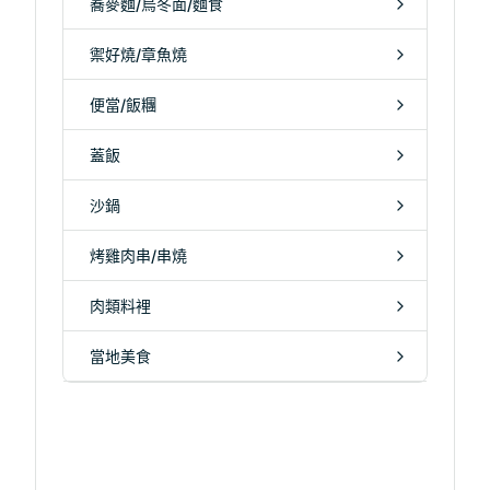
蕎麥麵/烏冬面/麵食
禦好燒/章魚燒
便當/飯糰
蓋飯
沙鍋
烤雞肉串/串燒
肉類料裡
當地美食