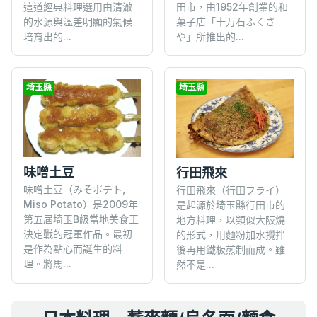
這道經典料理選用由清澈
田市，由1952年創業的和
的水源與溫差明顯的氣候
菓子店「十万石ふくさ
培育出的...
や」所推出的...
埼玉縣
埼玉縣
味噌土豆
行田飛來
味噌土豆（みそポテト,
行田飛來（行田フライ）
Miso Potato）是2009年
是起源於埼玉縣行田市的
第五屆埼玉B級當地美食王
地方料理，以類似大阪燒
決定戰的冠軍作品。最初
的形式，用麵粉加水攪拌
是作為點心而誕生的料
後再用鐵板煎制而成。雖
理。將馬...
然不是...