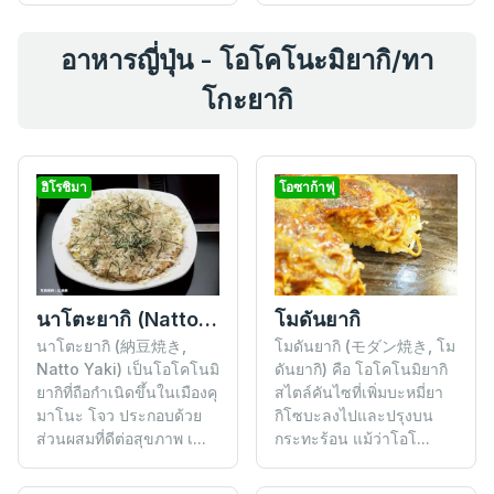
อาหารญี่ปุ่น - โอโคโนะมิยากิ/ทา
โกะยากิ
ฮิโรชิมา
โอซาก้าฟุ
นาโตะยากิ (Natto Yaki)
โมดันยากิ
นาโตะยากิ (納豆焼き,
โมดันยากิ (モダン焼き, โม
Natto Yaki) เป็นโอโคโนมิ
ดันยากิ) คือ โอโคโนมิยากิ
ยากิที่ถือกำเนิดขึ้นในเมืองคุ
สไตล์คันไซที่เพิ่มบะหมี่ยา
มาโนะ โจว ประกอบด้วย
กิโซบะลงไปและปรุงบน
ส่วนผสมที่ดีต่อสุขภาพ เ...
กระทะร้อน แม้ว่าโอโ...