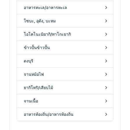
อาหารทะเล/อาหารทะเล
โซบะ, อุด้ง, บะหม
โอโคโนะมิยากิ/ทาโกะยากิ
ข้าวปั้นข้าวปั้น
ดงบุริ
จานหม้อไฟ
ยากิโทริ/เสียบไม้
จานเนื้อ
อาหารท้องถิ่น/อาหารท้องถิ่น