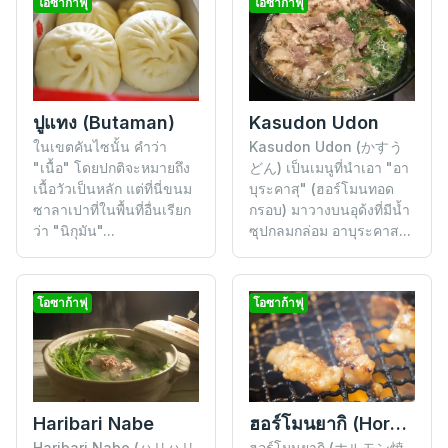
โอซาก้าฟุ
โอซาก้าฟุ
ปูแทง (Butaman)
Kasudon Udon
ในเขตคันไซนั้น คำว่า
Kasudon Udon (かすう
"เนื้อ" โดยปกติจะหมายถึง
どん) เป็นเมนูที่นำเอา "อา
เนื้อวัวเป็นหลัก แต่ที่นี่ขนม
บุระคาสุ" (ฮอร์โมนทอด
ซาลาเปาที่ในพื้นที่อื่นเรียก
กรอบ) มาวางบนอุด้งที่มีน้ำ
ว่า "นิกุมัน"...
ซุปกลมกล่อม อาบุระคาส...
โอซาก้าฟุ
โอซาก้าฟุ
Haribari Nabe
ฮอร์โมนยากิ (Horomon Yaki)
Haribari Nabe (ハリハリ
ฮอร์โมนยากิ (ホルモン焼