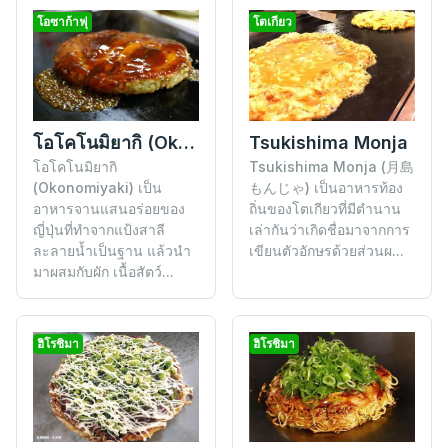
โอซาก้าฟุ
โตเกียว
Tsukishima Monja
โอโคโนมิยากิ (Okonomiyaki)
Tsukishima Monja (月島
โอโคโนมิยากิ
もんじゃ) เป็นอาหารท้อง
(Okonomiyaki) เป็น
ถิ่นของโตเกียวที่มีตำนาน
อาหารจานแสนอร่อยของ
เล่ากันว่าเกิดชื่อมาจากการ
ญี่ปุ่นที่ทำจากแป้งสาลี
เขียนตัวอักษรด้วยส่วนผ...
ละลายน้ำเป็นฐาน แล้วนำ
มาผสมกับผัก เนื้อสัตว์...
ฮิโรชิมา
ฮิโรชิมา