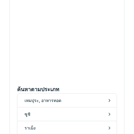
ค้นหาตามประเภท
เทมปุระ, อาหารทอด
ซูชิ
ราเม็ง