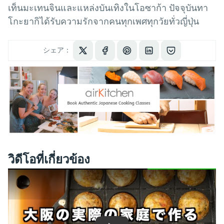
เท็นมะเทนจินและแหล่งบันเทิงในโอซาก้า ปัจจุบันทา
โกะยากิได้รับความรักจากคนทุกเพศทุกวัยทั่วญี่ปุ่น
シェア：
วิดีโอที่เกี่ยวข้อง