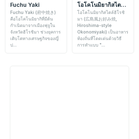
Fuchu Yaki
โอโคโนมิยากิสไตล์ฮิโรชิมา
Fuchu Yaki (府中焼き)
โอโคโนมิยากิสไตล์ฮิโรชิ
คือโอโคโนมิยากิที่มีต้น
มา (広島風お好み焼,
กำเนิดมาจากเมืองฟุจูใน
Hiroshima-style
จังหวัดฮิโรชิมา ช่วงยุคการ
Okonomiyaki) เป็นอาหาร
เติบโตทางเศรษฐกิจของญี่
ท้องถิ่นที่โดดเด่นด้วยวิธี
ป...
การทำแบบ "...