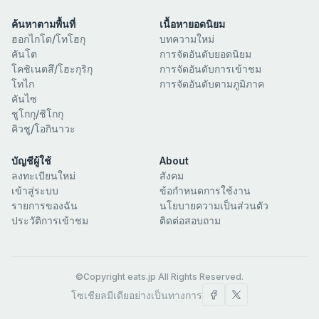
ค้นหาตามพื้นที่
เนื้อหายอดนิยม
ฮอกไกโด/โทโฮกุ
บทความใหม่
คันโต
การจัดอันดับยอดนิยม
โคชิเนตสึ/โฮะกุริกุ
การจัดอันดับการเข้าชม
โทไก
การจัดอันดับตามภูมิภาค
คันไซ
ชูโกกุ/ชิโกกุ
คิวชู/โอกินาวะ
บัญชีผู้ใช้
About
ลงทะเบียนใหม่
สังคม
เข้าสู่ระบบ
ข้อกำหนดการใช้งาน
รายการของฉัน
นโยบายความเป็นส่วนตัว
ประวัติการเข้าชม
ติดต่อสอบถาม
©Copyright eats.jp All Rights Reserved.
โซเชียลมีเดียอย่างเป็นทางการ