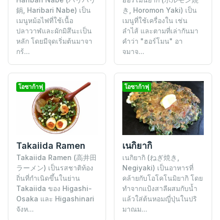
鍋, Haribari Nabe) เป็น
き, Horomon Yaki) เป็น
เมนูหม้อไฟที่ใช้เนื้อ
เมนูที่ใช้เครื่องใน เช่น
ปลาวาฬและผักมิสึนะเป็น
ลำไส้ และตามที่เล่ากันมา
หลัก โดยมีจุดเริ่มต้นมาจา
คำว่า "ฮอร์โมน" อา
กร้...
จมาจ...
โอซาก้าฟุ
โอซาก้าฟุ
เนกิยากิ
Takaiida Ramen
เนกิยากิ (ねぎ焼き,
Takaiida Ramen (高井田
Negiyaki) เป็นอาหารที่
ラーメン) เป็นรสชาติท้อง
คล้ายกับโอโคโนมิยากิ โดย
ถิ่นที่กำเนิดขึ้นในย่าน
ทำจากแป้งสาลีผสมกับน้ำ
Takaiida ของ Higashi-
แล้วใส่ต้นหอมญี่ปุ่นในปริ
Osaka และ Higashinari
มาณม...
จังห...