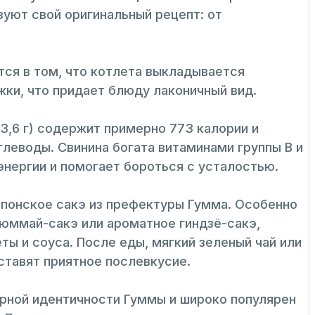
зуют свой оригинальный рецепт: от
ся в том, что котлета выкладывается
жки, что придает блюду лаконичный вид.
13,6 г) содержит примерно 773 калории и
глеводы. Свинина богата витаминами группы В и
нергии и помогает бороться с усталостью.
японское сакэ из префектуры Гумма. Особенно
зюммай-сакэ или ароматное гиндзё-сакэ,
ы и соуса. После еды, мягкий зеленый чай или
ставят приятное послевкусие.
урной идентичности Гуммы и широко популярен