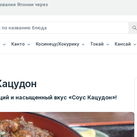
рование Японии через
у
Канто
Косинецу/Хокурику
Токай
Кансай
Кацудон
щий и насыщенный вкус «Соус Кацудон»!