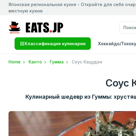
Японская региональная кухня - Откройте для себя оча
местную кухню
Классификация кулинарии
Хоккайдо/Тохок
Home
Канто
Гумма
Соус Кацудон
Соус 
Кулинарный шедевр из Гуммы: хрустя