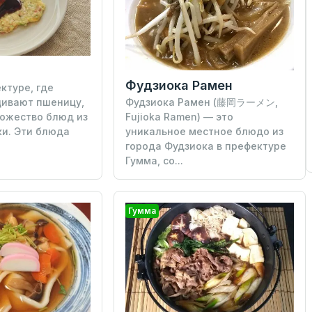
Фудзиока Рамен
ктуре, где
Фудзиока Рамен (藤岡ラーメン,
щивают пшеницу,
Fujioka Ramen) — это
ожество блюд из
уникальное местное блюдо из
и. Эти блюда
города Фудзиока в префектуре
Гумма, со...
Гумма