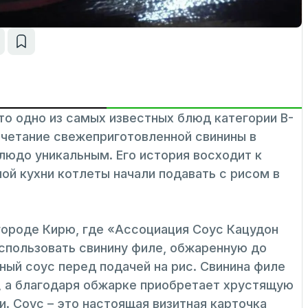
 одно из самых известных блюд категории B-
очетание свежеприготовленной свинины в
блюдо уникальным. Его история восходит к
ной кухни котлеты начали подавать с рисом в
городе Кирю, где «Ассоциация Соус Кацудон
спользовать свинину филе, обжаренную до
ьный соус перед подачей на рис. Свинина филе
, а благодаря обжарке приобретает хрустящую
и. Соус – это настоящая визитная карточка