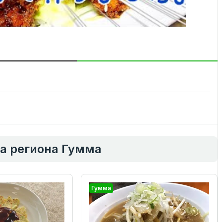
а региона Гумма
Гумма