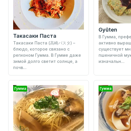
Gyūten
Такасаки Паста
В Гумма, префе
Такасаки Паста (高崎パスタ) –
активно выра
блюдо, которое связано с
существует мн
регионом Гумма. В Гумме даже
пшеничной мук
зимой долго светит солнце, а
изначальн...
почв...
Гумма
Гумма