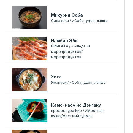
Микурия Соба
Сидзуока / >Соба, удон, лапша
Намбан Эби
НИИГАТА / >Блюда из
морепродуктов/
морепродуктов
Хото
Яманаси / >Соба, удон, лапша
Камо-насу но Дэнгаку
префектуре Кио / >Местная
кухня/местный гурман