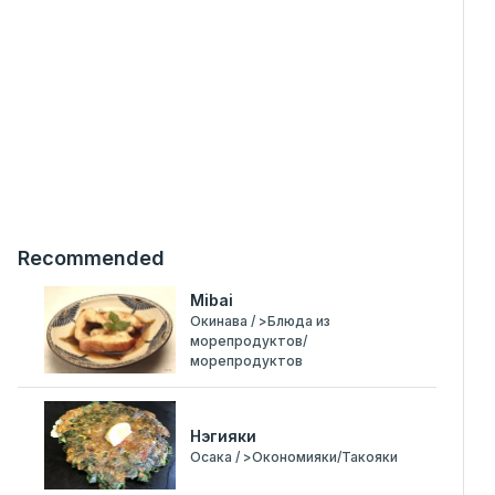
Recommended
Mibai
Окинава / >Блюда из
морепродуктов/
морепродуктов
Нэгияки
Осака / >Окономияки/Такояки