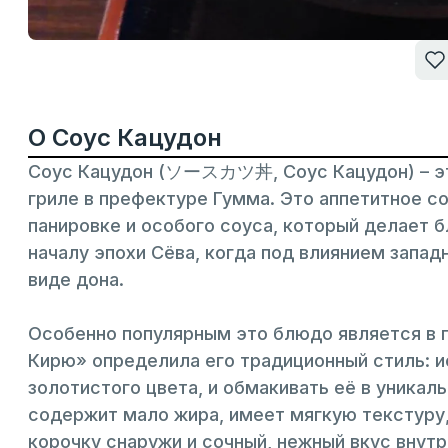
О Соус Кацудон
Соус Кацудон (ソースカツ丼, Соус Кацудон) – это
гриле в префектуре Гумма. Это аппетитное с
панировке и особого соуса, который делает 
началу эпохи Сёва, когда под влиянием запад
виде дона.
Особенно популярным это блюдо является в 
Кирю» определила его традиционный стиль: и
золотистого цвета, и обмакивать её в уникал
содержит мало жира, имеет мягкую текстуру
корочку снаружи и сочный, нежный вкус внутр