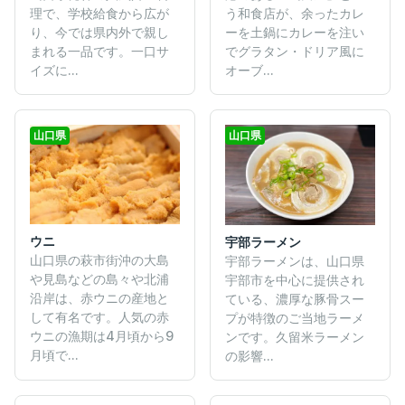
う和食店が、余ったカレ
理で、学校給食から広が
ーを土鍋にカレーを注い
り、今では県内外で親し
でグラタン・ドリア風に
まれる一品です。一口サ
オーブ...
イズに...
山口県
山口県
ウニ
宇部ラーメン
山口県の萩市街沖の大島
宇部ラーメンは、山口県
や見島などの島々や北浦
宇部市を中心に提供され
沿岸は、赤ウニの産地と
ている、濃厚な豚骨スー
して有名です。人気の赤
プが特徴のご当地ラーメ
ウニの漁期は4月頃から9
ンです。久留米ラーメン
月頃で...
の影響...