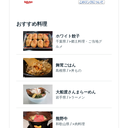
おすすめ料理
ホワイト餃子
千葉県 / >郷土料理・ご当地グ
ルメ
舞茸ごはん
島根県 / >丼もの
大船渡さんまらーめん
岩手県 / >ラーメン
熊野牛
和歌山県 / >肉料理