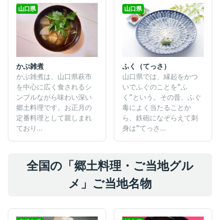
山口県
山口県
ふく（てっさ）
かぶ雑煮
山口県では、縁起をかつ
かぶ雑煮は、山口県萩市
いでふぐのことを”ふ
を中心に広く食されるシ
く”という。その昔、ふぐ
ンプルながら味わい深い
毒によく当たることか
郷土料理です。お正月の
ら、鉄砲になぞらえて刺
定番料理として親しまれ
身は”てっさ...
ており...
全国の「郷土料理・ご当地グル
メ」ご当地名物