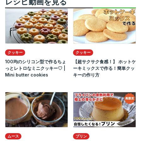
レシピ動画を見る
クッキー
クッキー
100均のシリコン型で作るちょ
【超サクサク食感！】 ホットケ
っとレトロなミニクッキー♡ |
ーキミックスで作る！簡単クッ
Mini butter cookies
キーの作り方
ムース
プリン