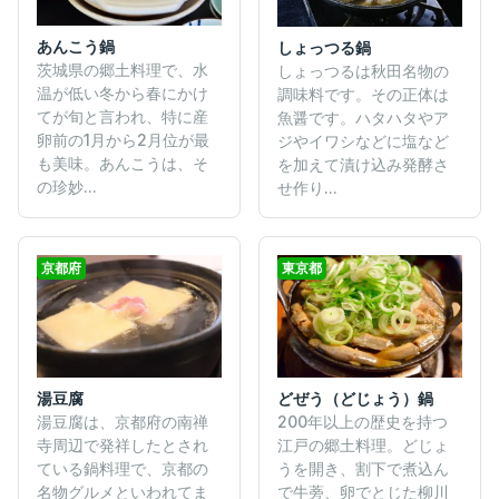
あんこう鍋
しょっつる鍋
茨城県の郷土料理で、水
しょっつるは秋田名物の
温が低い冬から春にかけ
調味料です。その正体は
てが旬と言われ、特に産
魚醤です。ハタハタやア
卵前の1月から2月位が最
ジやイワシなどに塩など
も美味。あんこうは、そ
を加えて漬け込み発酵さ
の珍妙...
せ作り...
京都府
東京都
湯豆腐
どぜう（どじょう）鍋
湯豆腐は、京都府の南禅
200年以上の歴史を持つ
寺周辺で発祥したとされ
江戸の郷土料理。どじょ
ている鍋料理で、京都の
うを開き、割下で煮込ん
名物グルメといわれてま
で牛蒡、卵でとじた柳川