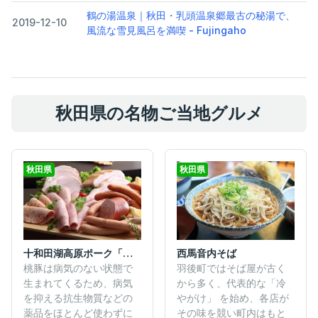
鶴の湯温泉｜秋田・乳頭温泉郷最古の秘湯で、
2019-12-10
風流な雪見風呂を満喫 - Fujingaho
秋田県の名物ご当地グルメ
秋田県
秋田県
十和田湖高原ポーク「桃豚」
西馬音内そば
桃豚は病気のない状態で
羽後町ではそば屋が古く
生まれてくるため、病気
から多く、代表的な「冷
を抑える抗生物質などの
やがけ」 を始め、各店が
薬品をほとんど使わずに
その味を競い町内はもと