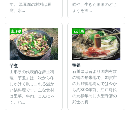
す。 湯豆腐の材料は豆
鍋や、生きたままのどじ
腐、水...
ょうを酒...
山形県
石川県
鴨鍋
芋煮
石川県は昔より国内有数
山形県の代表的な郷土料
の鴨の飛来地で、加賀市
理「芋煮」は、秋から冬
の片野鴨池周辺では今か
にかけて親しまれる温か
ら約300年前、江戸時代
い鍋料理です。主な食材
の元禄年間に大聖寺藩の
は里芋、牛肉、こんにゃ
武士の真...
く、ね...