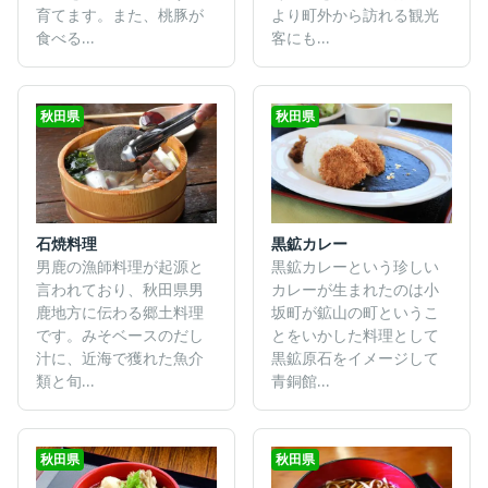
育てます。また、桃豚が
より町外から訪れる観光
食べる...
客にも...
秋田県
秋田県
石焼料理
黒鉱カレー
男鹿の漁師料理が起源と
黒鉱カレーという珍しい
言われており、秋田県男
カレーが生まれたのは小
鹿地方に伝わる郷土料理
坂町が鉱山の町というこ
です。みそベースのだし
とをいかした料理として
汁に、近海で獲れた魚介
黒鉱原石をイメージして
類と旬...
青銅館...
秋田県
秋田県