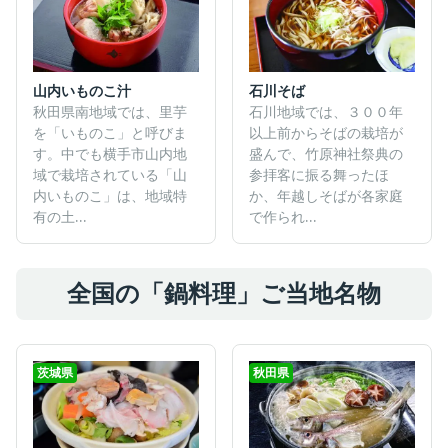
山内いものこ汁
石川そば
秋田県南地域では、里芋
石川地域では、３００年
を「いものこ」と呼びま
以上前からそばの栽培が
す。中でも横手市山内地
盛んで、竹原神社祭典の
域で栽培されている「山
参拝客に振る舞ったほ
内いものこ」は、地域特
か、年越しそばが各家庭
有の土...
で作られ...
全国の「鍋料理」ご当地名物
茨城県
秋田県