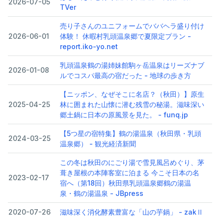
2026-07-05
TVer
売り子さんのユニフォームでババヘラ盛り付け
2026-06-01
体験！ 休暇村乳頭温泉郷で夏限定プラン -
report.iko-yo.net
乳頭温泉鶴の湯姉妹館駒ヶ岳温泉はリーズナブ
2026-01-08
ルでコスパ最高の宿だった - 地球の歩き方
【ニッポン、なぜそこに名店？（秋田）】原生
2025-04-25
林に囲まれた山懐に潜む残雪の秘湯。滋味深い
郷土鍋に日本の原風景を見た。 - funq.jp
【5つ星の宿特集】鶴の湯温泉（秋田県・乳頭
2024-03-25
温泉郷） - 観光経済新聞
この冬は秋田のにごり湯で雪見風呂めぐり、茅
葺き屋根の本陣客室に泊まる 今こそ日本の名
2023-02-17
宿へ（第18回）秋田県乳頭温泉郷鶴の湯温
泉・鶴の湯温泉 - JBpress
2020-07-26
滋味深く消化酵素豊富な「山の芋鍋」 - zakⅡ