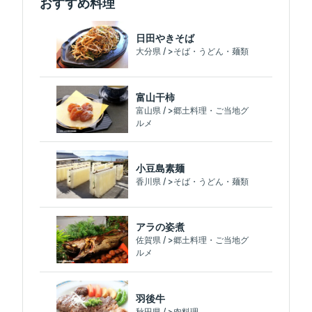
おすすめ料理
日田やきそば
大分県 / >そば・うどん・麺類
富山干柿
富山県 / >郷土料理・ご当地グ
ルメ
小豆島素麺
香川県 / >そば・うどん・麺類
アラの姿煮
佐賀県 / >郷土料理・ご当地グ
ルメ
羽後牛
秋田県 / >肉料理