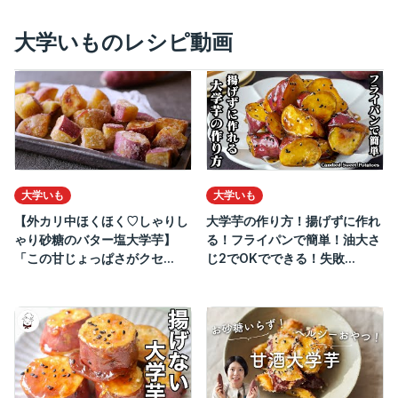
大学いものレシピ動画
大学いも
大学いも
【外カリ中ほくほく♡しゃりし
大学芋の作り方！揚げずに作れ
ゃり砂糖のバター塩大学芋】
る！フライパンで簡単！油大さ
「この甘じょっぱさがクセ...
じ2でOKでできる！失敗...