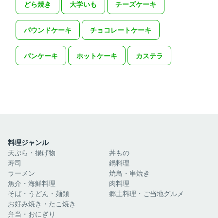
どら焼き
大学いも
チーズケーキ
パウンドケーキ
チョコレートケーキ
パンケーキ
ホットケーキ
カステラ
料理ジャンル
天ぷら・揚げ物
丼もの
寿司
鍋料理
ラーメン
焼鳥・串焼き
魚介・海鮮料理
肉料理
そば・うどん・麺類
郷土料理・ご当地グルメ
お好み焼き・たこ焼き
弁当・おにぎり