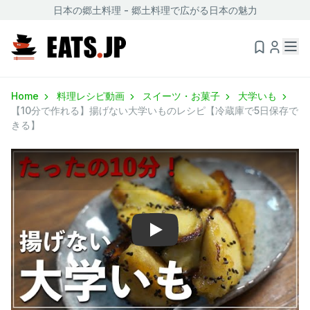
日本の郷土料理 - 郷土料理で広がる日本の魅力
Home
料理レシピ動画
スイーツ・お菓子
大学いも
【10分で作れる】揚げない大学いものレシピ【冷蔵庫で5日保存で
きる】
Play