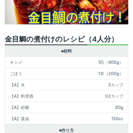
金目鯛の煮付けのレシピ（4人分）
■材料
キンメ
1匹（900g）
ごぼう
1本（200g）
【A】水
3カップ
【A】料理酒
1/2カップ
【A】砂糖
80g
【A】醤油
130cc
■作り方