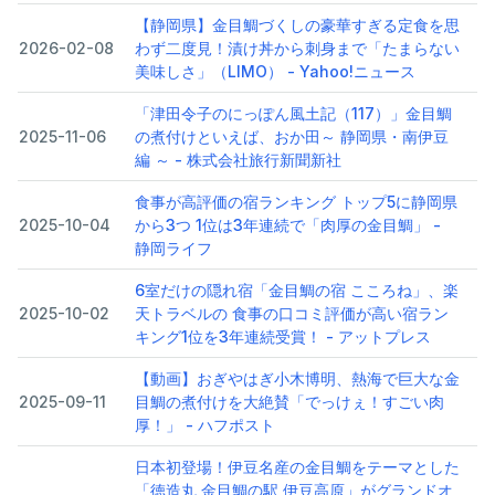
【静岡県】金目鯛づくしの豪華すぎる定食を思
2026-02-08
わず二度見！漬け丼から刺身まで「たまらない
美味しさ」（LIMO） - Yahoo!ニュース
「津田令子のにっぽん風土記（117）」金目鯛
2025-11-06
の煮付けといえば、おか田～ 静岡県・南伊豆
編 ～ - 株式会社旅行新聞新社
食事が高評価の宿ランキング トップ5に静岡県
2025-10-04
から3つ 1位は3年連続で「肉厚の金目鯛」 -
静岡ライフ
6室だけの隠れ宿「金目鯛の宿 こころね」、楽
2025-10-02
天トラベルの 食事の口コミ評価が高い宿ラン
キング1位を3年連続受賞！ - アットプレス
【動画】おぎやはぎ小木博明、熱海で巨大な金
2025-09-11
目鯛の煮付けを大絶賛「でっけぇ！すごい肉
厚！」 - ハフポスト
日本初登場！伊豆名産の金目鯛をテーマとした
「徳造丸 金目鯛の駅 伊豆高原」がグランドオ