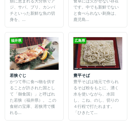
類に恵まれる大分県でア
食卓には欠かせない存在
ジ、サバ、ブリ、カンパ
です。中でも新鮮でない
チといった新鮮な魚の切
と食べられない刺身は、
身を、...
鹿児島...
福井県
広島県
若狭ぐじ
豊平そば
かつて帝に食べ物を供す
豊平そばは地元で作られ
ることが許された国とし
るそば粉をもとに、湧く
て「御食国）」と呼ばれ
水を使いながら、水回
た若狭（福井県）。 この
し、こね、のし、切りの
食材の宝庫、若狭湾で獲
４行程で打たれます。
れる...
「ひきたて...