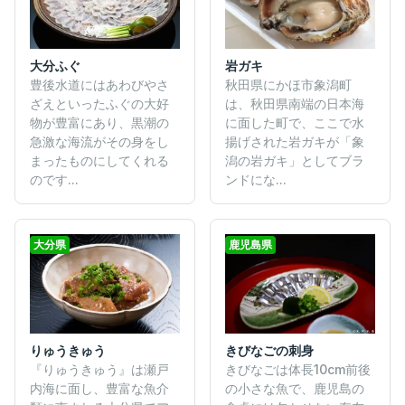
大分ふぐ
岩ガキ
豊後水道にはあわびやさ
秋田県にかほ市象潟町
ざえといったふぐの大好
は、秋田県南端の日本海
物が豊富にあり、黒潮の
に面した町で、ここで水
急激な海流がその身をし
揚げされた岩ガキが「象
まったものにしてくれる
潟の岩ガキ」としてブラ
のです...
ンドにな...
大分県
鹿児島県
りゅうきゅう
きびなごの刺身
『りゅうきゅう』は瀬戸
きびなごは体長10cm前後
内海に面し、豊富な魚介
の小さな魚で、鹿児島の