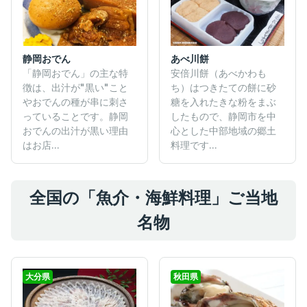
静岡おでん
あべ川餅
「静岡おでん」の主な特
安倍川餅（あべかわも
徴は、出汁が"黒い"こと
ち）はつきたての餅に砂
やおでんの種が串に刺さ
糖を入れたきな粉をまぶ
っていることです。静岡
したもので、静岡市を中
おでんの出汁が黒い理由
心とした中部地域の郷土
はお店...
料理です...
全国の「魚介・海鮮料理」ご当地
名物
大分県
秋田県