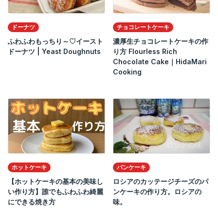
ドーナツ
チョコレートケーキ
ふわふわもっちり～♡イースト
濃厚生チョコレートケーキの作
ドーナツ | Yeast Doughnuts
り方 Flourless Rich
Chocolate Cake｜HidaMari
Cooking
ホットケーキ
パンケーキ
【ホットケーキの基本の美味し
ロシアのカッテージチーズのパ
い作り方】誰でもふわふわ綺麗
ンケーキの作り方。ロシアの
にできる焼き方
味。