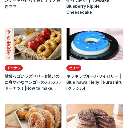
ンケーキを作ってみた！！／み
作ってみた! | No-Bake
きママ
Blueberry Ripple
Cheesecake
ドーナツ
ゼリー
甘酸っぱいラズベリー&甘いの
キラキラブルーハワイゼリー |
に爽やかなマンゴーのふわふわ
Blue hawaii jelly | kurashiru
ドーナツ！|How to make...
[クラシル]