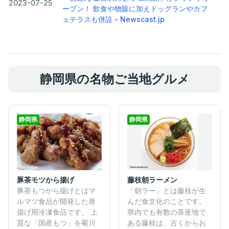
2023-07-25
ープン！ 飲食や物販に加えドッグランやカフ
ェテラスも併設 - Newscast.jp
静岡県の名物ご当地グルメ
静岡県
静岡県
豚茶モツから揚げ
藤枝朝ラーメン
豚茶もつから揚げとはマ
「朝ラー」とは藤枝が生
ルマツ食品が開発した唐
んだ食文化のことです。
揚げ用冷凍食品です。 上
県内でも有数の茶産地で
質な「国産もつ」を菊川
ある藤枝は、古くからお