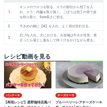
キンメのウロコを取る。エラの部分から包丁を入
1.
れ、エラ・内臓を取り除く。ごぼうは包丁の背で皮
を削り取り、5cm長さに切る。
2.
大きめの鍋に【A】を入れ、よく混ぜ合わせる。
2に1を入れ、火にかける。火加減は中火が目安。煮
3.
立ったら落とし蓋をして時々汁をかけながら煮る。
レシピ動画を見る
パンケーキ
チーズケーキ
【再現レシピ】星野珈琲店風パ
ブルーベリーレアチーズケーキ