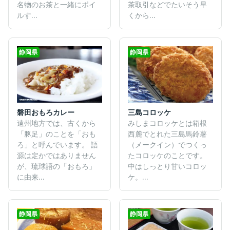
名物のお茶と一緒にボイ
茶取引などでたいそう早
ルす...
くから...
静岡県
静岡県
磐田おもろカレー
三島コロッケ
遠州地方では、古くから
みしまコロッケとは箱根
「豚足」のことを「おも
西麓でとれた三島馬鈴薯
ろ」と呼んでいます。 語
（メークイン）でつくっ
源は定かではありません
たコロッケのことです。
が、琉球語の「おもろ」
中はしっとり甘いコロッ
に由来...
ケ。...
静岡県
静岡県