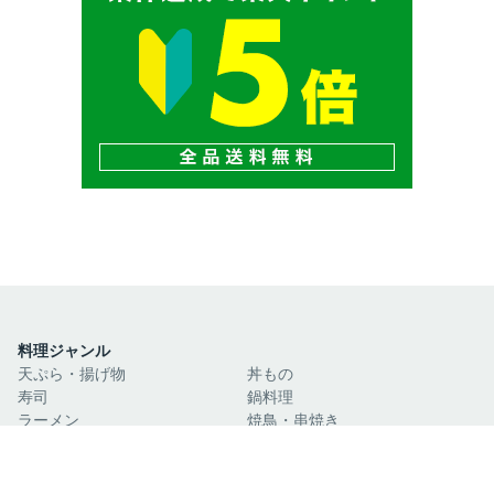
料理ジャンル
天ぷら・揚げ物
丼もの
寿司
鍋料理
ラーメン
焼鳥・串焼き
魚介・海鮮料理
肉料理
そば・うどん・麺類
郷土料理・ご当地グルメ
お好み焼き・たこ焼き