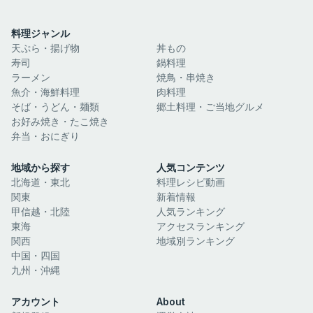
料理ジャンル
天ぷら・揚げ物
丼もの
寿司
鍋料理
ラーメン
焼鳥・串焼き
魚介・海鮮料理
肉料理
そば・うどん・麺類
郷土料理・ご当地グルメ
お好み焼き・たこ焼き
弁当・おにぎり
地域から探す
人気コンテンツ
北海道・東北
料理レシピ動画
関東
新着情報
甲信越・北陸
人気ランキング
東海
アクセスランキング
関西
地域別ランキング
中国・四国
九州・沖縄
アカウント
About