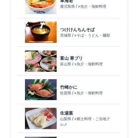
車海老
鹿児島県 / >魚介・海鮮料理
つけけんちんそば
茨城県 / >そば・うどん・麺類
富山 寒ブリ
富山県 / >魚介・海鮮料理
竹崎かに
佐賀県 / >魚介・海鮮料理
生湯葉
山梨県 / >郷土料理・ご当地グ
ルメ