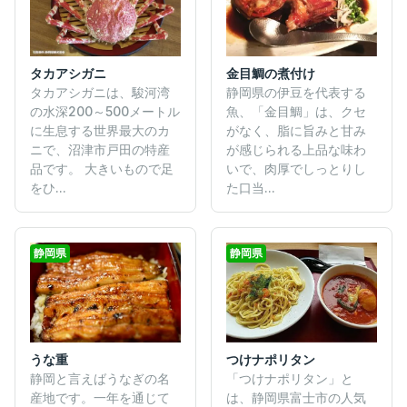
タカアシガニ
金目鯛の煮付け
タカアシガニは、駿河湾
静岡県の伊豆を代表する
の水深200～500メートル
魚、「金目鯛」は、クセ
に生息する世界最大のカ
がなく、脂に旨みと甘み
ニで、沼津市戸田の特産
が感じられる上品な味わ
品です。 大きいもので足
いで、肉厚でしっとりし
をひ...
た口当...
静岡県
静岡県
つけナポリタン
うな重
「つけナポリタン」と
静岡と言えばうなぎの名
は、静岡県富士市の人気
産地です。一年を通じて