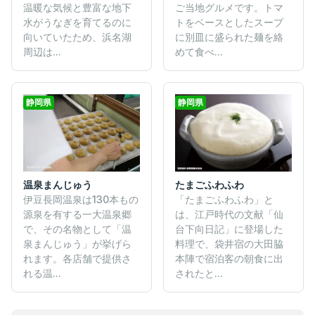
ご当地グルメです。トマ
温暖な気候と豊富な地下
トをベースとしたスープ
水がうなぎを育てるのに
に別皿に盛られた麺を絡
向いていたため、浜名湖
めて食べ...
周辺は...
静岡県
静岡県
温泉まんじゅう
たまごふわふわ
伊豆長岡温泉は130本もの
「たまごふわふわ」と
源泉を有する一大温泉郷
は、江戸時代の文献「仙
で、その名物として「温
台下向日記」に登場した
泉まんじゅう」が挙げら
料理で、袋井宿の大田脇
れます。各店舗で提供さ
本陣で宿泊客の朝食に出
れる温...
されたと...