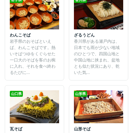
ざるうどん
わんこそば
香川県がある瀬戸内は、
岩手県のおそばといえ
日本でも雨が少ない地域
ば、わんこそばです。熱
のひとつで、四国山地と
いそばつゆをくぐらせた
中国山地に挟まれ、盆地
一口大のそばを客のお椀
とも似た状況にあり、乾
に入れ、それを食べ終わ
いた気...
るたびに...
山口県
山形県
瓦そば
山形そば