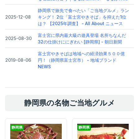
静岡県で旅先で食べたい「ご当地グルメ」ラン
2025-12-08
キング！ 2位「富士宮やきそば」を抑えた1位
は？ 【2025年調査】 - All About ニュース
富士宮に県内最大級の遊具登場 名所ちなんだ
2025-08-30
32の仕掛けににぎわい [静岡県] - 朝日新聞
富士宮やきそばは地域への経済効果５００億
2019-08-06
円！（静岡県富士宮市） - 地域ブランド
NEWS
静岡県の名物ご当地グルメ
静岡県
静岡県