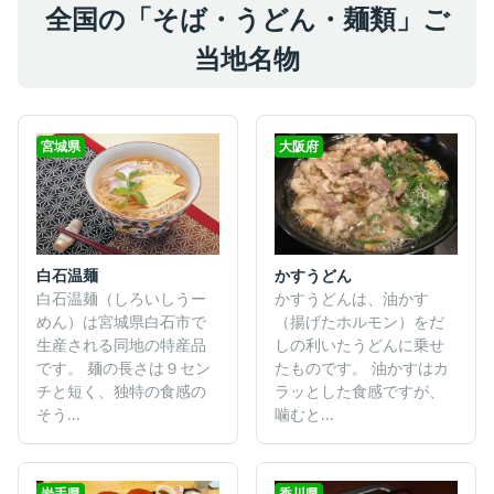
全国の「そば・うどん・麺類」ご
当地名物
宮城県
大阪府
白石温麺
かすうどん
白石温麺（しろいしうー
かすうどんは、油かす
めん）は宮城県白石市で
（揚げたホルモン）をだ
生産される同地の特産品
しの利いたうどんに乗せ
です。 麺の長さは９セン
たものです。 油かすはカ
チと短く、独特の食感の
ラッとした食感ですが、
そう...
噛むと...
岩手県
香川県