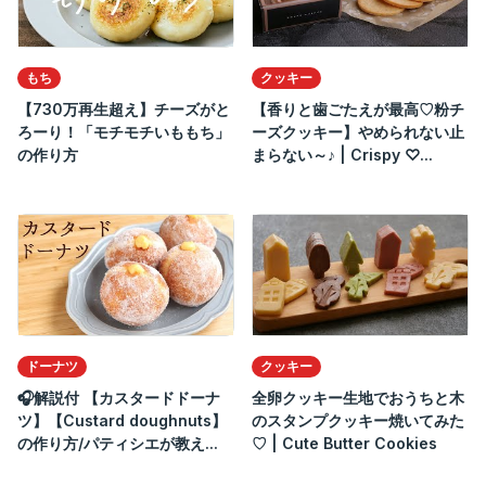
もち
クッキー
【730万再生超え】チーズがと
【香りと歯ごたえが最高♡粉チ
ろーり！「モチモチいももち」
ーズクッキー】やめられない止
の作り方
まらない～♪ | Crispy ♡...
ドーナツ
クッキー
🎧解説付 【カスタードドーナ
全卵クッキー生地でおうちと木
ツ】【Custard doughnuts】
のスタンプクッキー焼いてみた
の作り方/パティシエが教え...
♡ | Cute Butter Cookies