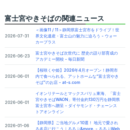
富士宮やきそばの関連ニュース
＜画像11 / 11＞静岡県富士宮市をドライブ！世
2026-07-31
界文化遺産・富士山の魅力に迫ろう - ウォー
カープラス
富士宮やきそば次世代に 歴史の語り部育成の
2026-06-23
アカデミー開校 - 毎日新聞
【桜咲くや姫】2026年4月オープン！静岡市
2026-06-01
内で食べられる、アットホームな“富士宮やき
そば”のお店 - at-s.com
イオンリテールとマックスバリュ東海、「富士
宮やきそばWAON」寄付金約130万円を静岡県
2026-06-01
富士宮市へ贈呈 - ダイヤモンド・チェーンス
トアオンライン
【静岡県】ご当地グルメ10選！ 地元で愛され
2026-01-06
る名店に行こう｜るるぶ&more. - るるぶWeb