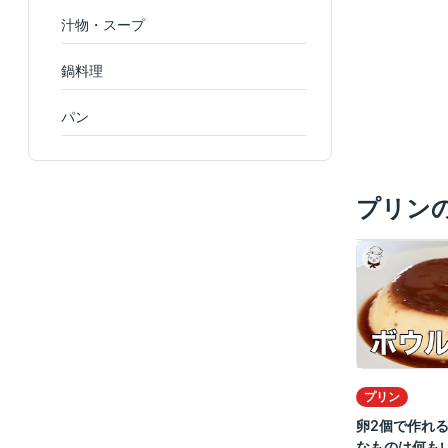
汁物・スープ
鍋料理
パン
プリン
プリン
卵2個で作れ
なものは何も