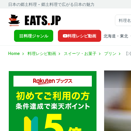
日本の郷土料理 - 郷土料理で広がる日本の魅力
料理ジャンル
料理レシピ動画
北海道・東北
Home
料理レシピ動画
スイーツ・お菓子
プリン
【