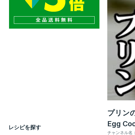
プリンの
Egg C
レシピを探す
チャンネル名