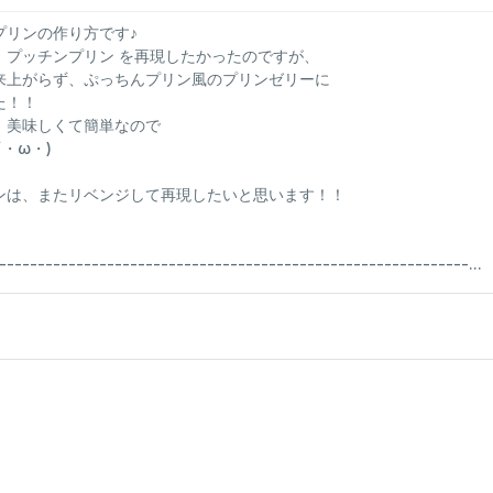
プリンの作り方です♪
、プッチンプリン を再現したかったのですが、
来上がらず、ぷっちんプリン風のプリンゼリーに
た！！
、美味しくて簡単なので
´・ω・)
ンは、またリベンジして再現したいと思います！！
-------------------------------------------------------------...