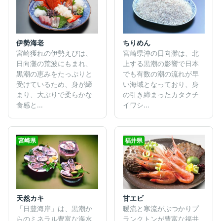
伊勢海老
ちりめん
宮崎獲れの伊勢えびは、
宮崎県沖の日向灘は、北
日向灘の荒波にもまれ、
上する黒潮の影響で日本
黒潮の恵みをたっぷりと
でも有数の潮の流れが早
受けているため、身が締
い海域となっており、身
まり、大ぶりで柔らかな
の引き締まったカタクチ
食感と...
イワシ...
宮崎県
福井県
天然カキ
甘エビ
「日豊海岸」は、黒潮か
暖流と寒流がぶつかりプ
らのミネラル豊富な海水
ランクトンが豊富な福井