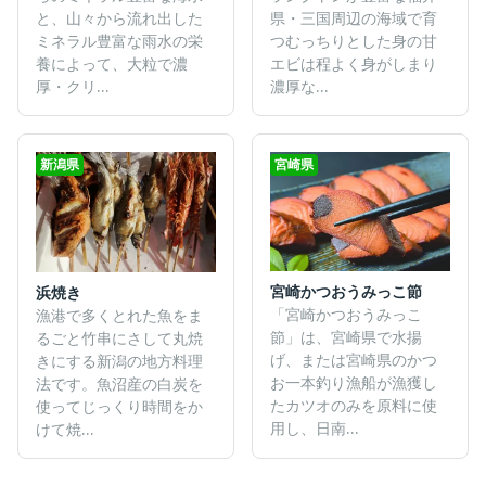
と、山々から流れ出した
県・三国周辺の海域で育
ミネラル豊富な雨水の栄
つむっちりとした身の甘
養によって、大粒で濃
エビは程よく身がしまり
厚・クリ...
濃厚な...
新潟県
宮崎県
宮崎かつおうみっこ節
浜焼き
「宮崎かつおうみっこ
漁港で多くとれた魚をま
節」は、宮崎県で水揚
るごと竹串にさして丸焼
げ、または宮崎県のかつ
きにする新潟の地方料理
お一本釣り漁船が漁獲し
法です。魚沼産の白炭を
たカツオのみを原料に使
使ってじっくり時間をか
用し、日南...
けて焼...