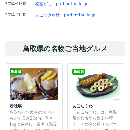
2014-11-13
松葉がに - pref.tottori.lg.jp
2014-11-13
あごつみれ汁 - pref.tottori.lg.jp
鳥取県の名物ご当地グルメ
鳥取県
鳥取県
岩牡蠣
あごちくわ
鳥取のイワガキは大きい
「あごちくわ」は、鳥取
もので長さ20cm、重さ
県を代表する郷土料理
1kgにも達し、素潜り漁等
で、その名の通りトビウ