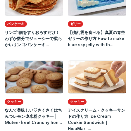
パンケーキ
ゼリー
リンゴ1個をすりおろすだけ！
【積乱雲を食べる】真夏の青空
わずか数分でジューシーで柔ら
ゼリーの作り方 How to make
かいリンゴパンケーキ...
blue sky jelly with th...
クッキー
クッキー
なんて美味しい♡さくさくはち
アイスクリーム・クッキーサン
みつレモン🍋米粉クッキー |
ドの作り方 Ice Cream
Gluten-free! Crunchy hon...
Cookie Sandwich｜
HidaMari ...