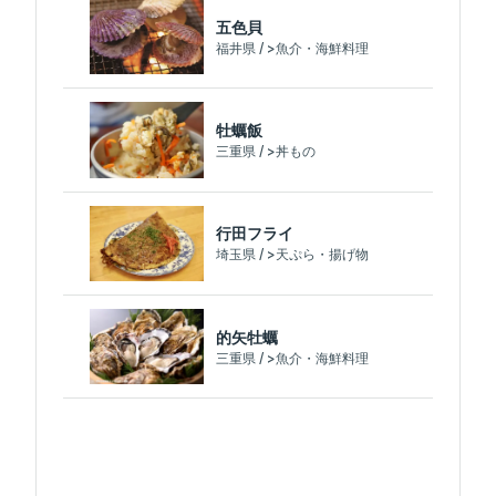
五色貝
福井県 / >魚介・海鮮料理
牡蠣飯
三重県 / >丼もの
行田フライ
埼玉県 / >天ぷら・揚げ物
的矢牡蠣
三重県 / >魚介・海鮮料理