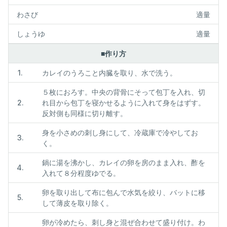
わさび
適量
しょうゆ
適量
■作り方
1.
カレイのうろこと内臓を取り、水で洗う。
５枚におろす。中央の背骨にそって包丁を入れ、切
2.
れ目から包丁を寝かせるように入れて身をはずす。
反対側も同様に切り離す。
身を小さめの刺し身にして、冷蔵庫で冷やしてお
3.
く。
鍋に湯を沸かし、カレイの卵を房のまま入れ、酢を
4.
入れて８分程度ゆでる。
卵を取り出して布に包んで水気を絞り、バットに移
5.
して薄皮を取り除く。
卵が冷めたら、刺し身と混ぜ合わせて盛り付け。わ