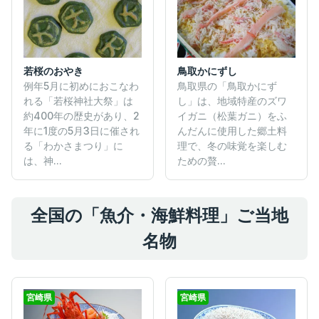
若桜のおやき
鳥取かにずし
例年5月に初めにおこなわ
鳥取県の「鳥取かにず
れる「若桜神社大祭」は
し」は、地域特産のズワ
約400年の歴史があり、2
イガニ（松葉ガニ）をふ
年に1度の5月3日に催され
んだんに使用した郷土料
る「わかさまつり」に
理で、冬の味覚を楽しむ
は、神...
ための贅...
全国の「魚介・海鮮料理」ご当地
名物
宮崎県
宮崎県