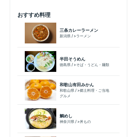
おすすめ料理
三条カレーラーメン
新潟県 / >ラーメン
半田そうめん
徳島県 / >そば・うどん・麺類
和歌山有田みかん
和歌山県 / >郷土料理・ご当地
グルメ
鯛めし
神奈川県 / >丼もの