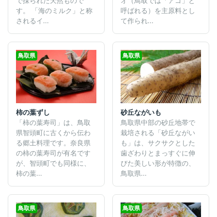
で採られた天然もので
オ（鳥取では「アゴ」と
す。 「海のミルク」と称
呼ばれる）を主原料とし
されるイ...
て作られ...
鳥取県
鳥取県
砂丘ながいも
柿の葉ずし
鳥取県中部の砂丘地帯で
「柿の葉寿司」は、鳥取
栽培される「砂丘ながい
県智頭町に古くから伝わ
も」は、サクサクとした
る郷土料理です。奈良県
歯ざわりとまっすぐに伸
の柿の葉寿司が有名です
びた美しい形が特徴の、
が、智頭町でも同様に、
鳥取県...
柿の葉...
鳥取県
鳥取県