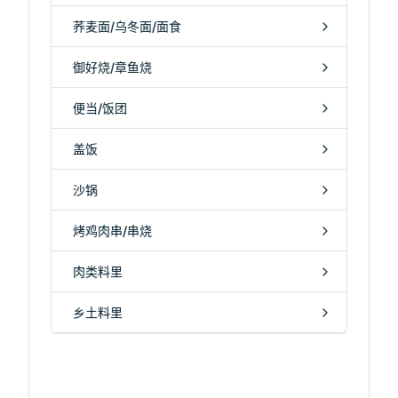
荞麦面/乌冬面/面食
御好烧/章鱼烧
便当/饭团
盖饭
沙锅
烤鸡肉串/串烧
肉类料里
乡土料里