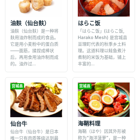
油麸（仙台麸）
はらこ饭
油麸（仙台麸）是一种将
「はらこ饭」(はらこ饭,
麸用油炸制而成的食品。
Harako Mesh) 是宫城县
它是用小麦粉中的蛋白质
亘理町代表的秋季乡土料
——面筋，揉捏成棒状
理。这道料理以鲑鱼煮汁
后，再用食用油炸制而成
煮制的米饭为基础，铺上
的。油炸过...
丰富的...
宫城县
宫城县
海鞘料理
仙台牛
海鞘（ほや）因其外形被
仙台牛（仙台牛）是日本
称为“海洋菠萝”，是一种
唯一只有肉质等级达到最