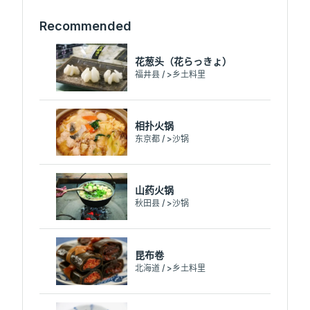
Recommended
花葱头（花らっきょ）
福井县 / >乡土料里
相扑火锅
东京都 / >沙锅
山药火锅
秋田县 / >沙锅
昆布卷
北海道 / >乡土料里