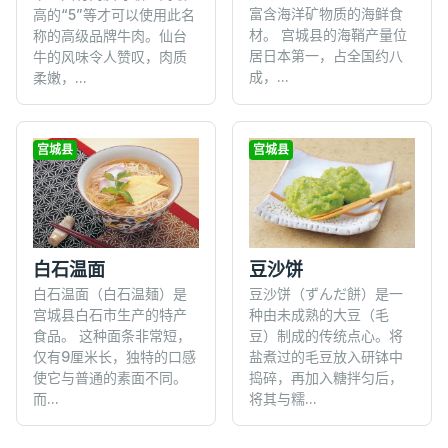
富含海洋矿物质的海鲜食
高的“5”等才可以使用此名
材。 宫城县的海鞘产量位
称的高级品牌牛肉。仙台
居日本第一，占全国约八
牛的风味令人赞叹，肉质
成，...
柔嫩，...
宫城县
宫城县
白石温面
豆沙饼
白石温面（白石温麺）是
豆沙饼（ずんだ餅）是一
宫城县白石市生产的特产
种由未成熟的大豆（毛
食品。 这种面条非常短，
豆）制成的传统点心。将
仅有9厘米长，独特的口感
盐煮过的毛豆放入研钵中
使它与普通的素面不同。
捣碎，再加入糖拌匀后，
而...
将其与糯...