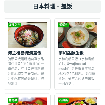
日本料理 - 盖饭
鹿儿岛县
爱媛县
海之樱勘腌渍盖饭
宇和岛鲷鱼饭
腌渍盖饭是精选自垂水品
宇和岛鲷鱼饭（宇和島鯛
牌红甘鱼“海之樱勘”的一
めし, Uwajima tai-
道佳品，红甘鱼被特制酱
meshi）是爱媛县宇和岛
汁用心腌制三天制成。酱
地区的特色料理。 说到鲷
汁中配有黑醋等调料，搭
鱼饭，通常会想到与米饭
配出让...
一同煮熟...
静冈县
石川县