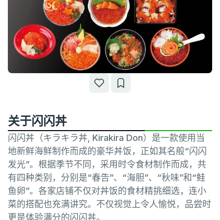
关于闪闪丼
闪闪丼（キラキラ丼, Kirakira Don）是一款使用当
地新鲜海鲜制作而成的豪华丼饭，正如其名般“闪闪
发光”。根据季节不同，采用时令食材制作而成，共
有四种类别，分别是“春告”、“海胆”、“秋味”和“鲑
鱼卵”。各家店铺不仅对丼饭的食材精挑细选，连小
菜的搭配也充满讲究。不仅视觉上令人愉悦，品尝时
更是体验满分的闪闪丼。