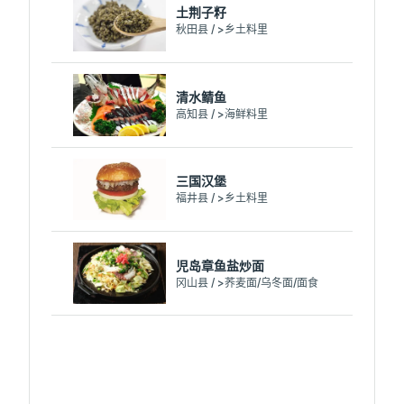
土荆子籽
秋田县 / >乡土料里
清水鲭鱼
高知县 / >海鲜料里
三国汉堡
福井县 / >乡土料里
児岛章鱼盐炒面
冈山县 / >荞麦面/乌冬面/面食