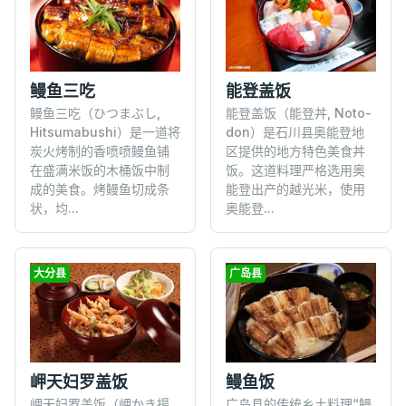
鳗鱼三吃
能登盖饭
鳗鱼三吃（ひつまぶし,
能登盖饭（能登丼, Noto-
Hitsumabushi）是一道将
don）是石川县奥能登地
炭火烤制的香喷喷鳗鱼铺
区提供的地方特色美食丼
在盛满米饭的木桶饭中制
饭。这道料理严格选用奥
成的美食。烤鳗鱼切成条
能登出产的越光米，使用
状，均...
奥能登...
大分县
广岛县
岬天妇罗盖饭
鳗鱼饭
岬天妇罗盖饭（岬かき揚
广岛县的传统乡土料理“鳗