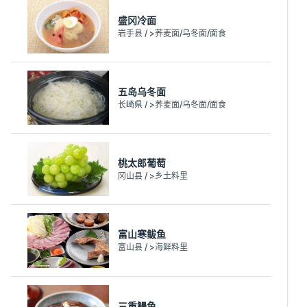
盛冈冷面
岩手县 / >荞麦面/乌冬面/面食
五岛乌冬面
长崎県 / >荞麦面/乌冬面/面食
桃太郎葡萄
冈山县 / >乡土料里
富山寒鲅鱼
富山县 / >海鲜料里
三重鳗鱼