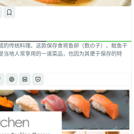
成的传统料理。这款保存食将鱼卵（数の子）、鱿鱼干
是当地人常享用的一道菜品，也因为其便于保存的特