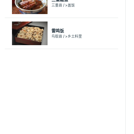
三重县 / >盖饭
雷鸣饭
鸟取县 / >乡土料里