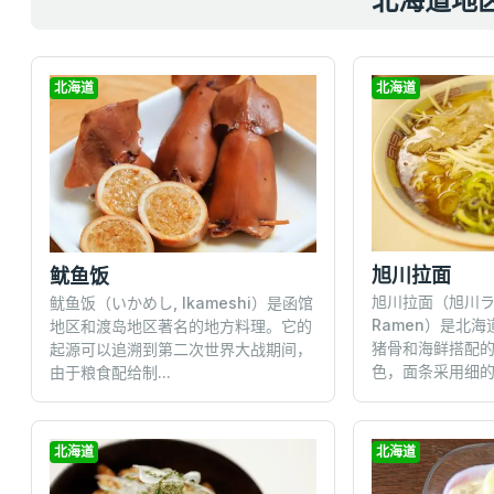
北海道地
北海道
北海道
旭川拉面
鱿鱼饭
旭川拉面（旭川ラーメ
鱿鱼饭（いかめし, Ikameshi）是函馆
Ramen）是北
地区和渡岛地区著名的地方料理。它的
猪骨和海鲜搭配
起源可以追溯到第二次世界大战期间，
色，面条采用细的卷
由于粮食配给制...
北海道
北海道