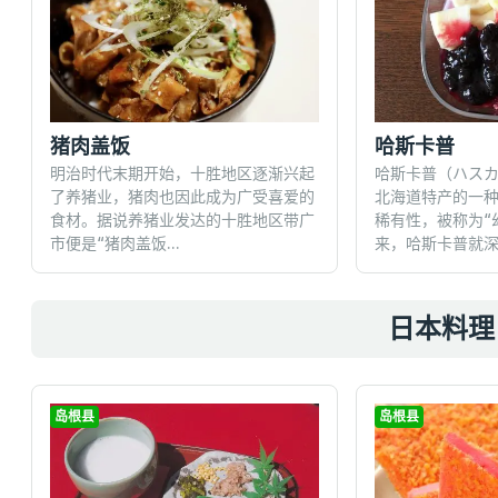
哈斯卡普
猪肉盖饭
哈斯卡普（ハスカッ
明治时代末期开始，十胜地区逐渐兴起
北海道特产的一
了养猪业，猪肉也因此成为广受喜爱的
稀有性，被称为“
食材。据说养猪业发达的十胜地区带广
来，哈斯卡普就深受
市便是“猪肉盖饭...
日本料理 
岛根县
岛根县