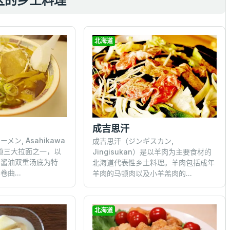
区的乡土料理
北海道
成吉思汗
ン, Asahikawa
成吉思汗（ジンギスカン,
海道三大拉面之一，以
Jingisukan）是以羊肉为主要食材的
的酱油双重汤底为特
北海道代表性乡土料理。羊肉包括成年
曲...
羊肉的马顿肉以及小羊羔肉的...
北海道