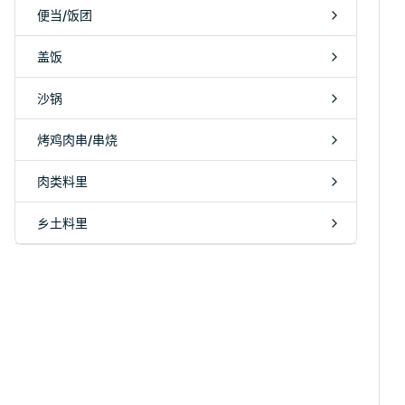
便当/饭团
盖饭
沙锅
烤鸡肉串/串烧
肉类料里
乡土料里