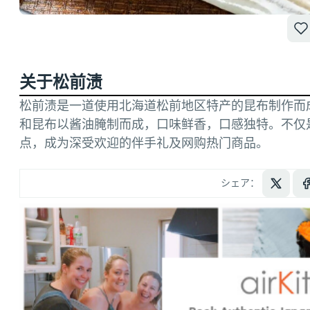
关于松前渍
松前渍是一道使用北海道松前地区特产的昆布制作而
和昆布以酱油腌制而成，口味鲜香，口感独特。不仅
点，成为深受欢迎的伴手礼及网购热门商品。
シェア：