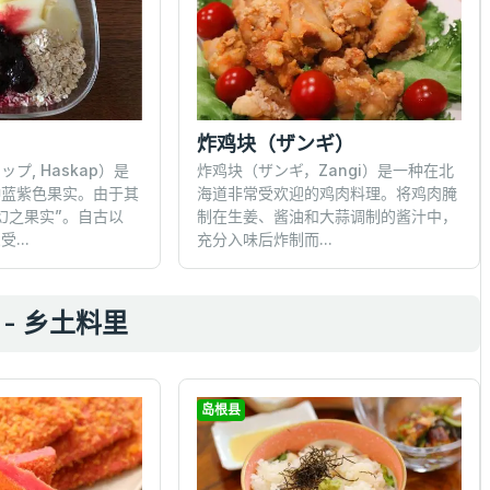
炸鸡块（ザンギ）
プ, Haskap）是
炸鸡块（ザンギ，Zangi）是一种在北
种蓝紫色果实。由于其
海道非常受欢迎的鸡肉料理。将鸡肉腌
幻之果实”。自古以
制在生姜、酱油和大蒜调制的酱汁中，
...
充分入味后炸制而...
- 乡土料里
岛根县