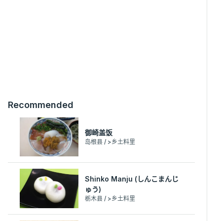
Recommended
御崎盖饭
岛根县 / >乡土料里
Shinko Manju (しんこまんじ
ゅう)
栃木县 / >乡土料里