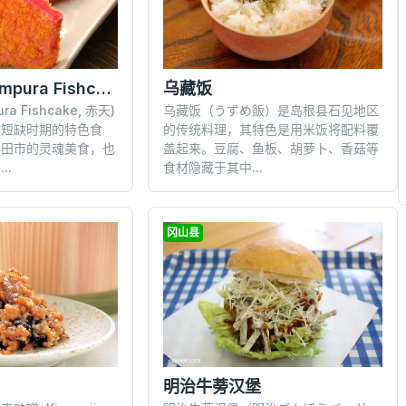
赤天 (Red Tempura Fishcake)
乌藏饭
ra Fishcake, 赤天)
乌藏饭（うずめ飯）是岛根县石见地区
物短缺时期的特色食
的传统料理，其特色是用米饭将配料覆
浜田市的灵魂美食，也
盖起来。豆腐、鱼板、胡萝卜、香菇等
..
食材隐藏于其中...
冈山县
明治牛蒡汉堡