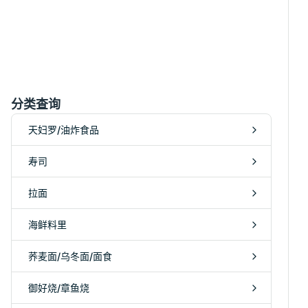
分类查询
天妇罗/油炸食品
寿司
拉面
海鲜料里
荞麦面/乌冬面/面食
御好烧/章鱼烧