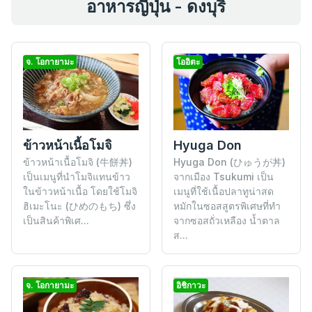
อาหารญี่ปุ่น - ดงบุริ
จ. โอกายามะ
โออิตะ
ข้าวหน้าเนื้อโมจิ
Hyuga Don
ข้าวหน้าเนื้อโมจิ (牛餅丼)
Hyuga Don (ひゅうが丼)
เป็นเมนูที่นำโมจิแทนข้าว
จากเมือง Tsukumi เป็น
ในข้าวหน้าเนื้อ โดยใช้โมจิ
เมนูที่ใช้เนื้อปลาทูน่าสด
ฮิเมะโนะ (ひめのもち) ซึ่ง
หมักในซอสสูตรพิเศษที่ทำ
เป็นสินค้าพิเศ...
จากซอสถั่วเหลือง น้ำตาล
ส...
จ. โอกายามะ
อิชิกาวะ