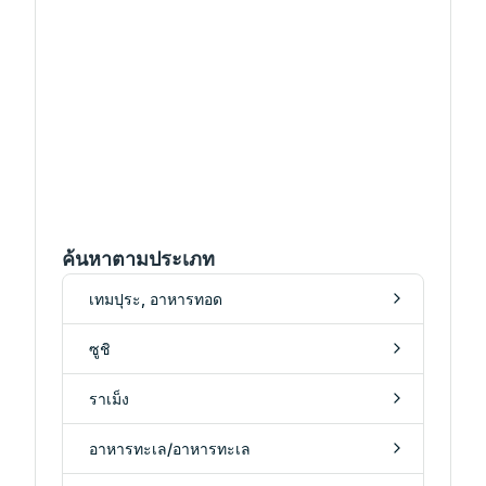
ค้นหาตามประเภท
เทมปุระ, อาหารทอด
ซูชิ
ราเม็ง
อาหารทะเล/อาหารทะเล