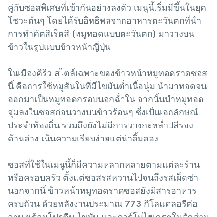
คู่กับซอสพิเศษที่เข้ากันอย่างลงตัว เมนูนี้เริ่มมีขึ้นในยุค
โชวะต้นๆ โดยได้รับอิทธิพลจากอาหารตะวันตกที่นำ
การทำคัตสึเร็ตสึ (หมูทอดแบบตะวันตก) มาวางบน
ข้าวในรูปแบบข้าวหน้าญี่ปุ่น
ในเมืองคิริว สไตล์เฉพาะของข้าวหน้าหมูทอดราดซอส
นี้ คือการใช้หมูสันในที่มีไขมันต่ำเนื้อนุ่ม นำมาทอดจน
ออกมาเป็นหมูทอดกรอบนอกฉ่ำใน จากนั้นนำหมูทอด
จุ่มลงในซอสก่อนวางบนข้าวร้อนๆ ซึ่งเป็นเอกลักษณ์
ประจำท้องถิ่น รวมถึงยังไม่มีการวางกะหล่ำปลีรอง
ด้านล่าง เน้นความเรียบง่ายแต่น่าลิ้มลอง
ซอสที่ใช้ในเมนูนี้ก็มีความหลากหลายตามแต่ละร้าน
หรือครอบครัว ตั้งแต่ซอสรสหวานไปจนถึงรสเผ็ดซ่า
นอกจากนี้ ข้าวหน้าหมูทอดราดซอสยังมีสารอาหาร
ครบถ้วน ด้วยพลังงานประมาณ 773 กิโลแคลอรีต่อ
จาน พร้อมโปรตีน ไขมัน และคาร์โบไฮเดรตในสัดส่วน