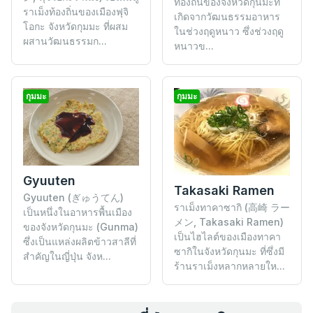
ท้องถิ่นของจังหวัดกุนมะที่
ราเม็งท้องถิ่นของเมืองฟุจิ
เกิดจากวัฒนธรรมอาหาร
โอกะ จังหวัดกุมมะ ที่ผสม
ในช่วงฤดูหนาว ซึ่งช่วงฤดู
ผสานวัฒนธรรมก...
หนาวข...
กุมมะ
กุมมะ
Gyuuten
Takasaki Ramen
Gyuuten (ぎゅうてん)
ราเม็งทาคาซากิ (高崎 ラー
เป็นหนึ่งในอาหารพื้นเมือง
メン, Takasaki Ramen)
ของจังหวัดกุนมะ (Gunma)
เป็นไฮไลต์ของเมืองทาคา
ซึ่งเป็นแหล่งผลิตข้าวสาลีที่
ซากิในจังหวัดกุนมะ ที่ซึ่งมี
สำคัญในญี่ปุ่น จังห...
ร้านราเม็งหลากหลายให...