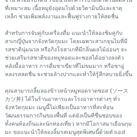
ที่เหมาะสม เนื้อหมูยังอุดมไปด้วยวิตามินบีและธาตุ
เหล็ก ช่วยเพิ่มพลังงานและฟื้นฟูร่างกายให้สดชื่น
สำหรับการจับคู่กับเครื่องดื่ม แนะนำให้ลองชิมคู่กับ
สาเกญี่ปุ่นจากจังหวัดกุมมะ โดยเฉพาะสาเกจุนไมที่มี
รสชาตินุ่มนวล หรือกิงโจสาเกที่มีกลิ่นผลไม้อ่อนๆ จะ
ช่วยเสริมรสชาติของหมูทอดและซอสได้อย่างลงตัว
หลังมื้ออาหาร การดื่มชาเขียวที่ไม่ขมมาก หรือชาอู่
หลงรสสดชื่น จะช่วยล้างปากและทำให้รู้สึกสบายยิ่งขึ้น
คุณสามารถลิ้มลองข้าวหน้าหมูทอดราดซอส (ソース
カツ丼) ได้ในร้านอาหารและโรงอาหารต่างๆ ทั่ว
จังหวัดกุมมะ เมนูนี้ไม่เพียงเป็นอาหารที่สะท้อน
วัฒนธรรมการกินของพื้นที่ แต่ยังเป็นที่ชื่นชอบของ
ทั้งคนท้องถิ่นและนักท่องเที่ยว หากมีโอกาสมาเยือนกุม
มะ ขอแนะนำให้ลองลิ้มรสเมนูสุดพิเศษนี้ด้วยตัวเอง!