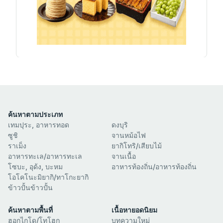
ค้นหาตามประเภท
เทมปุระ, อาหารทอด
ดงบุริ
ซูชิ
จานหม้อไฟ
ราเม็ง
ยากิโทริ/เสียบไม้
อาหารทะเล/อาหารทะเล
จานเนื้อ
โซบะ, อุด้ง, บะหม
อาหารท้องถิ่น/อาหารท้องถิ่น
โอโคโนะมิยากิ/ทาโกะยากิ
ข้าวปั้นข้าวปั้น
ค้นหาตามพื้นที่
เนื้อหายอดนิยม
ฮอกไกโด/โทโฮกุ
บทความใหม่