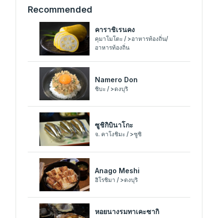
Recommended
คาราชิเรนคง
คุมาโมโตะ / >อาหารท้องถิ่น/
อาหารท้องถิ่น
Namero Don
ชิบะ / >ดงบุริ
ซูชิกิบินาโกะ
จ. คาโงชิมะ / >ซูชิ
Anago Meshi
ฮิโรชิมา / >ดงบุริ
หอยนางรมทาเคะซากิ