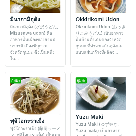
มินากามิอุด้ง
Okkirikomi Udon
มินากามิอุด้ง (水沢うどん,
Okkirikomi Udon (おっき
Mizusawa udon) คือ
りこみうどん) เป็นอาหาร
อาหารพื้นเมืองของย่านมิ
พื้นบ้านดั้งเดิมของจังหวัด
นากามิ เมืองชิบุกาวะ
กุนมะ ที่ทำจากเส้นอุด้งสด
จังหวัดกุนมะ ซึ่งเป็นหนึ่ง
แบบแผ่นกว้างที่ผลิตจ...
ใน...
กุมมะ
กุมมะ
Yuzu Maki
ฟุจิโอกะราเม็ง
Yuzu Maki (ゆず巻き,
ฟุจิโอกะราเม็ง (藤岡ラーメ
Yuzu maki) เป็นอาหาร
ン, ฟุจิโอกะราเม็ง) เป็นเมนู