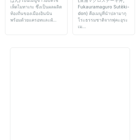
(深浦マグロステーキ丼,
はん) เป็นเมนูข้าวอบที่ใช้
Fukauramaguro Sutēki-
เห็ดไมทาเกะ ซึ่งเป็นผลผลิต
don) คือเมนูที่นำปลามากุ
ท้องถิ่นของเมืองอินนัน
โระธรรมชาติจากฟุคะอุระ
พร้อมด้วยแครอทและผั...
เม...