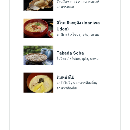
จังหวัดซากะ / >อาหารทะเล/
อาหารทะเล
อิโนะนิวะอุด้ง (Inaniwa
Udon)
อาคิตะ / >โซบะ, อุด้ง, บะหม
Takada Soba
โออิตะ / >โซบะ, อุด้ง, บะหม
ต้มหน่อไม้
อาโอโมริ / >อาหารท้องถิ่น/
อาหารท้องถิ่น