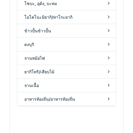
โซบะ, อุด้ง, บะหม
โอโคโนะมิยากิ/ทาโกะยากิ
ข้าวปั้นข้าวปั้น
ดงบุริ
จานหม้อไฟ
ยากิโทริ/เสียบไม้
จานเนื้อ
อาหารท้องถิ่น/อาหารท้องถิ่น