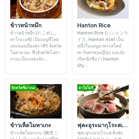
ข้าวหน้าหมึก
Hanton Rice
ข้าวหน้าหมึก (たこめし,
Hanton Rice (ハントンラ
ทาโกะเมชิ) เป็นเมนูที่โดด
イス, Hanton rice) เป็น
เด่นของเมืองคุราชิกิ จังหวัด
หนึ่งในเมนูอาหารสไตล์
โอคายามะ ซึ่งจังหวัดโอคา
ตะวันตกของญี่ปุ่น และยัง
ยามะเป็นแหล่งจับ...
เรียกอีกชื่อว่า Hanton
Sty...
จังหวัดชิมาเนะ
อาโอโมริ
ฟุคะอุระมากุโระสเต็กด้ง
ข้าวเห็ดไมทาเกะ
ฟุคะอุระมากุโระสเต็กด้ง
ข้าวเห็ดไมทาเกะ (舞茸ご