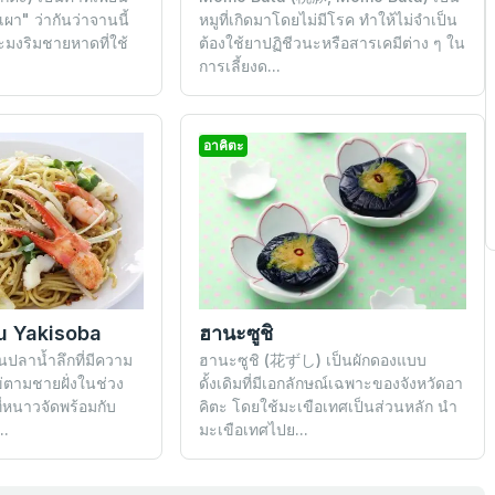
า" ว่ากันว่าจานนี้
หมูที่เกิดมาโดยไม่มีโรค ทำให้ไม่จำเป็น
ะมงริมชายหาดที่ใช้
ต้องใช้ยาปฏิชีวนะหรือสารเคมีต่าง ๆ ใน
การเลี้ยงด...
อาคิตะ
u Yakisoba
ฮานะซูชิ
ปลาน้ำลึกที่มีความ
ฮานะซูชิ (花ずし) เป็นผักดองแบบ
ข่ตามชายฝั่งในช่วง
ดั้งเดิมที่มีเอกลักษณ์เฉพาะของจังหวัดอา
่หนาวจัดพร้อมกับ
คิตะ โดยใช้มะเขือเทศเป็นส่วนหลัก นำ
..
มะเขือเทศไปย...