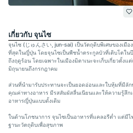
เกี่ยวกับ จุนไซ
จุนไซ (じゅんさい, jun-sai) เป็นวัตถุดิบพิเศษของเมืองมิต
ที่สุดในญี่ปุ่น โดยจุนไซเป็นพืชน้ำตระกูลบัวที่เติบโตใน
ถึงฤดูร้อน โดยเฉพาะในเมืองมิตาเนะจะเก็บเกี่ยวตั้งแ
มิถุนายนถึงกรกฎาคม
ส่วนที่นำมารับประทานจะเป็นยอดอ่อนและใบหุ้มที่มีลักษ
คุณค่าทางอาหาร มีรสสัมผัสลื่นเนียนและให้ความรู้สึกเ
อาหารญี่ปุ่นแบบดั้งเดิม
ในด้านโภชนาการ จุนไซเป็นอาหารที่แคลอรีต่ำ แต่มีไ
ฐานะวัตถุดิบเพื่อสุขภาพ