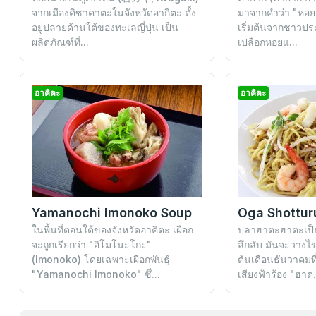
จากเมืองคิซาคาตะในจังหวัดอากิตะ ตั้ง
มาจากคำว่า "หอยเผ
อยู่ปลายด้านใต้ของทะเลญี่ปุ่น เป็น
เริ่มต้นจากชาวปร
ผลิตภัณฑ์ที่...
เปลือกหอยแ...
อาคิตะ
อาคิตะ
Yamanochi Imonoko Soup
Oga Shottur
ในพื้นที่ตอนใต้ของจังหวัดอาคิตะ เผือก
ปลาฮาตะฮาตะเป็น
จะถูกเรียกว่า "อิโมโนะโกะ"
ลึกลับ มันจะวางไ
(Imonoko) โดยเฉพาะเผือกพันธุ์
ต้นเดือนธันวาคมที
"Yamanochi Imonoko" ซึ่...
เสียงฟ้าร้อง "ฮาต.