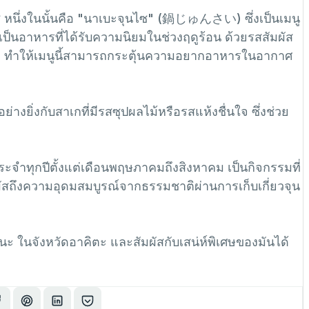
ไซ หนึ่งในนั้นคือ "นาเบะจุนไซ" (鍋じゅんさい) ซึ่งเป็นเมนู
 เป็นอาหารที่ได้รับความนิยมในช่วงฤดูร้อน ด้วยรสสัมผัส
ไก่ ทำให้เมนูนี้สามารถกระตุ้นความอยากอาหารในอากาศ
ย่างยิ่งกับสาเกที่มีรสซุปผลไม้หรือรสแห้งชื่นใจ ซึ่งช่วย
ระจำทุกปีตั้งแต่เดือนพฤษภาคมถึงสิงหาคม เป็นกิจกรรมที่
มผัสถึงความอุดมสมบูรณ์จากธรรมชาติผ่านการเก็บเกี่ยวจุน
เนะ ในจังหวัดอาคิตะ และสัมผัสกับเสน่ห์พิเศษของมันได้