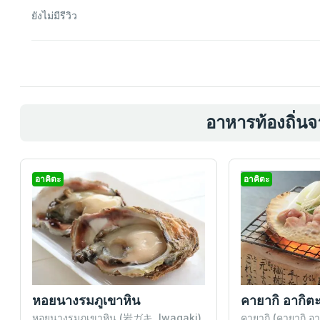
ยังไม่มีรีวิว
อาหารท้องถิ่นจ
อาคิตะ
อาคิตะ
หอยนางรมภูเขาหิน
คายากิ อากิต
หอยนางรมภูเขาหิน (岩ガキ, Iwagaki)
คายากิ (คายากิ อาก