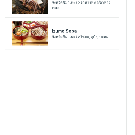
จังหวัดชิมาเนะ / >อาหารทะเล/อาหาร
ทะเล
Izumo Soba
จังหวัดชิมาเนะ / >โซบะ, อุด้ง, บะหม