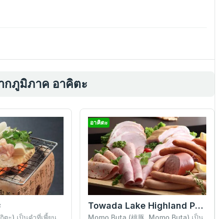
ากภูมิภาค อาคิตะ
อาคิตะ
ะ
Towada Lake Highland Pork “Momo Buta”
ิตะ) เป็นคำที่เพี้ยน
Momo Buta (桃豚, Momo Buta) เป็น