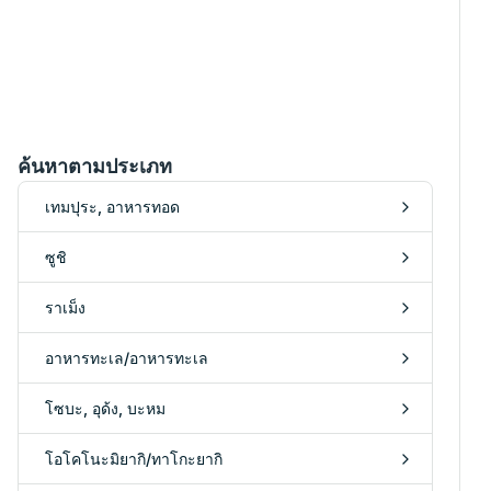
ค้นหาตามประเภท
เทมปุระ, อาหารทอด
ซูชิ
ราเม็ง
อาหารทะเล/อาหารทะเล
โซบะ, อุด้ง, บะหม
โอโคโนะมิยากิ/ทาโกะยากิ