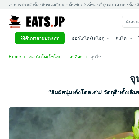
อาหารประจำท้องถิ่นของญี่ปุ่น - ค้นพบเสน่ห์ของญี่ปุ่นผ่านอาหารท้องถิ
ค้นหาตามประเภท
ฮอกไกโด/โทโฮกุ
คันโต
Home
ฮอกไกโด/โทโฮกุ
อาคิตะ
จุนไซ
จ
“สัมผัสนุ่มเด้งโดดเด่น! วัตถุดิบดั้งเ