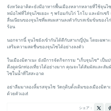
จังหวัดอาคิตะยังมีอาหารพื้นเมืองหลากหลายที่ใช้จุน
หม้อไฟที่ใส่จุนไซเยอะ ๆ พร้อมกับไก่ โกโบ และผักเซริ
ลื่นเนียนของจุนไซที่ผสมผสานลงตัวกับรสเข้มข้นของ
ร้อน
นอกจากนี้ จุนไซยังเข้ากันได้ดีกับสาเกญี่ปุ่น โดยเฉพาะอ
เสริมความสดชื่นของจุนไซได้อย่างลงตัว
ในเมืองมิตาเนะ ยังมีการจัดกิจกรรม "เก็บจุนไซ" เป็นป
ดึงดูดนักท่องเที่ยวได้อย่างมาก คุณจะได้สัมผัสและสั
ไซในน้ำที่ใสสะอาด
อย่าลืมมาลองลิ้มรสจุนไซ วัตถุดิบดั้งเดิมของเมืองมิตา
ด้วยตัวเอง!
シェア：