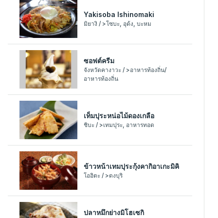
Yakisoba Ishinomaki
มิยางิ / >โซบะ, อุด้ง, บะหม
ซอฟต์ครีม
จังหวัดคางาวะ / >อาหารท้องถิ่น/
อาหารท้องถิ่น
เท็มปุระหน่อไม้ดองเกลือ
ชิบะ / >เทมปุระ, อาหารทอด
ข้าวหน้าเทมปุระกุ้งคากิอาเกะมิคิ
โออิตะ / >ดงบุริ
ปลาหมึกย่างมิโฮเซกิ