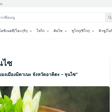
่น
โคชิเนตสึ/โฮะกุริกุ
โทไก
คันไซ
ชูโกกุ/ชิโกกุ
คิวชู/โอ
ุนไซ
ดิมของเมืองมิตาเนะ จังหวัดอาคิตะ – จุนไซ”