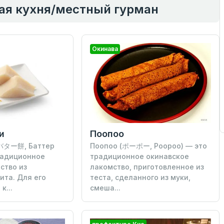
ная кухня/местный гурман
Окинава
и
Поопоо
(バター餅, Баттер
Поопоо (ポーポー, Poopoo) — это
радиционное
традиционное окинавское
ство из
лакомство, приготовленное из
ита. Для его
теста, сделанного из муки,
к...
смеша...