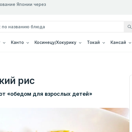
рование Японии через
у
Канто
Косинецу/Хокурику
Токай
Кансай
кий рис
ют «обедом для взрослых детей»