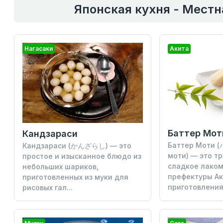
Японская кухня - Мест
Нагасаки
Акита
Баттер Мот
Кандзараси
Баттер Моти 
Кандзараси (かんざらし) — это
моти) — это т
простое и изысканное блюдо из
сладкое лаком
небольших шариков,
префектуры Ак
приготовленных из муки для
приготовления 
рисовых гал...