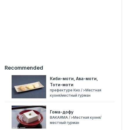
Recommended
Киби-моти, Ава-моти,
Тоти-моти
префектуре Кио / >Местная
кухня/местный гурман
Гома-дофу
ВАКАЯМА / >Местная кухня/
местный гурман