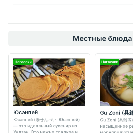
Местные блюда 
Нагасаки
Нагасаки
Юсэнпей
Gu Zoni (具
Юсэнпей (湯せんぺい, Юсэнпей)
Gu Zoni (具雑煮)
— это идеальный сувенир из
насыщенное р
Ундзэн. Это нежно сладкое и
морепродукта