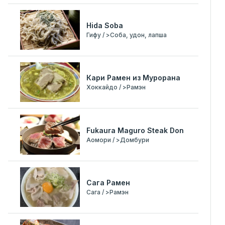
Hida Soba
Гифу / >Соба, удон, лапша
Кари Рамен из Мурорана
Хоккайдо / >Рамэн
Fukaura Maguro Steak Don
Аомори / >Домбури
Сага Рамен
Сага / >Рамэн