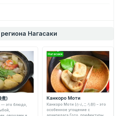
региона Нагасаки
Нагасаки
Канкоро Моти
雑煮)
Канкоро Моти (かんころ餅) – это
 — это блюдо,
особенное угощение с
ыбой,
архипелага Гото, префектуры
ми, овощами и