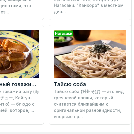
Нагасаки. "Канкоро" в местном
диентами, что
диа...
з...
Нагасаки
Навигационный говяжий рагу
Тайсю соба
 говяжий рагу (海
Тайсю соба (対州そば) — это вид
ー, Кайгун-
гречневой лапши, который
Ситю) — блюдо с
считается ближайшим к
ей, которое, ...
оригинальной разновидности,
впервые пр...