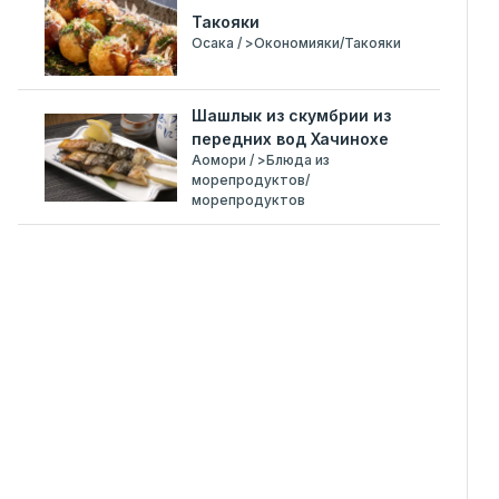
Такояки
Осака / >Окономияки/Такояки
Шашлык из скумбрии из
передних вод Хачинохе
Аомори / >Блюда из
морепродуктов/
морепродуктов