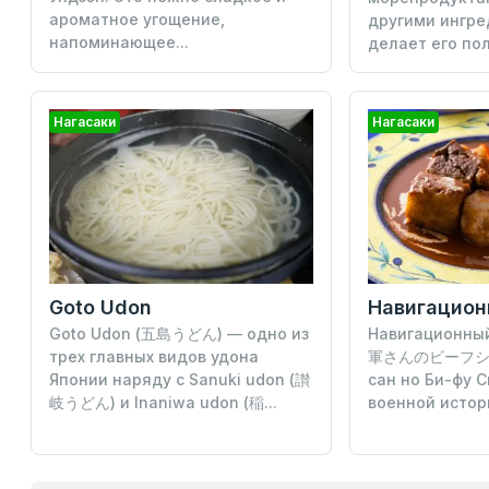
ароматное угощение,
другими ингре
напоминающее...
делает его поле
Нагасаки
Нагасаки
Goto Udon
Навигационный
Goto Udon (五島うどん) — одно из
軍さんのビーフシチュ
трех главных видов удона
сан но Би-фу 
Японии наряду с Sanuki udon (讃
военной истори
岐うどん) и Inaniwa udon (稲...