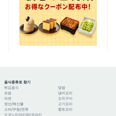
음식종류로 찾기
튀김음식
덮밥
초밥
냄비요리
라면
꼬치구이
생선/해산물
고기요리
소바/우동/면류
향토요리
오코노미야키/타코야키