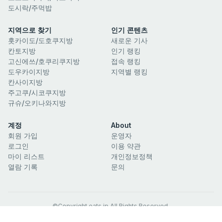
도시락/주먹밥
지역으로 찾기
인기 콘텐츠
홋카이도/도호쿠지방
새로운 기사
칸토지방
인기 랭킹
고신에쓰/호쿠리쿠지방
접속 랭킹
도우카이지방
지역별 랭킹
칸사이지방
주고쿠/시코쿠지방
규슈/오키나와지방
계정
About
회원 가입
운영자
로그인
이용 약관
마이 리스트
개인정보정책
열람 기록
문의
©Copyright eats.jp All Rights Reserved.
공식 SNS