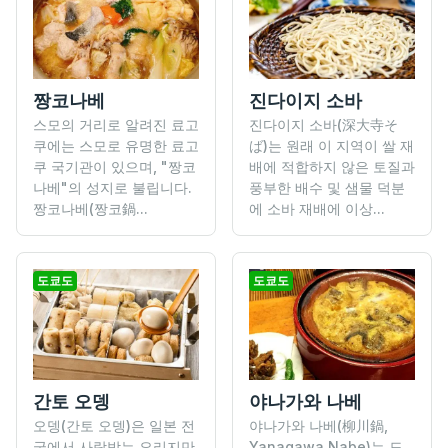
짱코나베
진다이지 소바
스모의 거리로 알려진 료고
진다이지 소바(深大寺そ
쿠에는 스모로 유명한 료고
ば)는 원래 이 지역이 쌀 재
쿠 국기관이 있으며, "짱코
배에 적합하지 않은 토질과
나베"의 성지로 불립니다.
풍부한 배수 및 샘물 덕분
짱코나베(짱코鍋...
에 소바 재배에 이상...
도쿄도
도쿄도
간토 오뎅
야나가와 나베
오뎅(간토 오뎅)은 일본 전
야나가와 나베(柳川鍋,
국에서 사랑받는 요리지만
Yanagawa Nabe)는 도