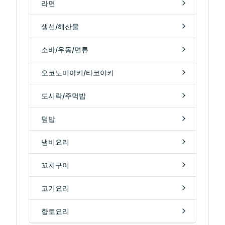
라면
생선/해산물
소바/우동/면류
오코노미야키/타코야키
도시락/주먹밥
덮밥
냄비요리
꼬치구이
고기요리
향토요리