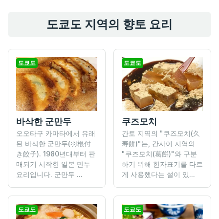
도쿄도 지역의 향토 요리
도쿄도
도쿄도
바삭한 군만두
쿠즈모치
오오타구 카마타에서 유래
간토 지역의 "쿠즈모치(久
된 바삭한 군만두(羽根付
寿餅)"는, 간사이 지역의
き餃子). 1980년대부터 판
"쿠즈모치(葛餅)"와 구분
매되기 시작한 일본 만두
하기 위해 한자표기를 다르
요리입니다. 군만두 ...
게 사용했다는 설이 있...
도쿄도
도쿄도