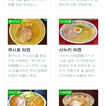
레를 얹은 요리입니...
육수에 각종 야채와 해...
홋카이도
카가와현
쿠시로 라면
사누키 라면
홋카이도 쿠시로시를 중심
사누키 라면(讃岐ラーメ
으로 사랑받는 "쿠시로 라
ン)은 일본 가가와현에서
면(釧路ラーメン)"은, 가늘
탄생한 지역 라면으로, 사
고 꼬불거리는 면과 담백한
누키 우동으로 잘 알려진
간장맛 국물이 특징...
가가와에서 새롭게 자리 ...
미야기현
이와테현