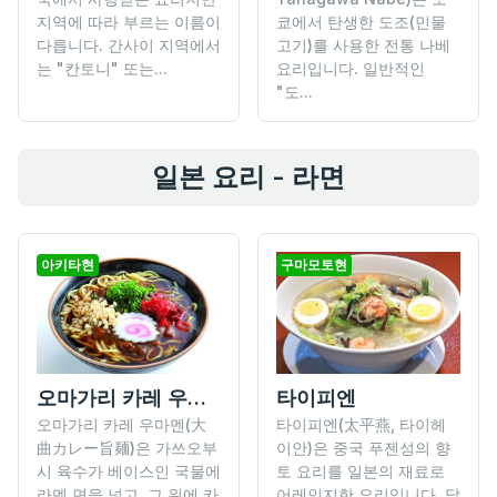
지역에 따라 부르는 이름이
쿄에서 탄생한 도조(민물
다릅니다. 간사이 지역에서
고기)를 사용한 전통 나베
는 "칸토니" 또는...
요리입니다. 일반적인
"도...
일본 요리 - 라면
아키타현
구마모토현
오마가리 카레 우마멘
타이피엔
오마가리 카레 우마멘(大
타이피엔(太平燕, 타이헤
曲カレー旨麺)은 가쓰오부
이안)은 중국 푸젠성의 향
시 육수가 베이스인 국물에
토 요리를 일본의 재료로
라멘 면을 넣고, 그 위에 카
어레인지한 요리입니다. 닭