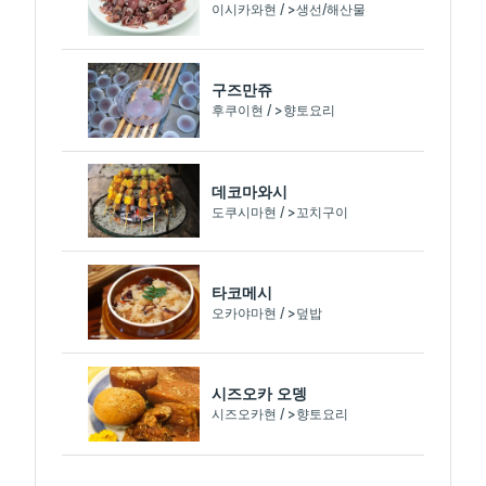
이시카와현 / >생선/해산물
구즈만쥬
후쿠이현 / >향토요리
데코마와시
도쿠시마현 / >꼬치구이
타코메시
오카야마현 / >덮밥
시즈오카 오뎅
시즈오카현 / >향토요리