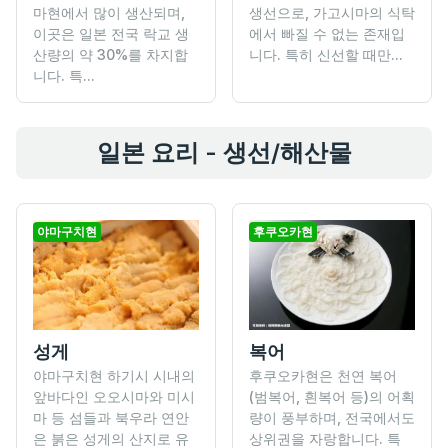
마현에서 많이 생산되며,
생선으로, 가고시마의 식탁
이곳은 일본 전국 락교 생
에서 빠질 수 없는 존재입
산량의 약 30%를 차지합
니다. 특히 신선할 때만...
니다. 특...
일본 요리 - 생선/해산물
야마구치현
후쿠오카현
성게
복어
야마구치현 하기시 시내의
후쿠오카현은 천연 복어
앞바다인 오오시마와 미시
(범복어, 흰복어 등)의 어획
마 등 섬들과 북우라 연안
량이 풍부하며, 전국에서도
은 붉은 성게의 산지로 유
상위권을 자랑합니다. 특