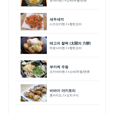
토야마현 / >소바/우동/면류
새우새끼
시즈오카현 / >향토요리
태고의 찰떡 (太閤의 力餅)
히로시마현 / >향토요리
부카케 우동
오카야마현 / >소바/우동/면류
비바이 야키토리
홋카이도 / >꼬치구이