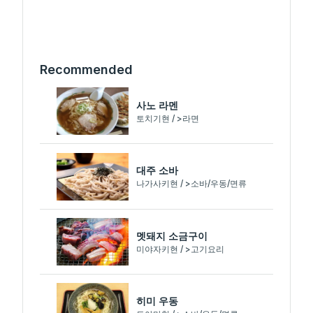
Recommended
사노 라멘
토치기현 / >라면
대주 소바
나가사키현 / >소바/우동/면류
멧돼지 소금구이
미야자키현 / >고기요리
히미 우동