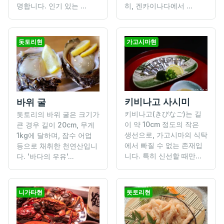
명합니다. 인기 있는 ...
히, 겐카이나다에서 ...
돗토리현
가고시마현
키비나고 사시미
바위 굴
키비나고(きびなご)는 길
돗토리의 바위 굴은 크기가
이 약 10cm 정도의 작은
큰 경우 길이 20cm, 무게
생선으로, 가고시마의 식탁
1kg에 달하며, 잠수 어업
에서 빠질 수 없는 존재입
등으로 채취한 천연산입니
니다. 특히 신선할 때만...
다. '바다의 우유'...
니가타현
돗토리현