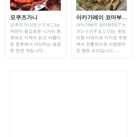
모쿠즈가니
아카가레이 코마부리
모쿠즈가니(モクズガニ)는
아카가레이 코마부리(アカ
자연이 풍요로운 니가타 현
ガレイの子まぶり)는 돗토
츄에츠 지역의 맑고 아름다
리현 이와미초 아지로 주변
운 청류에서 서식하는 생생
에서 전통적으로 사랑받아
한 천연 게입니다...
온 향토 요리입니다. ...