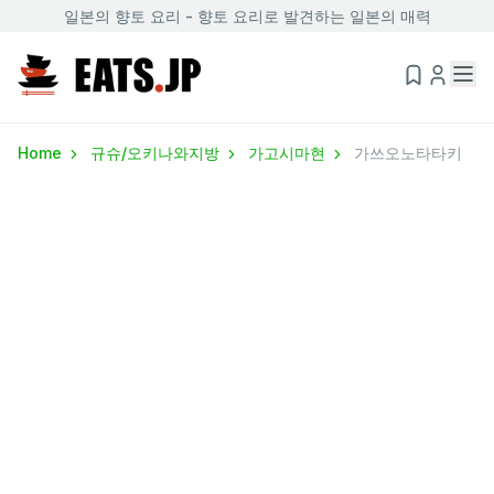
일본의 향토 요리 - 향토 요리로 발견하는 일본의 매력
Home
규슈/오키나와지방
가고시마현
가쓰오노타타키