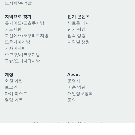
도시락/주먹밥
지역으로 찾기
인기 콘텐츠
홋카이도/도호쿠지방
새로운 기사
칸토지방
인기 랭킹
고신에쓰/호쿠리쿠지방
접속 랭킹
도우카이지방
지역별 랭킹
칸사이지방
주고쿠/시코쿠지방
규슈/오키나와지방
계정
About
회원 가입
운영자
로그인
이용 약관
마이 리스트
개인정보정책
열람 기록
문의
©Copyright eats.jp All Rights Reserved.
공식 SNS