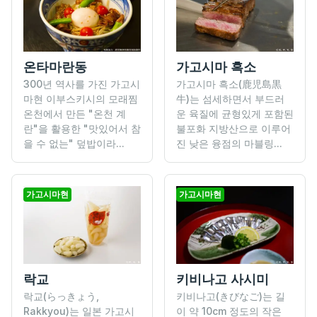
온타마란동
가고시마 흑소
300년 역사를 가진 가고시
가고시마 흑소(鹿児島黒
마현 이부스키시의 모래찜
牛)는 섬세하면서 부드러
온천에서 만든 "온천 계
운 육질에 균형있게 포함된
란"을 활용한 "맛있어서 참
불포화 지방산으로 이루어
을 수 없는" 덮밥이라...
진 낮은 융점의 마블링...
가고시마현
가고시마현
락교
키비나고 사시미
락교(らっきょう,
키비나고(きびなご)는 길
Rakkyou)는 일본 가고시
이 약 10cm 정도의 작은