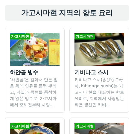
가고시마현 지역의 향토 요리
가고시마현
가고시마현
하얀곰 빙수
키비나고 스시
'하얀곰'은 갈아서 만든 얼
키비나고 스시(きびなご寿
음 위에 연유를 듬뿍 뿌리
司, Kibinago sushi)는 가
고, 과일과 콩류를 풍성하
고시마 현을 대표하는 향토
게 얹은 빙수로, 가고시마
요리로, 지역에서 사랑받는
에서 오래전부터 사랑...
작은 생선인 키비...
가고시마현
가고시마현