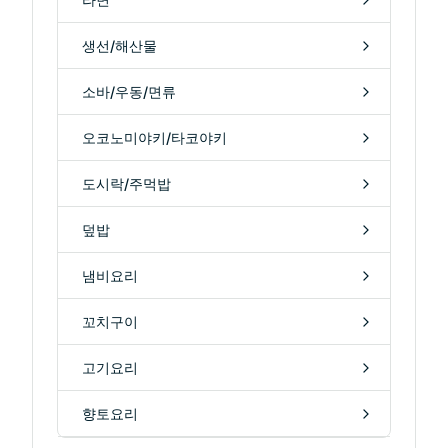
생선/해산물
소바/우동/면류
오코노미야키/타코야키
도시락/주먹밥
덮밥
냄비요리
꼬치구이
고기요리
향토요리