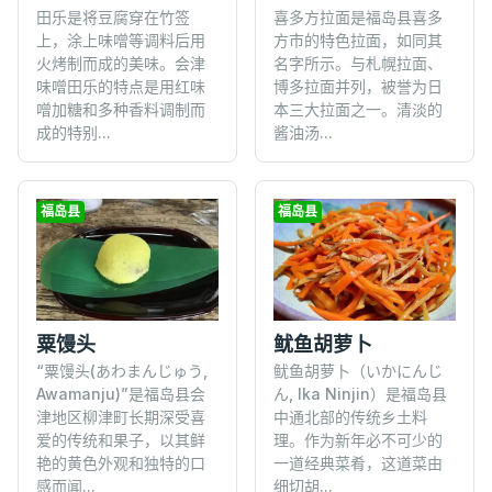
喜多方拉面是福岛县喜多
田乐是将豆腐穿在竹签
方市的特色拉面，如同其
上，涂上味噌等调料后用
名字所示。与札幌拉面、
火烤制而成的美味。会津
博多拉面并列，被誉为日
味噌田乐的特点是用红味
本三大拉面之一。清淡的
噌加糖和多种香料调制而
酱油汤...
成的特别...
福岛县
福岛县
粟馒头
鱿鱼胡萝卜
“粟馒头(あわまんじゅう,
鱿鱼胡萝卜（いかにんじ
Awamanju)”是福岛县会
ん, Ika Ninjin）是福岛县
津地区柳津町长期深受喜
中通北部的传统乡土料
爱的传统和果子，以其鲜
理。作为新年必不可少的
艳的黄色外观和独特的口
一道经典菜肴，这道菜由
感而闻...
细切胡...