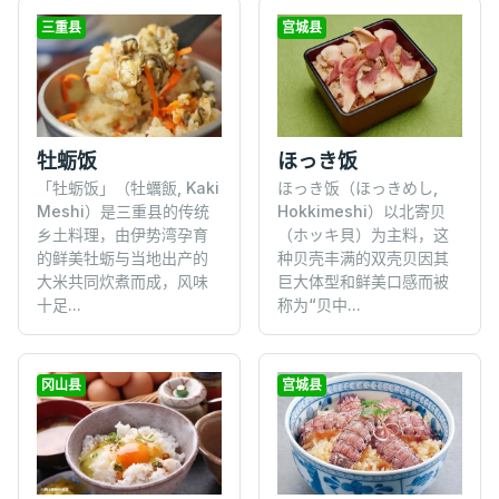
三重县
宫城县
牡蛎饭
ほっき饭
「牡蛎饭」（牡蠣飯, Kaki
ほっき饭（ほっきめし,
Meshi）是三重县的传统
Hokkimeshi）以北寄贝
乡土料理，由伊势湾孕育
（ホッキ貝）为主料，这
的鲜美牡蛎与当地出产的
种贝壳丰满的双壳贝因其
大米共同炊煮而成，风味
巨大体型和鲜美口感而被
十足...
称为“贝中...
冈山县
宫城县