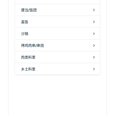
便当/饭团
盖饭
沙锅
烤鸡肉串/串烧
肉类料里
乡土料里