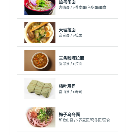
鱼乌冬面
宫崎县 / >荞麦面/乌冬面/面食
天理拉面
奈良县 / >拉面
三条咖喱拉面
新泻县 / >拉面
柿叶寿司
富山县 / >寿司
梅子乌冬面
和歌山县 / >荞麦面/乌冬面/面食