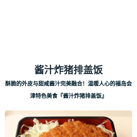
酱汁炸猪排盖饭
酥脆的外皮与甜咸酱汁完美融合！温暖人心的福岛会
津特色美食『酱汁炸猪排盖饭』