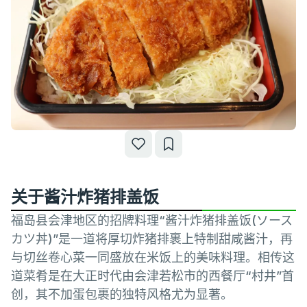
关于酱汁炸猪排盖饭
福岛县会津地区的招牌料理“酱汁炸猪排盖饭(ソース
カツ丼)”是一道将厚切炸猪排裹上特制甜咸酱汁，再
与切丝卷心菜一同盛放在米饭上的美味料理。相传这
道菜肴是在大正时代由会津若松市的西餐厅“村井”首
创，其不加蛋包裹的独特风格尤为显著。