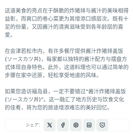
这道美食的亮点在于酥脆的炸猪排与酱汁的美味相得
益彰，而爽口的卷心菜更为其增添口感层次。既有十
足的份量，又因酱汁的清爽滋味受到各年龄层的喜
爱。
在会津若松市内，有许多餐厅提供酱汁炸猪排盖饭
(ソースカツ丼)，每家都以独特的酱汁配方与摆盘方
式体现自身特色。此外，这道料理也可以通过简单的
步骤在家中还原，轻松享受地道的风味。
如果您造访福岛县，一定不要错过“酱汁炸猪排盖饭
(ソースカツ丼)”。这一融汇了地方历史与饮食文化
的佳肴，将为您的旅途增添难忘的美好回忆。
シェア：