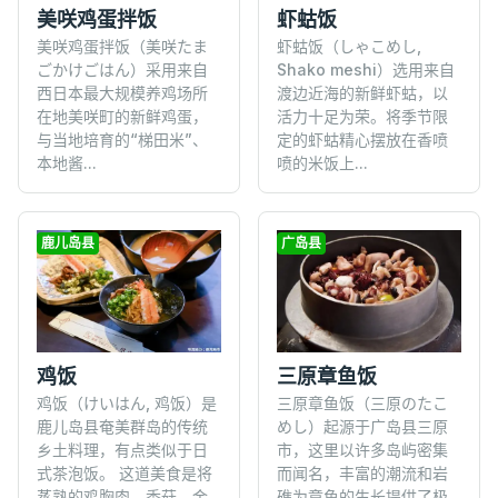
美咲鸡蛋拌饭
虾蛄饭
美咲鸡蛋拌饭（美咲たま
虾蛄饭（しゃこめし,
ごかけごはん）采用来自
Shako meshi）选用来自
西日本最大规模养鸡场所
渡边近海的新鲜虾蛄，以
在地美咲町的新鲜鸡蛋，
活力十足为荣。将季节限
与当地培育的“梯田米”、
定的虾蛄精心摆放在香喷
本地酱...
喷的米饭上...
鹿儿岛县
广岛县
鸡饭
三原章鱼饭
鸡饭（けいはん, 鸡饭）是
三原章鱼饭（三原のたこ
鹿儿岛县奄美群岛的传统
めし）起源于广岛县三原
乡土料理，有点类似于日
市，这里以许多岛屿密集
式茶泡饭。 这道美食是将
而闻名，丰富的潮流和岩
蒸熟的鸡胸肉、香菇、金
礁为章鱼的生长提供了极