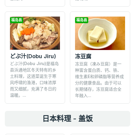
福岛县
福岛县
どぶ汁(Dobu Jiru)
冻豆腐
どぶ汁(Dobu Jiru)是福岛
冻豆腐（凍み豆腐）是一
县浜通地区冬天特有的乡
种富含蛋白质、钙、铁、
土料理，这道菜诞生于寒
维生素E和卵磷脂等营养成
风呼啸的渔港，口味浓厚
分的健康食品。由于可以
而又细腻，充满了冬日的
长期储存，冻豆腐适合全
温暖。...
年融入...
日本料理 - 盖饭