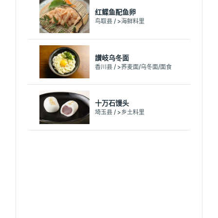
红鲽鱼配鱼卵
鸟取县 / >海鲜料里
讃岐乌冬面
香川县 / >荞麦面/乌冬面/面食
十万石馒头
埼玉县 / >乡土料里