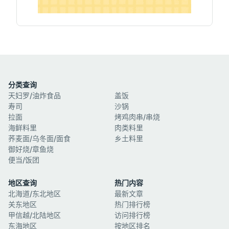
分类查询
天妇罗/油炸食品
盖饭
寿司
沙锅
拉面
烤鸡肉串/串烧
海鲜料里
肉类料里
荞麦面/乌冬面/面食
乡土料里
御好烧/章鱼烧
便当/饭团
地区查询
热门内容
北海道/东北地区
最新文章
关东地区
热门排行榜
甲信越/北陆地区
访问排行榜
东海地区
按地区排名