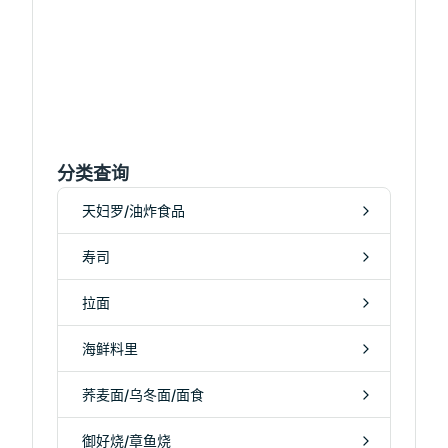
分类查询
天妇罗/油炸食品
寿司
拉面
海鲜料里
荞麦面/乌冬面/面食
御好烧/章鱼烧