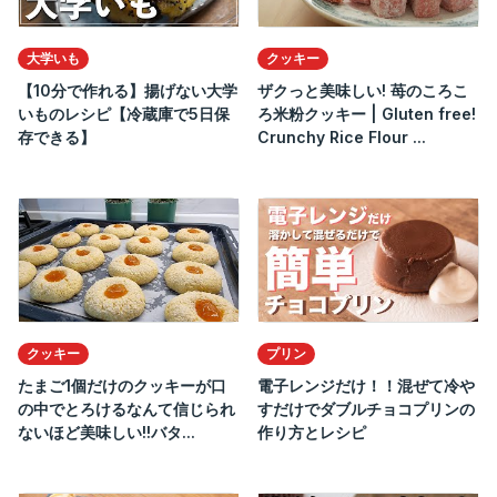
大学いも
クッキー
【10分で作れる】揚げない大学
ザクっと美味しい! 苺のころこ
いものレシピ【冷蔵庫で5日保
ろ米粉クッキー | Gluten free!
存できる】
Crunchy Rice Flour ...
クッキー
プリン
たまご1個だけのクッキーが口
電子レンジだけ！！混ぜて冷や
の中でとろけるなんて信じられ
すだけでダブルチョコプリンの
ないほど美味しい!!バタ...
作り方とレシピ