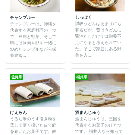
しっぽく
チャンプルー
讃岐うどんはあまりにも
チャンプルーは、沖縄を
有名だが、昔はうどんに
代表する家庭料理の一つ
醤油だしだけでは栄養不
で、豆腐と野菜、そして
足になると考えられてい
時には豚肉や卵を一緒に
た。そこで家庭にある野
炒めたシンプルながら栄
菜を入...
養豊富...
佐賀県
福井県
けえらん
酒まんじゅう
うるち米のうす引き粉を
酒まんじゅうは、三国を
蒸して薄く搗いた皮で餡
代表するお菓子のひとつ
を巻いたお菓子です。餡
です。 福井人なら知って