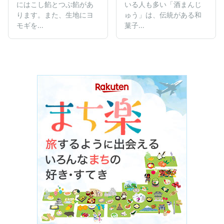
にはこし餡とつぶ餡があ
いる人も多い「酒まんじ
ります。また、生地にヨ
ゅう」は、伝統がある和
モギを...
菓子...