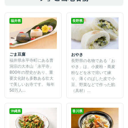
福井県
長野県
ごま豆腐
おやき
福井県永平寺町にある曹
長野県の名物である「お
洞宗の大本山「永平寺」
やき」は、小麦粉・蕎麦
800年の歴史があり、重
粉などを水で溶いて練
要文化財も多数ある壮大
り、薄くのばした皮で小
で美しいお寺です。 毎年
豆、野菜などで作った餡
50万人...
（具材）...
沖縄県
香川県