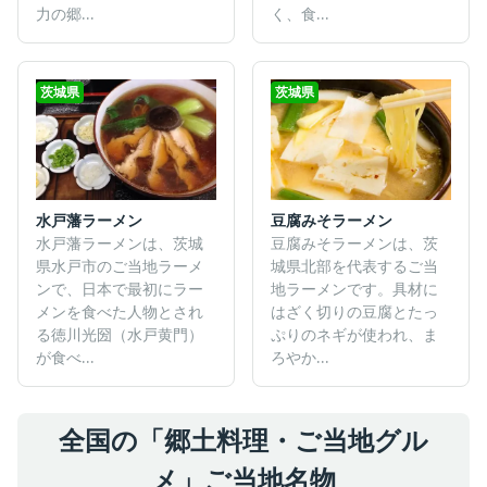
力の郷...
く、食...
茨城県
茨城県
水戸藩ラーメン
豆腐みそラーメン
水戸藩ラーメンは、茨城
豆腐みそラーメンは、茨
県水戸市のご当地ラーメ
城県北部を代表するご当
ンで、日本で最初にラー
地ラーメンです。具材に
メンを食べた人物とされ
はざく切りの豆腐とたっ
る徳川光圀（水戸黄門）
ぷりのネギが使われ、ま
が食べ...
ろやか...
全国の「郷土料理・ご当地グル
メ」ご当地名物