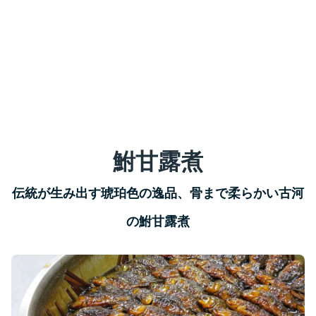
鮒甘露煮
伝統が生み出す琥珀色の逸品、骨まで柔らかい古河
の鮒甘露煮