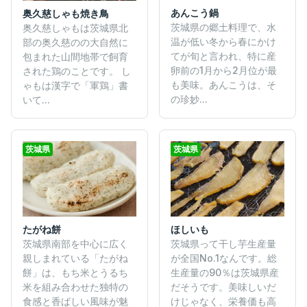
あんこう鍋
奥久慈しゃも焼き鳥
茨城県の郷土料理で、水
奥久慈しゃもは茨城県北
温が低い冬から春にかけ
部の奥久慈のの大自然に
てが旬と言われ、特に産
包まれた山間地帯で飼育
卵前の1月から2月位が最
された鶏のことです。 し
も美味。あんこうは、そ
ゃもは漢字で「軍鶏」書
の珍妙...
いて...
茨城県
茨城県
たがね餅
ほしいも
茨城県南部を中心に広く
茨城県って干し芋生産量
親しまれている「たがね
が全国No.1なんです。総
餅」は、もち米とうるち
生産量の90％は茨城県産
米を組み合わせた独特の
だそうです。美味しいだ
食感と香ばしい風味が魅
けじゃなく、栄養価も高