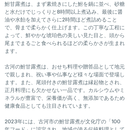
鮒甘露煮は、まず素焼きにした鮒を鍋に並べ、砂糖
と水だけでじっくりと8時間以上煮込み、最後に醤
油や水飴を加えてさらに2時間ほど煮詰めること
で、骨まで柔らかく仕上げます。この丁寧な工程に
よって、鮮やかな琥珀色の美しい見た目と、頭から
尾までまるごと食べられるほどの柔らかさが生まれ
ます。
古河の鮒甘露煮は、おせち料理や贈答品として地元
で親しまれ、祝い事や仏事など様々な場面で登場し
ます。また、尾頭付きの鮒甘露煮は縁起物とされ、
正月料理にも欠かせない一品です。カルシウムやミ
ネラルが豊富で、栄養価が高く、無添加であるため
健康食品としても注目されています。
2023年には、古河市の鮒甘露煮が文化庁の「100
年フード」に認定され、地域の誇る伝統料理として