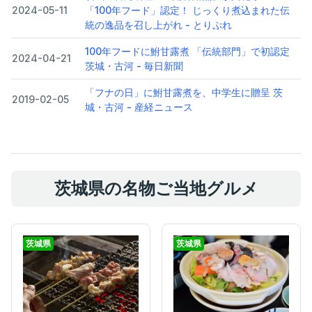
2024-05-11
「100年フード」認定！ じっくり煮込まれた伝
統の逸品を召し上がれ - とりぷれ
100年フードに鮒甘露煮 「伝統部門」で初認定
2024-04-21
茨城・古河 - 毎日新聞
「フナの日」に鮒甘露煮を、中学生に贈呈 茨
2019-02-05
城・古河 - 産経ニュース
茨城県の名物ご当地グルメ
茨城県
茨城県