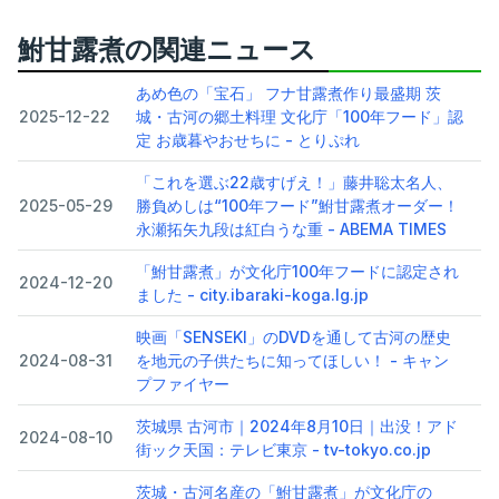
鮒甘露煮の関連ニュース
あめ色の「宝石」 フナ甘露煮作り最盛期 茨
2025-12-22
城・古河の郷土料理 文化庁「100年フード」認
定 お歳暮やおせちに - とりぷれ
「これを選ぶ22歳すげえ！」藤井聡太名人、
2025-05-29
勝負めしは“100年フード”鮒甘露煮オーダー！
永瀬拓矢九段は紅白うな重 - ABEMA TIMES
「鮒甘露煮」が文化庁100年フードに認定され
2024-12-20
ました - city.ibaraki-koga.lg.jp
映画「SENSEKI」のDVDを通して古河の歴史
2024-08-31
を地元の子供たちに知ってほしい！ - キャン
プファイヤー
茨城県 古河市｜2024年8月10日｜出没！アド
2024-08-10
街ック天国：テレビ東京 - tv-tokyo.co.jp
茨城・古河名産の「鮒甘露煮」が文化庁の