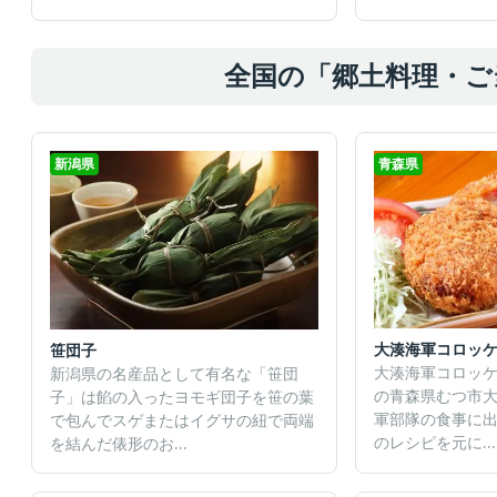
全国の「郷土料理・ご
新潟県
青森県
大湊海軍コロッ
笹団子
大湊海軍コロッ
新潟県の名産品として有名な「笹団
の青森県むつ市
子」は餡の入ったヨモギ団子を笹の葉
軍部隊の食事に
で包んでスゲまたはイグサの紐で両端
のレシピを元に...
を結んだ俵形のお...