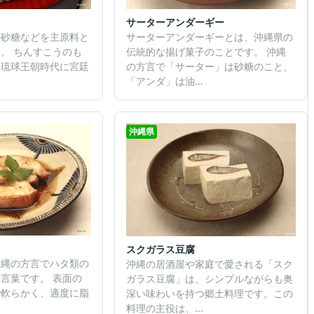
サーターアンダーギー
、砂糖などを主原料と
サーターアンダーギーとは、沖縄県の
。 ちんすこうのも
伝統的な揚げ菓子のことです。 沖縄
、琉球王朝時代に宮廷
の方言で「サーター」は砂糖のこと、
「アンダ」は油...
沖縄県
スクガラス豆腐
沖縄の方言でハタ類の
沖縄の居酒屋や家庭で愛される「スク
言葉です。 表面の
ガラス豆腐」は、シンプルながらも奥
で軟らかく、適度に脂
深い味わいを持つ郷土料理です。この
料理の主役は、...