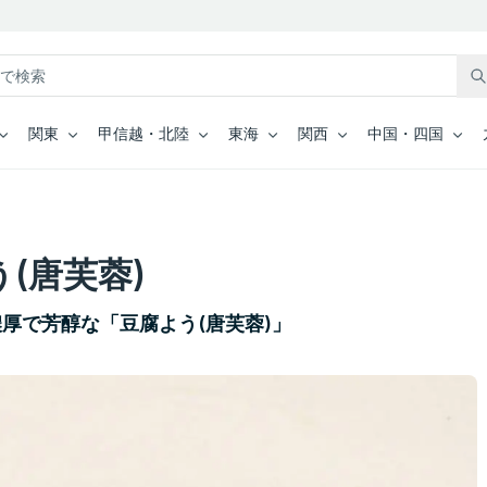
関東
甲信越・北陸
東海
関西
中国・四国
(唐芙蓉)
厚で芳醇な「豆腐よう(唐芙蓉)」