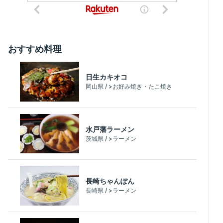
おすすめ料理
日生カキオコ
岡山県 / >お好み焼き・たこ焼き
水戸藩ラーメン
茨城県 / >ラーメン
長崎ちゃんぽん
長崎県 / >ラーメン