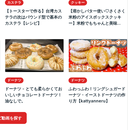
カステラ
クッキー
【トースターで作る】台湾カス
【溶かしバター使い♡さくさく
テラの次はパウンド型で基本の
米粉のアイスボックスクッキ
カステラ【レシピ】
ー】米粉でもちゃんと美味...
ドーナツ
ドーナツ
ドーナツ - とても柔らかくてお
ふわっふわ！リングシュガード
いしいチョコレートドーナツ！
ーナツ・イーストドーナツの作
油なしで。
り方【kattyanneru】
ピ動画を探す