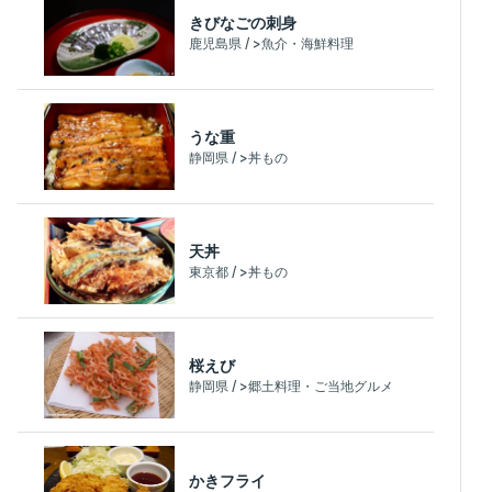
きびなごの刺身
鹿児島県 / >魚介・海鮮料理
うな重
静岡県 / >丼もの
天丼
東京都 / >丼もの
桜えび
静岡県 / >郷土料理・ご当地グルメ
かきフライ