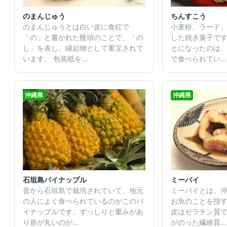
のまんじゅう
ちんすこう
のまんじゅうとは白い皮に食紅で
小麦粉、ラード
「の」と書かれた饅頭のことで、「の
した焼き菓子です
し」を表し、縁起物として重宝されて
とになったのは
います。 包装紙を...
で食べられてい...
沖縄県
沖縄県
石垣島パイナップル
ミーバイ
昔から石垣島で栽培されていて、地元
ミーバイとは、
の人によく食べられているのがこのパ
お魚のことを指す
イナップルです。ずっしりと重みがあ
皮はゼラチン質
り形が丸いのが...
がのった繊維質...