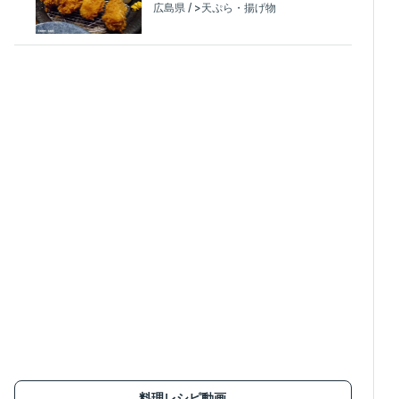
広島県 / >天ぷら・揚げ物
料理レシピ動画