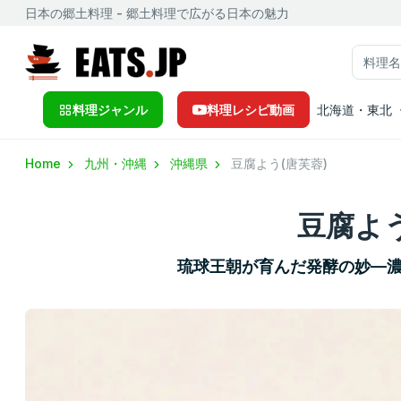
日本の郷土料理 - 郷土料理で広がる日本の魅力
料理ジャンル
料理レシピ動画
北海道・東北
Home
九州・沖縄
沖縄県
豆腐よう(唐芙蓉)
豆腐よう
琉球王朝が育んだ発酵の妙—濃