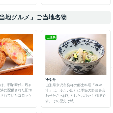
当地グルメ」ご当地名物
山形県
ケ
冷や汁
ケは、明治時代に現在
山形県米沢市発祥の郷土料理「冷や
大湊に配備された旧海
汁」は、冷たい出汁に季節の野菜を合
出されていたコロッケ
わせたさっぱりとしたおひたし料理で
す。その歴史は戦...