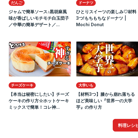
だんご
ドーナツ
ジャムで簡単ソース♪黒胡麻風
ひとりスイーツの楽しみ♡材料
味が香ばしいモチモチ白玉団子
3つ!もちもちなドーナツ |
／中華の簡単デザート／...
Mochi Donut
チーズケーキ
大学いも
【本当は秘密にしたい】チーズ
【材料3つ】膝から崩れ落ちる
ケーキの作り方☆ホットケーキ
ほど美味しい『世界一の大学
ミックスで簡単！コレ神...
芋』の作り方
料理レシ