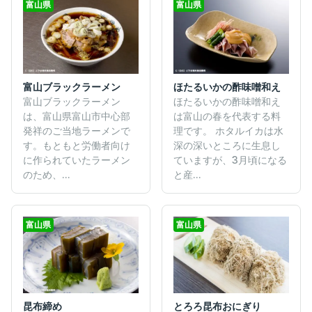
富山県
富山県
富山ブラックラーメン
ほたるいかの酢味噌和え
富山ブラックラーメン
ほたるいかの酢味噌和え
は、富山県富山市中心部
は富山の春を代表する料
発祥のご当地ラーメンで
理です。 ホタルイカは水
す。もともと労働者向け
深の深いところに生息し
に作られていたラーメン
ていますが、3月頃になる
のため、...
と産...
富山県
富山県
昆布締め
とろろ昆布おにぎり