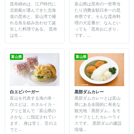
昆布締めは、江戸時代に
富山県は昆布の一世帯当
北前船が運んできた北海
たり消費金額日本一の昆
道の昆布と、富山湾で捕
布県です。そんな昆布料
れる魚を組み合わせて誕
理の大定番が、なんとい
生した料理である。 昆布
っても「昆布おにぎり」
は生...
です。...
富山県
富山県
白エビバーガー
黒部ダムカレー
富山を代表する海の幸・
黒部ダムカレーとは富山
白エビは、ホタルイカ・
県にある全国的に有名な
ブリと並んで「富山県の
観光地「黒部ダム」をモ
さかな」に指定されてい
チーフとしたカレーライ
ます。 身は甘く、舌の上
スです。 黒部ダムの建設
でと...
現場...