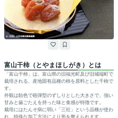
富山干柿（とやまほしがき）とは
「富山干柿」は、富山県の旧福光町及び旧城端町で
栽培される、産地固有品種の柿を原料とした干柿で
す。
外観は飴色で砲弾型のずしりとした大きさで、強い
甘みと歯ごたえを持った味と食感が特徴です。
栽培にはたんそ病に弱い「三社」という品種が使わ
れ、特殊な加工方法により形を整えられます。