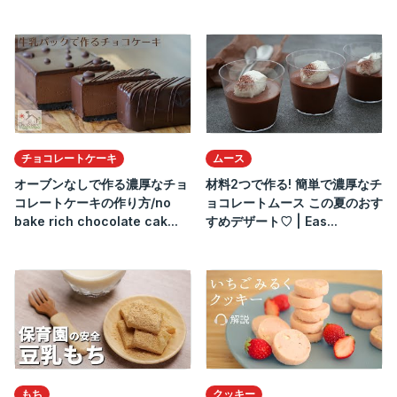
チョコレートケーキ
ムース
オーブンなしで作る濃厚なチョ
材料2つで作る! 簡単で濃厚なチ
コレートケーキの作り方/no
ョコレートムース この夏のおす
bake rich chocolate cak...
すめデザート♡ | Eas...
もち
クッキー