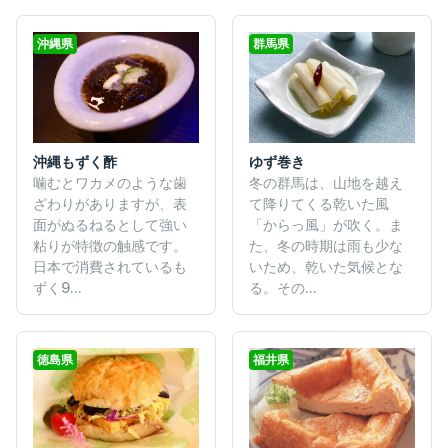
沖縄県
群馬県
沖縄もずく酢
ゆず巻き
噛むとワカメのような歯
冬の群馬は、山地を越え
ざわりがありますが、表
て降りてくる乾いた風
面がぬるねるとして強い
「からっ風」が吹く。ま
粘りが特徴の触感です。
た、冬の時期は雨も少な
日本で消費されているも
いため、乾いた気候とな
ずく9...
る。その...
徳島県
福井県