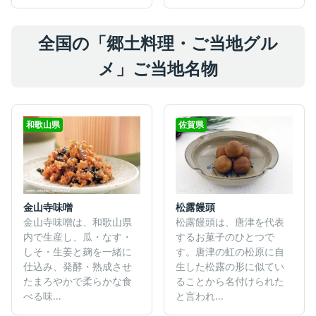
全国の「郷土料理・ご当地グル
メ」ご当地名物
和歌山県
佐賀県
金山寺味噌
松露饅頭
金山寺味噌は、和歌山県
松露饅頭は、唐津を代表
内で生産し、瓜・なす・
するお菓子のひとつで
しそ・生姜と麹を一緒に
す。唐津の虹の松原に自
仕込み、発酵・熟成させ
生した松露の形に似てい
たまろやかで柔らかな食
ることから名付けられた
べる味...
と言われ...