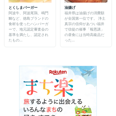
とくしまバーガー
油揚げ
阿波牛、阿波尾鶏、鳴門
福井県は油揚げの消費額
鯛など、徳島ブランドの
が全国第一位です。 浄土
食材を使ったハンバーガ
真宗の信仰があつい福井
ーで、地元認定審査会の
で信徒の催事「報恩講」
基準を満たし、認定され
の昼食には当時高級品だ
たもの...
った...