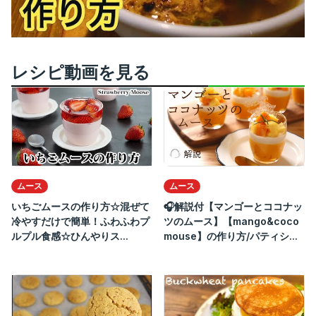
レシピ動画を見る
ムース
ムース
いちごムースの作り方☆混ぜて
🎧解説付【マンゴーとココナッ
冷やすだけで簡単！ふわふわプ
ツのムース】【mango&coco
ルプル食感☆ひんやりス...
mouse】の作り方/パティシ...