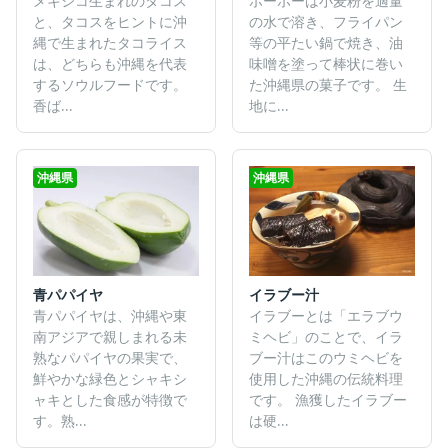
メキシコ生まれのタコス
ポーポーは小麦粉を適量
と、タコスをヒントに沖
の水で溶き、フライパン
縄で生まれたタコライス
等の平たい鍋で焼き、油
は、どちらも沖縄を代表
味噌を塗って棒状に巻い
するソウルフードです。
た沖縄県の菓子です。 生
香ば...
地に...
沖縄県
沖縄県
イラブー汁
青パパイヤ
イラブーとは「エラブウ
青パパイヤは、沖縄や東
ミヘビ」のことで、イラ
南アジアで親しまれる未
ブー汁はこのウミヘビを
熟なパパイヤの果実で、
使用した沖縄の伝統料理
鮮やかな緑色とシャキシ
です。 漁獲したイラブー
ャキとした食感が特徴で
は硬...
す。熟...