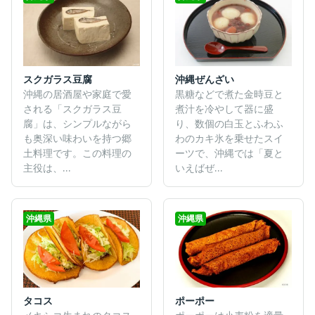
スクガラス豆腐
沖縄ぜんざい
沖縄の居酒屋や家庭で愛
黒糖などで煮た金時豆と
される「スクガラス豆
煮汁を冷やして器に盛
腐」は、シンプルながら
り、数個の白玉とふわふ
も奥深い味わいを持つ郷
わのカキ氷を乗せたスイ
土料理です。この料理の
ーツで、沖縄では「夏と
主役は、...
いえばぜ...
沖縄県
沖縄県
タコス
ポーポー