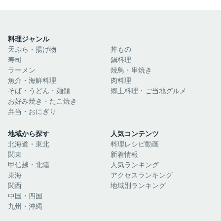
料理ジャンル
天ぷら・揚げ物
丼もの
寿司
鍋料理
ラーメン
焼鳥・串焼き
魚介・海鮮料理
肉料理
そば・うどん・麺類
郷土料理・ご当地グルメ
お好み焼き・たこ焼き
弁当・おにぎり
地域から探す
人気コンテンツ
北海道・東北
料理レシピ動画
関東
新着情報
甲信越・北陸
人気ランキング
東海
アクセスランキング
関西
地域別ランキング
中国・四国
九州・沖縄