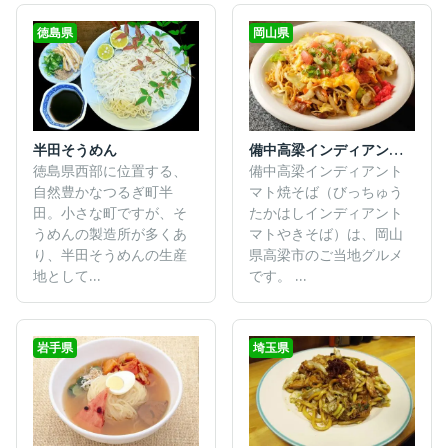
徳島県
岡山県
半田そうめん
備中高梁インディアントマト焼そば
徳島県西部に位置する、
備中高梁インディアント
自然豊かなつるぎ町半
マト焼そば（びっちゅう
田。小さな町ですが、そ
たかはしインディアント
うめんの製造所が多くあ
マトやきそば）は、岡山
り、半田そうめんの生産
県高梁市のご当地グルメ
地として...
です。 ...
岩手県
埼玉県