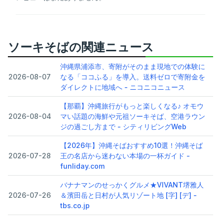
ソーキそばの関連ニュース
沖縄県浦添市、寄附がそのまま現地での体験に
2026-08-07
なる「ココふる」を導入。送料ゼロで寄附金を
ダイレクトに地域へ - ニコニコニュース
【那覇】沖縄旅行がもっと楽しくなる♪ オモウ
2026-08-04
マい話題の海鮮や元祖ソーキそば、空港ラウン
ジの過ごし方まで - シティリビングWeb
【2026年】沖縄そばおすすめ10選！沖縄そば
2026-07-28
王の名店から迷わない本場の一杯ガイド -
funliday.com
バナナマンのせっかくグルメ★VIVANT堺雅人
2026-07-26
＆濱田岳と日村が人気リゾート地 [字] [デ] -
tbs.co.jp