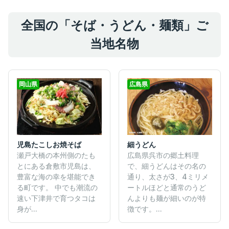
全国の「そば・うどん・麺類」ご
当地名物
岡山県
広島県
児島たこしお焼そば
細うどん
瀬戸大橋の本州側のたも
広島県呉市の郷土料理
とにある倉敷市児島は、
で、細うどんはその名の
豊富な海の幸を堪能でき
通り、太さが3、4ミリメ
る町です。 中でも潮流の
ートルほどと通常のうど
速い下津井で育つタコは
んよりも麺が細いのが特
身が...
徴です。...