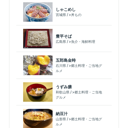
しゃこめし
宮城県 / >丼もの
豊平そば
広島県 / >魚介・海鮮料理
五郎島金時
石川県 / >郷土料理・ご当地グ
ルメ
うずみ膳
和歌山県 / >郷土料理・ご当地
グルメ
納豆汁
山形県 / >郷土料理・ご当地グ
ルメ