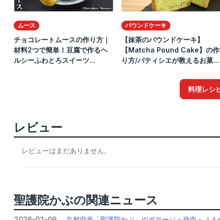
ムース
パウンドケーキ
チョコレートムースの作り方｜
【抹茶のパウンドケーキ】
材料2つで簡単！豆腐で作るヘ
【Matcha Pound Cake】の作
ルシーふわとろスイーツ...
り方/パティシエが教えるお菓...
料理レシ
レビュー
レビューはまだありません。
聖護院かぶの関連ニュース
2026-02-09
京都府産「聖護院かぶ」のポタージュ発売 - Ｊ