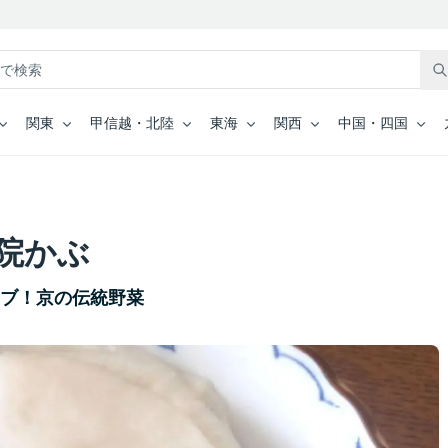
関東
甲信越・北陸
東海
関西
中国・四国
院かぶ
カブ！京の伝統野菜