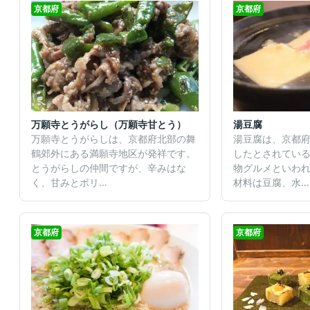
京都府
京都府
万願寺とうがらし（万願寺甘とう）
湯豆腐
万願寺とうがらしは、京都府北部の舞
湯豆腐は、京都
鶴郊外にある満願寺地区が発祥です。
したとされてい
とうがらしの仲間ですが、辛みはな
物グルメといわれ
く、甘みとボリ...
材料は豆腐、水...
京都府
京都府