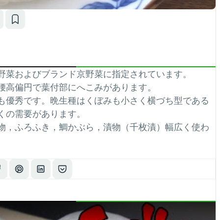
野菜およびブランド京野菜に指定されています。
腰高偏円で葉付部にへこみがあります。
も優秀です。晩生種はくぼみも小さく横づち型である
くの需要があります。
物，ふろふき，鯛かぶら，漬物（千枚漬）幅広く使わ