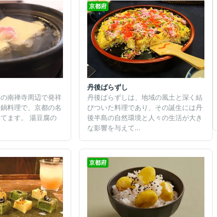
京都府
丹後ばらずし
府の南禅寺周辺で発祥
丹後ばらずしは、地域の風土と深く結
る鍋料理で、京都の名
びついた料理であり、その誕生には丹
てます。 湯豆腐の
後半島の自然環境と人々の生活が大き
な影響を与えて...
京都府