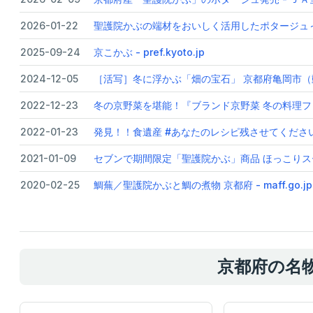
2026-01-22
聖護院かぶの端材をおいしく活用したポタージュ～京都の
2025-09-24
京こかぶ - pref.kyoto.jp
2024-12-05
［活写］冬に浮かぶ「畑の宝石」 京都府亀岡市（動
2022-12-23
冬の京野菜を堪能！『ブランド京野菜 冬の料理フェア』
2022-01-23
発見！！食遺産 #あなたのレシピ残させてください 
2021-01-09
セブンで期間限定「聖護院かぶ」商品 ほっこりス
2020-02-25
鯛蕪／聖護院かぶと鯛の煮物 京都府 - maff.go.jp
京都府の名