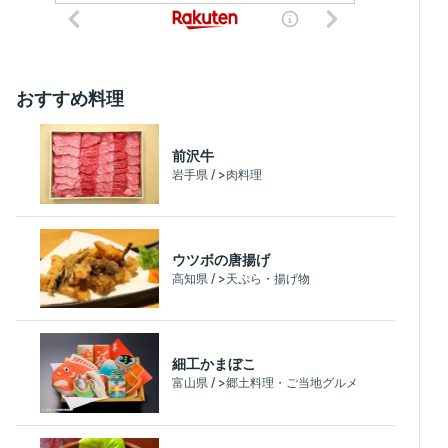
おすすめ料理
前沢牛
岩手県 / >肉料理
ウツボの唐揚げ
高知県 / >天ぷら・揚げ物
細工かまぼこ
富山県 / >郷土料理・ご当地グルメ