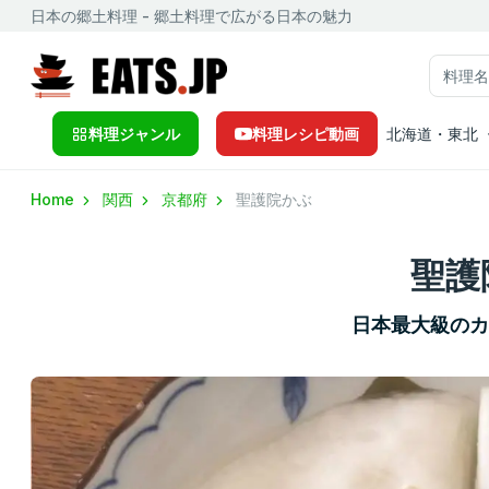
日本の郷土料理 - 郷土料理で広がる日本の魅力
料理ジャンル
料理レシピ動画
北海道・東北
Home
関西
京都府
聖護院かぶ
聖護
日本最大級の