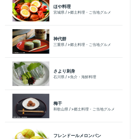
ほや料理
宮城県 / >郷土料理・ご当地グルメ
神代餅
三重県 / >郷土料理・ご当地グルメ
さより刺身
石川県 / >魚介・海鮮料理
梅干
和歌山県 / >郷土料理・ご当地グルメ
フレンドールメロンパン