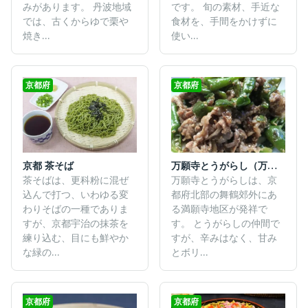
みがあります。 丹波地域
です。 旬の素材、手近な
では、古くからゆで栗や
食材を、手間をかけずに
焼き...
使い...
京都府
京都府
万願寺とうがらし（万願寺甘とう）
京都 茶そば
万願寺とうがらしは、京
茶そばは、更科粉に混ぜ
都府北部の舞鶴郊外にあ
込んで打つ、いわゆる変
る満願寺地区が発祥で
わりそばの一種でありま
す。 とうがらしの仲間で
すが、京都宇治の抹茶を
すが、辛みはなく、甘み
練り込む、目にも鮮やか
とボリ...
な緑の...
京都府
京都府