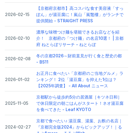
【京都府京都市】高コスパな食す美容液「すっ
2026-02-15
ぽん」が湯豆腐に！嵐山「嵐鼈樓」がランチで
提供開始 - STRAIGHT PRESS
濃厚な味噌つけ麺を堪能できるお店などを紹
2026-02-10
介！ 京都府の「つけ麺」の名店10選！ | 京都
府 ねとらぼリサーチ - ねとらぼ
冬の京都2026～財前直見が行く食と歴史の都
2026-02-08
- BS11
お正月に食べたい「京都府のご当地グルメ」ラ
2026-01-02
ンキング！ 2位「湯豆腐」を抑えた1位は？
【2025年調査】 - All About ニュース
京都駅から徒歩約5分の居酒屋［キツネ日和］
2025-11-05
で休日限定の朝ごはんがスタート！ネオ湯豆腐
を食べてきた - Leaf KYOTO
京都で食べたい♪ 湯豆腐、湯葉、お麩の名店｜
2024-02-27
『京都完全版2024』からピックアップ！｜る