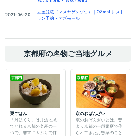
るぶ&more. - るるぶWeb
豆屋源蔵（マメヤゲンゾウ）｜OZmallレスト
2021-06-30
ラン予約 - オズモール
京都府の名物ご当地グルメ
京都府
京都府
栗ごはん
京のおばんざい
「丹波くり」は丹波地域
京のおばんざいとは、昔
でとれる京都の名産の一
より京都の一般家庭で作
つで、非常に大ぶりで甘
られてきたお惣菜のこと