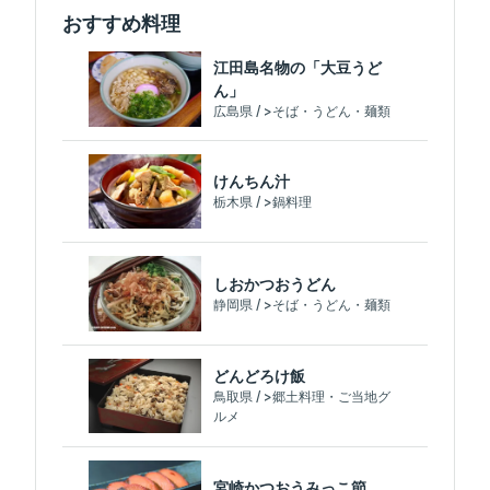
おすすめ料理
江田島名物の「大豆うど
ん」
広島県 / >そば・うどん・麺類
けんちん汁
栃木県 / >鍋料理
しおかつおうどん
静岡県 / >そば・うどん・麺類
どんどろけ飯
鳥取県 / >郷土料理・ご当地グ
ルメ
宮崎かつおうみっこ節