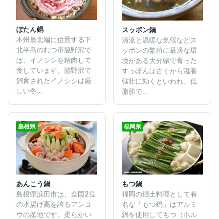
ぼたん鍋
スッポン鍋
本州最北端に位置する下
清流と温暖な気候などス
北半島のむつ市脇野沢で
ッポンの繁殖に最適な環
は、イノシシを精肉して
境がある大分県で育った
食しています。脇野沢で
すっぽんは古くから滋養
飼育されたイノシシは厳
強壮に効くといわれ、低
しい冬...
脂肪で...
島根県
福岡県
あんこう鍋
もつ鍋
島根県浜田市は、全国2位
福岡の郷土料理として有
の水揚げ高を誇るアンコ
名な「もつ鍋」はアルミ
ウの産地です。柔らかい
鍋を使用してもつ（ホル