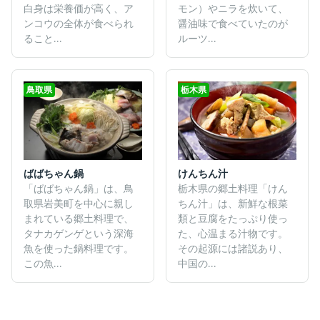
白身は栄養価が高く、ア
モン）やニラを炊いて、
ンコウの全体が食べられ
醤油味で食べていたのが
ること...
ルーツ...
鳥取県
栃木県
ばばちゃん鍋
けんちん汁
「ばばちゃん鍋」は、鳥
栃木県の郷土料理「けん
取県岩美町を中心に親し
ちん汁」は、新鮮な根菜
まれている郷土料理で、
類と豆腐をたっぷり使っ
タナカゲンゲという深海
た、心温まる汁物です。
魚を使った鍋料理です。
その起源には諸説あり、
この魚...
中国の...