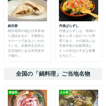
丹後ばらずし
納豆餅
丹後ばらずしは、地域の
納豆発祥の地は日本各地
風土と深く結びついた料
に諸説あるが、京都府も
理であり、その誕生には
その一つであるといわれ
丹後半島の自然環境と
ている。京都市右京区の
人々の生活が大きな影響
京北地区にある常照皇寺
を与えて...
で修行...
全国の「鍋料理」ご当地名物
青森県
大分県