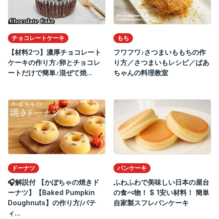
チョコレートケーキ
もち
【材料2つ】濃厚チョコレート
フワフワ♪さつまいももちの作
ケーキの作り方♪卵とチョコレ
り方／さつまいもレシピ／ばあ
ートだけで簡単♪混ぜて焼...
ちゃんの料理教室
ドーナツ
パンケーキ
🎧解説付 【かぼちゃの焼きド
ふわふわで美味しい日本の屋台
ーナツ】【Baked Pumpkin
の食べ物！ $ 1安い材料！ 簡単
Doughnuts】の作り方/パテ
自家製スフレパンケーキ
ィ...