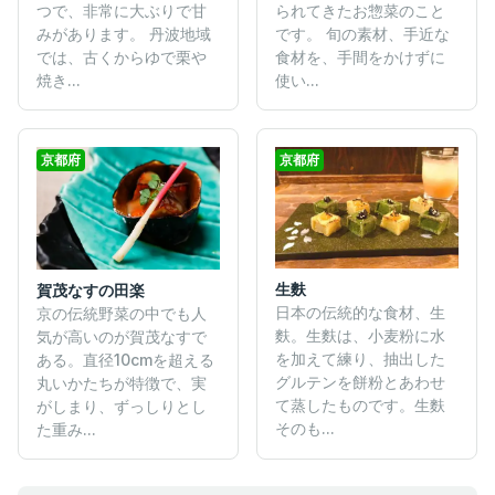
つで、非常に大ぶりで甘
られてきたお惣菜のこと
みがあります。 丹波地域
です。 旬の素材、手近な
では、古くからゆで栗や
食材を、手間をかけずに
焼き...
使い...
京都府
京都府
生麩
賀茂なすの田楽
日本の伝統的な食材、生
京の伝統野菜の中でも人
麩。生麩は、小麦粉に水
気が高いのが賀茂なすで
を加えて練り、抽出した
ある。直径10cmを超える
グルテンを餅粉とあわせ
丸いかたちが特徴で、実
て蒸したものです。生麩
がしまり、ずっしりとし
そのも...
た重み...