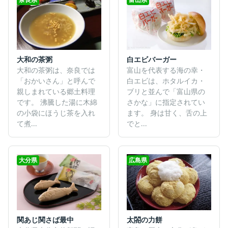
大和の茶粥
白エビバーガー
大和の茶粥は、奈良では
富山を代表する海の幸・
「おかいさん」と呼んで
白エビは、ホタルイカ・
親しまれている郷土料理
ブリと並んで「富山県の
です。 沸騰した湯に木綿
さかな」に指定されてい
の小袋にほうじ茶を入れ
ます。 身は甘く、舌の上
て煮...
でと...
大分県
広島県
関あじ関さば最中
太閤の力餅