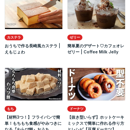
カステラ
ゼリー
おうちで作る長崎風カステラ |
簡単夏のデザート♡カフェオレ
えもじょわ
ゼリー | Coffee Milk Jelly
もち
ドーナツ
【材料3つ！】フライパンで簡
【抜き型いらず】ホットケーキ
単！もちもち食感がやみつきに
ミックスで簡単に作れる作り方
なる『わらび餅』おうち...
とレシピ【豆腐ドーナツ】