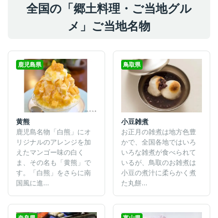
全国の「郷土料理・ご当地グル
メ」ご当地名物
鹿児島県
鳥取県
黄熊
小豆雑煮
鹿児島名物「白熊」にオ
お正月の雑煮は地方色豊
リジナルのアレンジを加
かで、全国各地ではいろ
えたマンゴー味の白く
いろな雑煮が食べられて
ま、その名も「黄熊」で
いるが、鳥取のお雑煮は
す。「白熊」をさらに南
小豆の煮汁に柔らかく煮
国風に進...
た丸餅...
奈良県
富山県