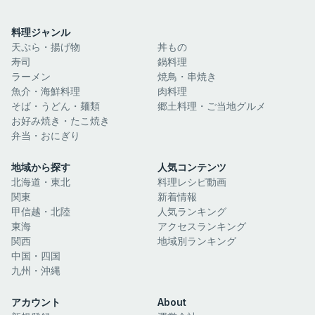
料理ジャンル
天ぷら・揚げ物
丼もの
寿司
鍋料理
ラーメン
焼鳥・串焼き
魚介・海鮮料理
肉料理
そば・うどん・麺類
郷土料理・ご当地グルメ
お好み焼き・たこ焼き
弁当・おにぎり
地域から探す
人気コンテンツ
北海道・東北
料理レシピ動画
関東
新着情報
甲信越・北陸
人気ランキング
東海
アクセスランキング
関西
地域別ランキング
中国・四国
九州・沖縄
アカウント
About