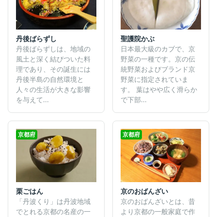
丹後ばらずし
聖護院かぶ
丹後ばらずしは、地域の
日本最大級のカブで、京
風土と深く結びついた料
野菜の一種です。京の伝
理であり、その誕生には
統野菜およびブランド京
丹後半島の自然環境と
野菜に指定されていま
人々の生活が大きな影響
す。 葉はやや広く滑らか
を与えて...
で下部...
京都府
京都府
栗ごはん
京のおばんざい
「丹波くり」は丹波地域
京のおばんざいとは、昔
でとれる京都の名産の一
より京都の一般家庭で作