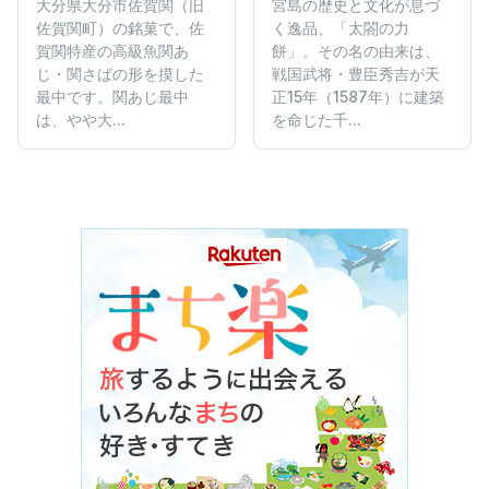
大分県大分市佐賀関（旧
宮島の歴史と文化が息づ
佐賀関町）の銘菓で、佐
く逸品、「太閤の力
賀関特産の高級魚関あ
餅」。その名の由来は、
じ・関さばの形を摸した
戦国武将・豊臣秀吉が天
最中です。関あじ最中
正15年（1587年）に建築
は、やや大...
を命じた千...