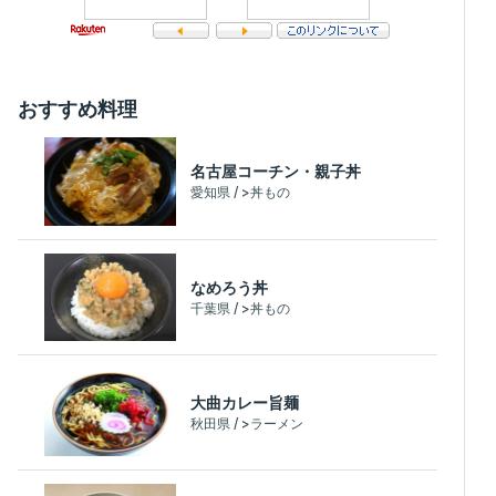
おすすめ料理
名古屋コーチン・親子丼
愛知県 / >丼もの
なめろう丼
千葉県 / >丼もの
大曲カレー旨麺
秋田県 / >ラーメン