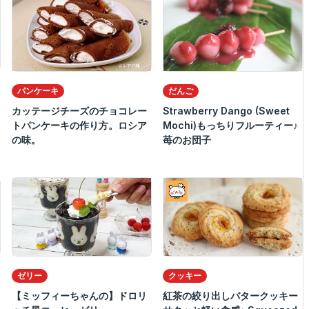
パンケーキ
だんご
カッテージチーズのチョコレー
Strawberry Dango (Sweet
トパンケーキの作り方。ロシア
Mochi)もっちりフルーティー♪
の味。
苺のお団子
ゼリー
クッキー
【ミッフィーちゃんの】ドロリ
紅茶の絞り出しバタークッキー