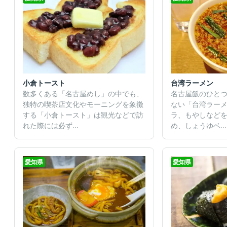
小倉トースト
台湾ラーメン
数多くある「名古屋めし」の中でも、
名古屋飯のひと
独特の喫茶店文化やモーニングを象徴
ない「台湾ラー
する「小倉トースト」は観光などで訪
ラ、もやしなど
れた際には必ず...
め、しょうゆベ...
愛知県
愛知県