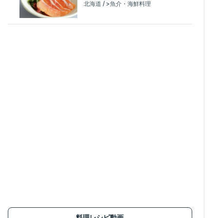
北海道 / >魚介・海鮮料理
料理レシピ動画