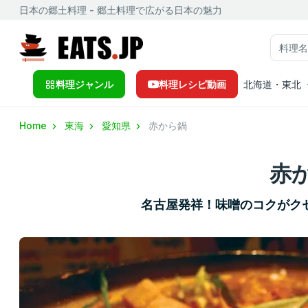
日本の郷土料理 - 郷土料理で広がる日本の魅力
料理ジャンル
料理レシピ動画
北海道・東北
Home
東海
愛知県
赤から鍋
赤
名古屋発祥！味噌のコクがク