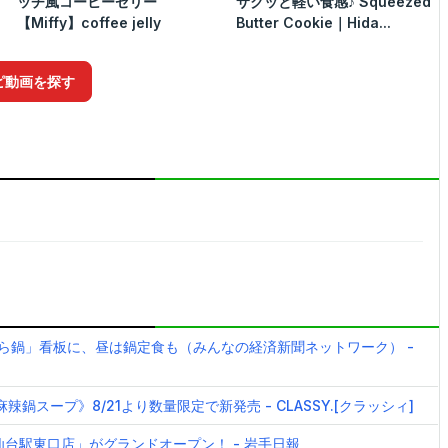
ッチ風コーヒーゼリー
サクッと軽い食感♪ Squeezed
【Miffy】coffee jelly
Butter Cookie｜Hida...
ピ動画を探す
から鍋」看板に、昼は鍋定食も（みんなの経済新聞ネットワーク） -
スープ》8/21より数量限定で新発売 - CLASSY.[クラッシィ]
i仙台駅東口店」がグランドオープン！ - 岩手日報