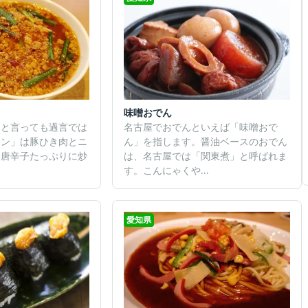
味噌おでん
名古屋でおでんといえば「味噌おで
つと言っても過言では
ん」を指します。醤油ベースのおでん
メン」は豚ひき肉とニ
は、名古屋では「関東煮」と呼ばれま
を唐辛子たっぷりに炒
す。こんにゃくや...
愛知県