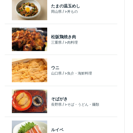
たまの温玉めし
岡山県 / >丼もの
松阪鶏焼き肉
三重県 / >肉料理
ウニ
山口県 / >魚介・海鮮料理
そばがき
長野県 / >そば・うどん・麺類
ルイベ