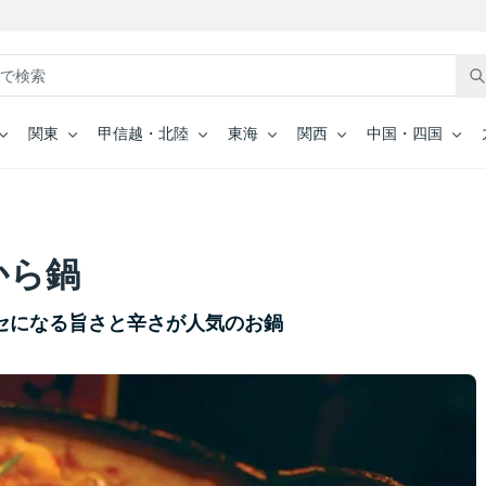
関東
甲信越・北陸
東海
関西
中国・四国
から鍋
セになる旨さと辛さが人気のお鍋