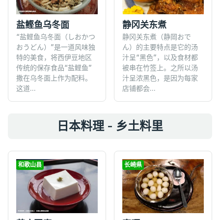
盐鲣鱼乌冬面
静冈关东煮
“盐鲣鱼乌冬面（しおかつ
静冈关东煮（静岡おで
おうどん）”是一道风味独
ん）的主要特点是它的汤
特的美食，将西伊豆地区
汁呈“黑色”，以及食材都
传统的保存食品“盐鲣鱼”
被串在竹签上。之所以汤
撒在乌冬面上作为配料。
汁呈浓黑色，是因为每家
这道...
店铺都会...
日本料理 - 乡土料里
和歌山县
长崎県