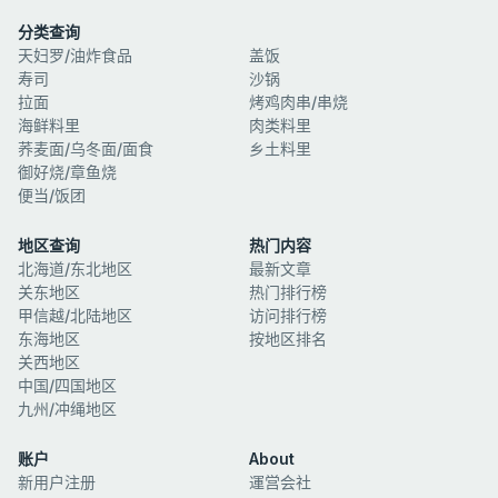
分类查询
天妇罗/油炸食品
盖饭
寿司
沙锅
拉面
烤鸡肉串/串烧
海鲜料里
肉类料里
荞麦面/乌冬面/面食
乡土料里
御好烧/章鱼烧
便当/饭团
地区查询
热门内容
北海道/东北地区
最新文章
关东地区
热门排行榜
甲信越/北陆地区
访问排行榜
东海地区
按地区排名
关西地区
中国/四国地区
九州/冲绳地区
账户
About
新用户注册
運営会社