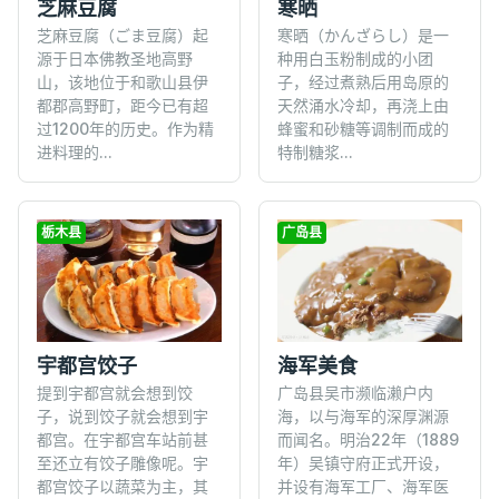
芝麻豆腐
寒晒
芝麻豆腐（ごま豆腐）起
寒晒（かんざらし）是一
源于日本佛教圣地高野
种用白玉粉制成的小团
山，该地位于和歌山县伊
子，经过煮熟后用岛原的
都郡高野町，距今已有超
天然涌水冷却，再浇上由
过1200年的历史。作为精
蜂蜜和砂糖等调制而成的
进料理的...
特制糖浆...
栃木县
广岛县
宇都宫饺子
海军美食
提到宇都宫就会想到饺
广岛县吴市濒临濑户内
子，说到饺子就会想到宇
海，以与海军的深厚渊源
都宫。在宇都宫车站前甚
而闻名。明治22年（1889
至还立有饺子雕像呢。宇
年）吴镇守府正式开设，
都宫饺子以蔬菜为主，其
并设有海军工厂、海军医