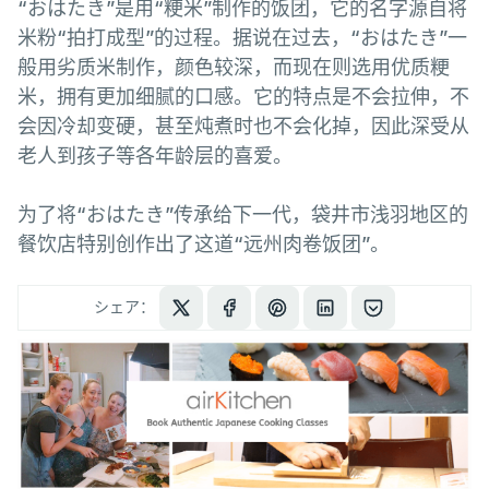
“おはたき”是用“粳米”制作的饭团，它的名字源自将
米粉“拍打成型”的过程。据说在过去，“おはたき”一
般用劣质米制作，颜色较深，而现在则选用优质粳
米，拥有更加细腻的口感。它的特点是不会拉伸，不
会因冷却变硬，甚至炖煮时也不会化掉，因此深受从
老人到孩子等各年龄层的喜爱。
为了将“おはたき”传承给下一代，袋井市浅羽地区的
餐饮店特别创作出了这道“远州肉卷饭团”。
シェア：