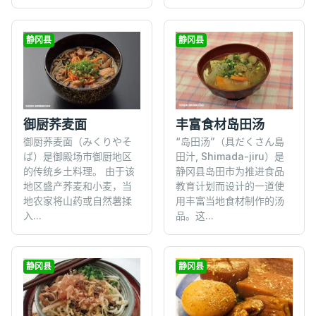
静冈县
静冈县
御厨荞麦面
丰富食材岛田汤
御厨荞麦面（みくりやそ
“岛田汤”（具だくさん島
ば）是御殿场市御厨地区
田汁, Shimada-jiru）是
的传统乡土料理。 由于该
静冈县岛田市为推进食品
地区盛产荞麦和小麦，当
教育计划而设计的一道使
地农家将山药或自然薯揉
用丰富当地食材制作的汤
入...
品。这...
静冈县
静冈县