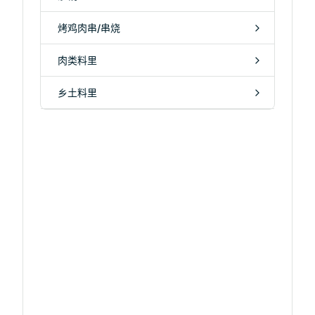
烤鸡肉串/串烧
肉类料里
乡土料里