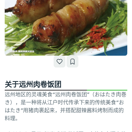
关于远州肉卷饭团
远州地区的灵魂美食“远州肉卷饭团”（おはたき肉巻
き），是一种将从江户时代传承下来的传统美食“お
はたき”用猪肉裹起来，并搭配甜辣酱料烤制而成的
料理。