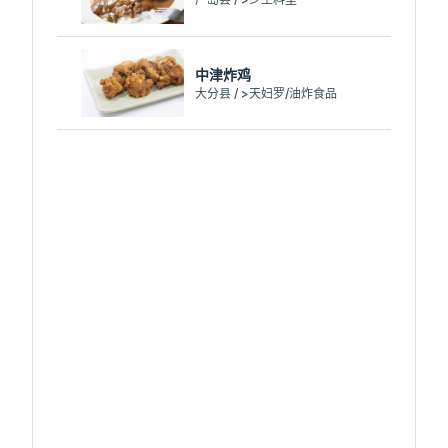
中津炸鸡
大分县 / >天妇罗/油炸食品