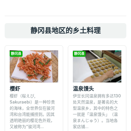
静冈县地区的乡土料理
静冈县
静冈县
樱虾
温泉馒头
樱虾（桜えび,
伊豆长冈温泉拥有多达130
Sakuraebi）是一种珍贵
处天然温泉，是著名的大
的海味，全世界仅在骏河
型温泉乡，其中的特色之
湾和台湾能捕捞到。因其
一就是「温泉馒头」（温
透明艳丽的樱花色外观，
泉まんじゅう）。当地各
又被称为“骏河湾...
家店铺...