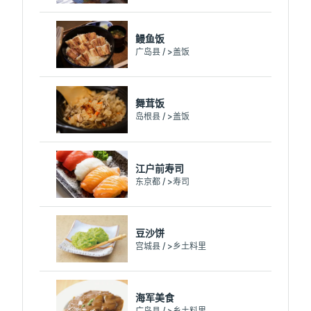
鳗鱼饭
广岛县 / >盖饭
舞茸饭
岛根县 / >盖饭
江户前寿司
东京都 / >寿司
豆沙饼
宫城县 / >乡土料里
海军美食
广岛县 / >乡土料里