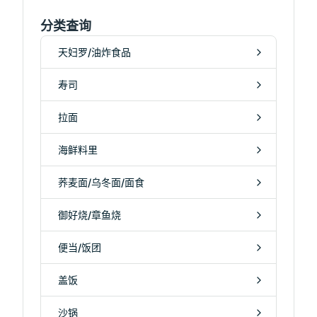
分类查询
天妇罗/油炸食品
寿司
拉面
海鲜料里
荞麦面/乌冬面/面食
御好烧/章鱼烧
便当/饭团
盖饭
沙锅