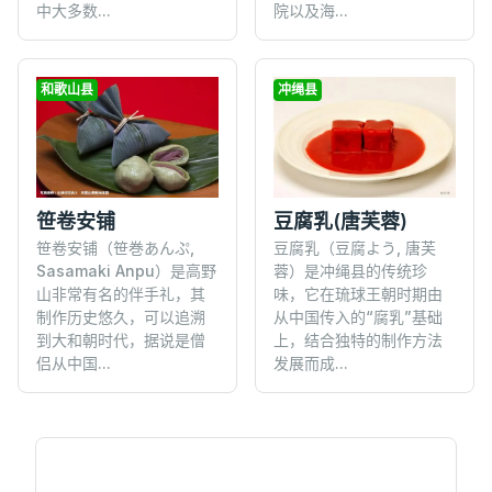
中大多数...
院以及海...
和歌山县
冲绳县
笹卷安铺
豆腐乳(唐芙蓉)
笹卷安铺（笹巻あんぷ,
豆腐乳（豆腐よう, 唐芙
Sasamaki Anpu）是高野
蓉）是冲绳县的传统珍
山非常有名的伴手礼，其
味，它在琉球王朝时期由
制作历史悠久，可以追溯
从中国传入的“腐乳”基础
到大和朝时代，据说是僧
上，结合独特的制作方法
侣从中国...
发展而成...