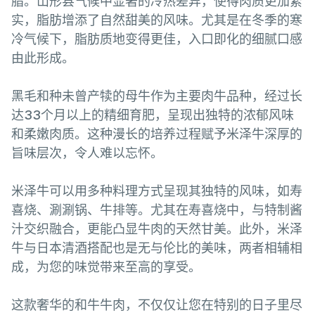
脂。山形县气候中显著的冷热差异，使得肉质更加紧
实，脂肪增添了自然甜美的风味。尤其是在冬季的寒
冷气候下，脂肪质地变得更佳，入口即化的细腻口感
由此形成。
黑毛和种未曾产犊的母牛作为主要肉牛品种，经过长
达33个月以上的精细育肥，呈现出独特的浓郁风味
和柔嫩肉质。这种漫长的培养过程赋予米泽牛深厚的
旨味层次，令人难以忘怀。
米泽牛可以用多种料理方式呈现其独特的风味，如寿
喜烧、涮涮锅、牛排等。尤其在寿喜烧中，与特制酱
汁交织融合，更能凸显牛肉的天然甘美。此外，米泽
牛与日本清酒搭配也是无与伦比的美味，两者相辅相
成，为您的味觉带来至高的享受。
这款奢华的和牛牛肉，不仅仅让您在特别的日子里尽