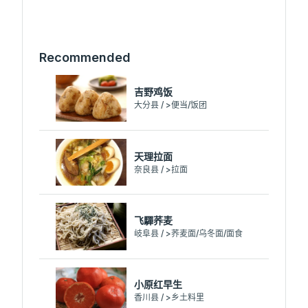
Recommended
吉野鸡饭
大分县 / >便当/饭团
天理拉面
奈良县 / >拉面
飞驒荞麦
岐阜县 / >荞麦面/乌冬面/面食
小原红早生
香川县 / >乡土料里