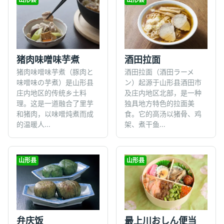
猪肉味噌味芋煮
酒田拉面
猪肉味噌味芋煮（豚肉と
酒田拉面（酒田ラーメ
味噌味の芋煮）是山形县
ン）起源于山形县酒田市
庄内地区的传统乡土料
及庄内地区北部，是一种
理。这是一道融合了里芋
独具地方特色的拉面美
和猪肉，以味噌炖煮而成
食。它的高汤以猪骨、鸡
的温暖人...
架、煮干鱼...
山形县
山形县
弁庆饭
最上川おしん便当