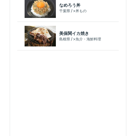
なめろう丼
千葉県 / >丼もの
美保関イカ焼き
島根県 / >魚介・海鮮料理