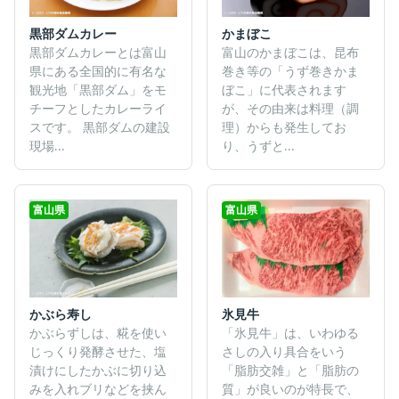
黒部ダムカレー
かまぼこ
黒部ダムカレーとは富山
富山のかまぼこは、昆布
県にある全国的に有名な
巻き等の「うず巻きかま
観光地「黒部ダム」をモ
ぼこ」に代表されます
チーフとしたカレーライ
が、その由来は料理（調
スです。 黒部ダムの建設
理）からも発生してお
現場...
り、うずと...
富山県
富山県
かぶら寿し
氷見牛
かぶらずしは、糀を使い
「氷見牛」は、いわゆる
じっくり発酵させた、塩
さしの入り具合をいう
漬けにしたかぶに切り込
「脂肪交雑」と「脂肪の
みを入れブリなどを挟ん
質」が良いのが特長で、