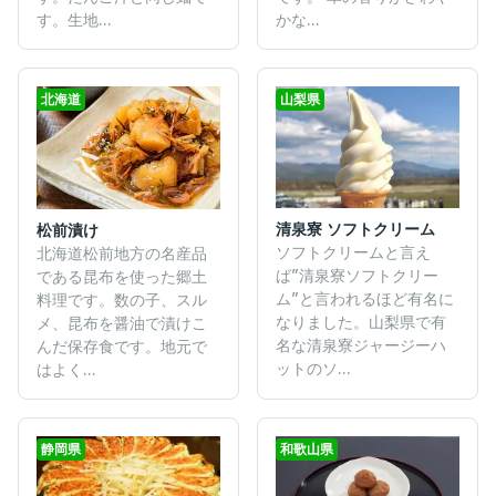
す。生地...
かな...
北海道
山梨県
清泉寮 ソフトクリーム
松前漬け
ソフトクリームと言え
北海道松前地方の名産品
ば”清泉寮ソフトクリー
である昆布を使った郷土
ム”と言われるほど有名に
料理です。数の子、スル
なりました。山梨県で有
メ、昆布を醤油で漬けこ
名な清泉寮ジャージーハ
んだ保存食です。地元で
ットのソ...
はよく...
静岡県
和歌山県