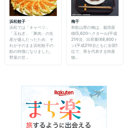
浜松餃子
梅干
浜松では「キャベツ」
和歌山県の梅は、栽培面
「玉ねぎ」「豚肉」の生
積(5,620ヘクタール(平成
産が盛んだったため、そ
21年))、出荷量(68,800ト
れがそのまま浜松餃子の
ン(平成21年))ともに全国1
餡の特徴になりました。
位で、県を代表する特産
野菜の甘...
物...