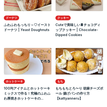
ドーナツ
クッキー
ふわふわもっちり～♡イースト
Cuteで美味しい🍫チョコディ
ドーナツ | Yeast Doughnuts
ップクッキー | Chocolate-
Dipped Cookies
ホットケーキ
もち
100均アイテムとホットケーキ
もちもちとろ〜り 胡麻チーズボ
ミックスで作る！究極のふわふ
ール 揚げパンの作り方
わ厚焼きホットケーキの...
【kattyanneru】