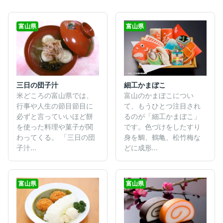
富山県
富山県
三日の団子汁
細工かまぼこ
米どころの富山県では、
富山のかまぼこについ
行事や人生の節目節目に
て、もうひとつ注目され
必ずと言っていいほど餅
るのが「細工かまぼこ」
を使った料理や菓子が関
です。色づけをしたすり
わってくる。 「三日の団
身を鯛、鶴亀、松竹梅な
子汁...
どに成形...
富山県
富山県