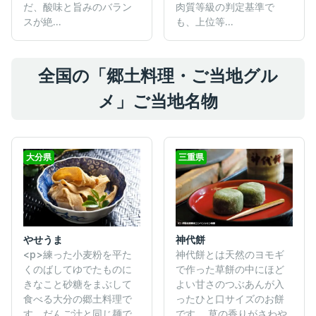
だ、酸味と旨みのバラン
肉質等級の判定基準で
スが絶...
も、上位等...
全国の「郷土料理・ご当地グル
メ」ご当地名物
大分県
三重県
やせうま
神代餅
<p>練った小麦粉を平た
神代餅とは天然のヨモギ
くのばしてゆでたものに
で作った草餅の中にほど
きなこと砂糖をまぶして
よい甘さのつぶあんが入
食べる大分の郷土料理で
ったひと口サイズのお餅
す。だんご汁と同じ麺で
です。 草の香りがさわや