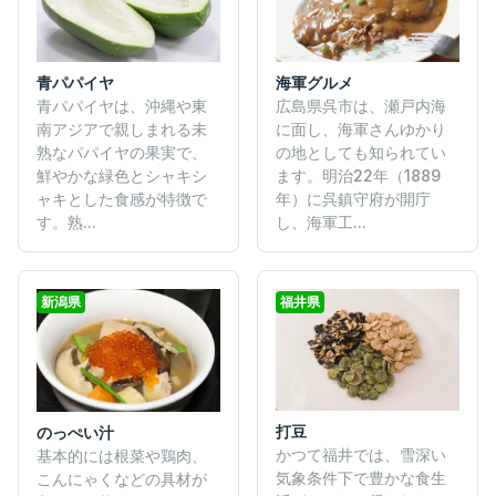
海軍グルメ
青パパイヤ
広島県呉市は、瀬戸内海
青パパイヤは、沖縄や東
に面し、海軍さんゆかり
南アジアで親しまれる未
の地としても知られてい
熟なパパイヤの果実で、
ます。明治22年（1889
鮮やかな緑色とシャキシ
年）に呉鎮守府が開庁
ャキとした食感が特徴で
し、海軍工...
す。熟...
新潟県
福井県
打豆
のっぺい汁
かつて福井では、雪深い
基本的には根菜や鶏肉、
気象条件下で豊かな食生
こんにゃくなどの具材が