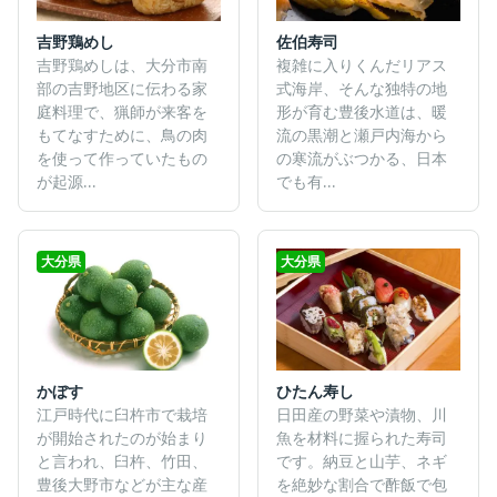
吉野鶏めし
佐伯寿司
吉野鶏めしは、大分市南
複雑に入りくんだリアス
部の吉野地区に伝わる家
式海岸、そんな独特の地
庭料理で、猟師が来客を
形が育む豊後水道は、暖
もてなすために、鳥の肉
流の黒潮と瀬戸内海から
を使って作っていたもの
の寒流がぶつかる、日本
が起源...
でも有...
大分県
大分県
かぼす
ひたん寿し
江戸時代に臼杵市で栽培
日田産の野菜や漬物、川
が開始されたのが始まり
魚を材料に握られた寿司
と言われ、臼杵、竹田、
です。納豆と山芋、ネギ
豊後大野市などが主な産
を絶妙な割合で酢飯で包