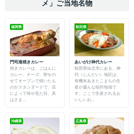
メ」ご当地名物
福岡県
秋田県
門司港焼きカレー
あいがけ神代カレー
焼きカレーは、ごはんに
秋田県仙北市にある、神
カレー、チーズ、卵をの
代（じんだい）地区は、
せてオーブンで焼いたも
有機米あきたこまちの生
のがスタンダードで、店
産が盛んな稲作地域で
によって味や見た目、具
す。ここで生産されるお
はさま...
いしいお...
沖縄県
広島県