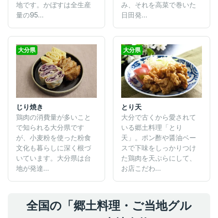
地です。かぼすは全生産
み、それを高菜で巻いた
量の95...
日田発...
大分県
大分県
とり天
じり焼き
大分で古くから愛されて
鶏肉の消費量が多いこと
いる郷土料理「とり
で知られる大分県です
天」。ポン酢や醤油ベー
が、小麦粉を使った粉食
スで下味をしっかりつけ
文化も暮らしに深く根づ
た鶏肉を天ぷらにして、
いています。大分県は台
お店こだわ...
地が発達...
全国の「郷土料理・ご当地グル