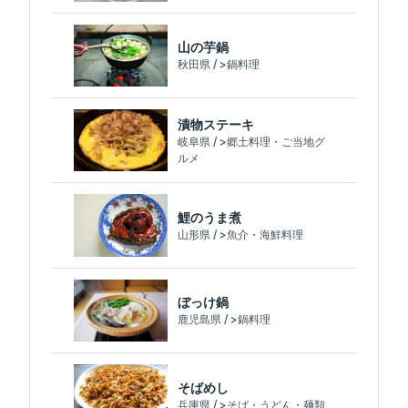
山の芋鍋
秋田県 / >鍋料理
漬物ステーキ
岐阜県 / >郷土料理・ご当地グ
ルメ
鯉のうま煮
山形県 / >魚介・海鮮料理
ぼっけ鍋
鹿児島県 / >鍋料理
そばめし
兵庫県 / >そば・うどん・麺類