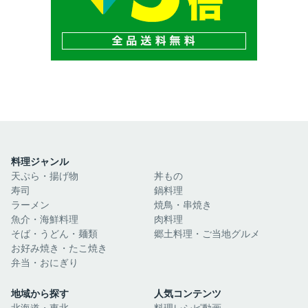
料理ジャンル
天ぷら・揚げ物
丼もの
寿司
鍋料理
ラーメン
焼鳥・串焼き
魚介・海鮮料理
肉料理
そば・うどん・麺類
郷土料理・ご当地グルメ
お好み焼き・たこ焼き
弁当・おにぎり
地域から探す
人気コンテンツ
北海道・東北
料理レシピ動画