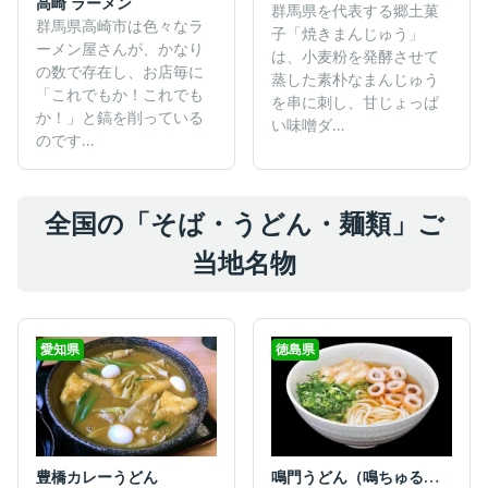
高崎 ラーメン
群馬県を代表する郷土菓
群馬県高崎市は色々なラ
子「焼きまんじゅう」
ーメン屋さんが、かなり
は、小麦粉を発酵させて
の数で存在し、お店毎に
蒸した素朴なまんじゅう
「これでもか！これでも
を串に刺し、甘じょっぱ
か！」と鎬を削っている
い味噌ダ...
のです...
全国の「そば・うどん・麺類」ご
当地名物
愛知県
徳島県
豊橋カレーうどん
鳴門うどん（鳴ちゅるうどん）