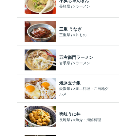
小浜ちゃんぽん
長崎県 / >ラーメン
三重 うなぎ
三重県 / >丼もの
五右衛門ラーメン
岩手県 / >ラーメン
焼豚玉子飯
愛媛県 / >郷土料理・ご当地グ
ルメ
壱岐うに丼
長崎県 / >魚介・海鮮料理