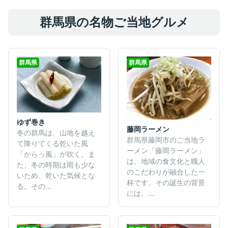
群馬県の名物ご当地グルメ
群馬県
群馬県
ゆず巻き
藤岡ラーメン
冬の群馬は、山地を越え
群馬県藤岡市のご当地ラ
て降りてくる乾いた風
ーメン「藤岡ラーメン」
「からっ風」が吹く。ま
は、地域の食文化と職人
た、冬の時期は雨も少な
のこだわりが融合した一
いため、乾いた気候とな
杯です。その誕生の背景
る。その...
には、...