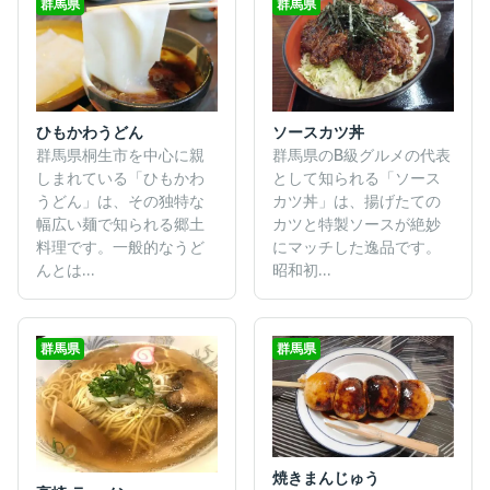
群馬県
群馬県
ひもかわうどん
ソースカツ丼
群馬県桐生市を中心に親
群馬県のB級グルメの代表
しまれている「ひもかわ
として知られる「ソース
うどん」は、その独特な
カツ丼」は、揚げたての
幅広い麺で知られる郷土
カツと特製ソースが絶妙
料理です。​一般的なうど
にマッチした逸品です。
んとは...
昭和初...
群馬県
群馬県
焼きまんじゅう