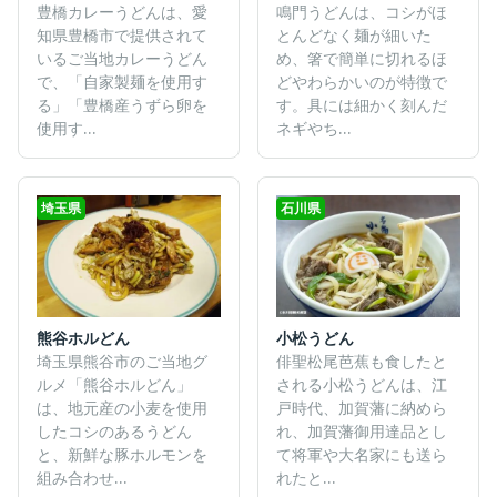
豊橋カレーうどんは、愛
鳴門うどんは、コシがほ
知県豊橋市で提供されて
とんどなく麺が細いた
いるご当地カレーうどん
め、箸で簡単に切れるほ
で、「自家製麺を使用す
どやわらかいのが特徴で
る」「豊橋産うずら卵を
す。具には細かく刻んだ
使用す...
ネギやち...
埼玉県
石川県
熊谷ホルどん
小松うどん
埼玉県熊谷市のご当地グ
俳聖松尾芭蕉も食したと
ルメ「熊谷ホルどん」
される小松うどんは、江
は、地元産の小麦を使用
戸時代、加賀藩に納めら
したコシのあるうどん
れ、加賀藩御用達品とし
と、新鮮な豚ホルモンを
て将軍や大名家にも送ら
組み合わせ...
れたと...