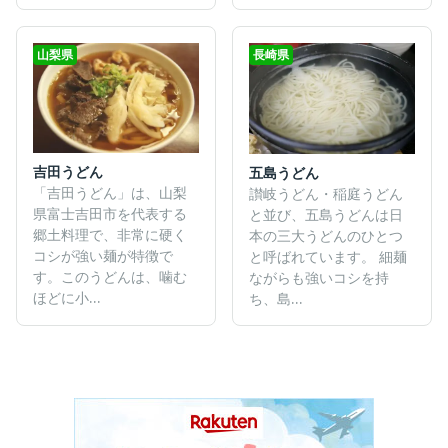
山梨県
長崎県
吉田うどん
五島うどん
「吉田うどん」は、山梨
讃岐うどん・稲庭うどん
県富士吉田市を代表する
と並び、五島うどんは日
郷土料理で、非常に硬く
本の三大うどんのひとつ
コシが強い麺が特徴で
と呼ばれています。 細麺
す。このうどんは、噛む
ながらも強いコシを持
ほどに小...
ち、島...