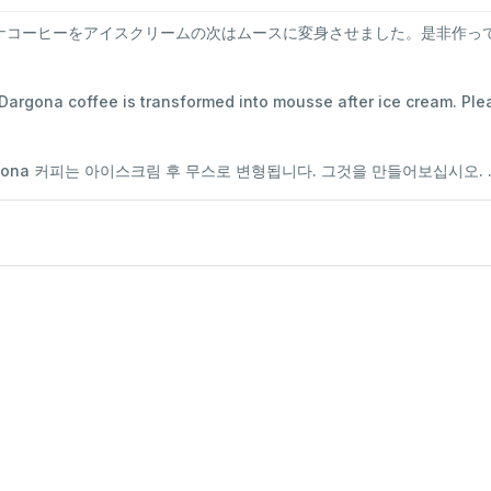
ナコーヒーをアイスクリームの次はムースに変身させました。是非作っ
argona coffee is transformed into mousse after ice cream. Pleas
gona 커피는 아이스크림 후 무스로 변형됩니다. 그것을 만들어보십시오. ..