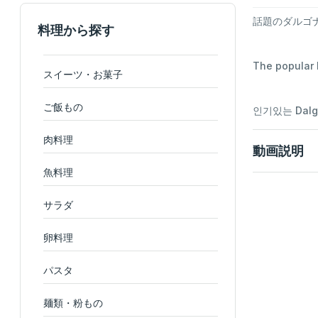
話題のダルゴ
料理から探す
The popular D
スイーツ・お菓子
ご飯もの
인기있는 Dal
肉料理
動画説明
魚料理
サラダ
卵料理
パスタ
麺類・粉もの