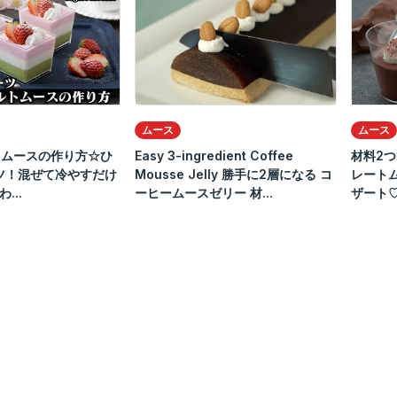
ムース
ムース
トムースの作り方☆ひ
Easy 3-ingredient Coffee
材料2つ
ツ！混ぜて冷やすだけ
Mousse Jelly 勝手に2層になる コ
レート
...
ーヒームースゼリー 材...
ザート♡ |