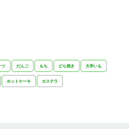
ナツ
だんご
もち
どら焼き
大学いも
ホットケーキ
カステラ