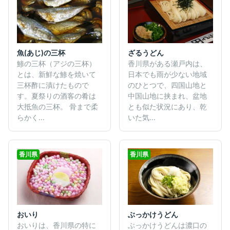
魚(あじ)の三杯
ざるうどん
鯵の三杯（アジの三杯）
香川県がある瀬戸内は、
とは、新鮮な鯵を焼いて
日本でも雨が少ない地域
三杯酢に漬けたもので
のひとつで、四国山地と
す。夏祭りの酒客の肴は
中国山地に挟まれ、盆地
大抵魚の三杯。 骨まで柔
とも似た状況にあり、乾
らかく...
いた気...
香川県
香川県
おいり
ぶっかけうどん
おいりは、香川県の特に
ぶっかけうどんは濃口の