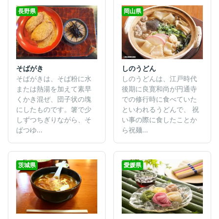
長野県
岡山県
そばがき
しのうどん
そばがきは、そば粉に水
しのうどんは、江戸時代
または熱湯を加えて素早
後期に良寛和尚が円通寺
くかき混ぜ、団子状の塊
での修行時に食べていた
にしたものです。箸で少
といわれるうどんで、 祝
しずつちぎりながら、そ
い事の際に食したことか
ばつゆ...
ら祝麺...
茨城県
愛媛県