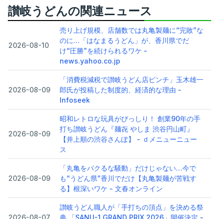
讃岐うどんの関連ニュース
売り上げ規模、店舗数では丸亀製麺に“完敗”な
のに…「はなまるうどん」が、香川県でだ
2026-08-10
け“圧勝”を続けられるワケ -
news.yahoo.co.jp
「消費税減税で讃岐うどん店ピンチ」玉木雄一
2026-08-09
郎氏が投稿した制度的、経済的な理由 -
Infoseek
昭和レトロな玩具がびっしり！ 創業90年の手
打ち讃岐うどん『麺㐂 やしま 渋谷円山町』
2026-08-09
【井上順の渋谷さんぽ】 - ｄメニューニュー
ス
「丸亀をパクるな騒動」だけじゃない…今で
2026-08-09
も“うどん県”香川でだけ【丸亀製麺が苦戦す
る】根深いワケ - 文春オンライン
讃岐うどん職人が「手打ちの頂点」を決める祭
2026-08-07
典 「SANU-1 GRAND PRIX 2026」開催決定 -