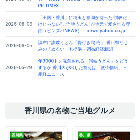
PR TIMES
「王国・香川」に埼玉と福岡が待った!讃岐だ
2026-08-06
けじゃない“ご当地うどん”が地元で愛される理
由（ピンズバNEWS） - news.yahoo.co.jp
調布に讃岐うどん「骨付き鶏 樹」 香川県なじ
2026-08-05
みの「ぬるい」も提供 - 調布経済新聞
年3000トン廃棄される「讃岐うどん」をどう
2026-05-29
するか 香川大が出した答えは「微生物紙」 -
産経ニュース
香川県の名物ご当地グルメ
香川県
香川県