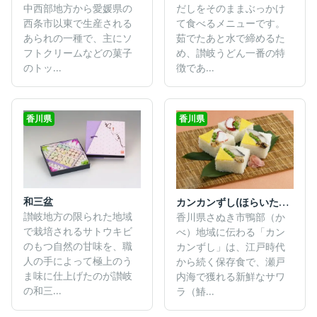
中西部地方から愛媛県の
だしをそのままぶっかけ
西条市以東で生産される
て食べるメニューです。
あられの一種で、主にソ
茹でたあと水で締めるた
フトクリームなどの菓子
め、讃岐うどん一番の特
のトッ...
徴であ...
香川県
香川県
和三盆
カンカンずし(ほらいたずし)
讃岐地方の限られた地域
香川県さぬき市鴨部（か
で栽培されるサトウキビ
べ）地域に伝わる「カン
のもつ自然の甘味を、職
カンずし」は、江戸時代
人の手によって極上のう
から続く保存食で、瀬戸
ま味に仕上げたのが讃岐
内海で獲れる新鮮なサワ
の和三...
ラ（鰆...