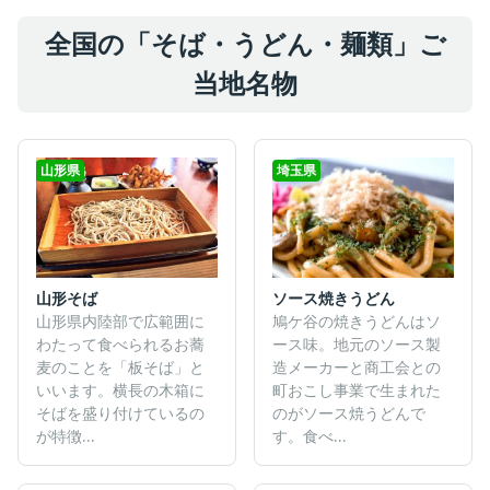
全国の「そば・うどん・麺類」ご
当地名物
山形県
埼玉県
ソース焼きうどん
山形そば
鳩ケ谷の焼きうどんはソ
山形県内陸部で広範囲に
ース味。地元のソース製
わたって食べられるお蕎
造メーカーと商工会との
麦のことを「板そば」と
町おこし事業で生まれた
いいます。横長の木箱に
のがソース焼うどんで
そばを盛り付けているの
す。食べ...
が特徴...