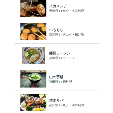
イカメンチ
青森県 / >魚介・海鮮料理
いももち
新潟県 / >天ぷら・揚げ物
播州ラーメン
兵庫県 / >ラーメン
山の芋鍋
秋田県 / >鍋料理
清水サバ
高知県 / >魚介・海鮮料理