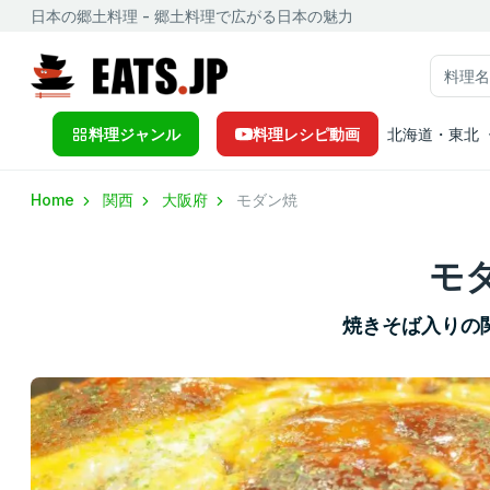
日本の郷土料理 - 郷土料理で広がる日本の魅力
料理ジャンル
料理レシピ動画
北海道・東北
Home
関西
大阪府
モダン焼
モ
焼きそば入りの