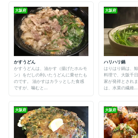
大阪府
大阪府
かすうどん
ハリハリ鍋
かすうどんは、油かす（揚げたホルモ
はりはり鍋は、
ン）をだしの利いたうどんに乗せたも
料理で、大阪千
のです。 油かすはカラッとした食感
家が発祥とされま
ですが、噛むと...
は、水菜の繊維...
大阪府
大阪府