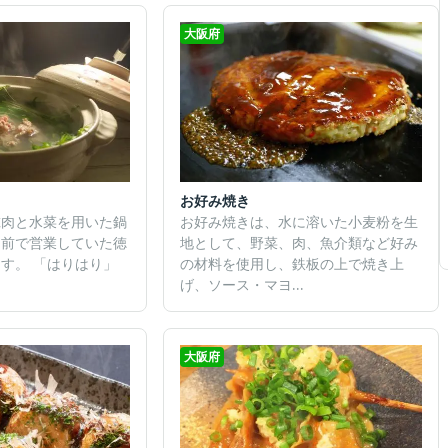
大阪府
お好み焼き
鯨肉と水菜を用いた鍋
お好み焼きは、水に溶いた小麦粉を生
日前で営業していた徳
地として、野菜、肉、魚介類など好み
す。 「はりはり」
の材料を使用し、鉄板の上で焼き上
げ、ソース・マヨ...
大阪府