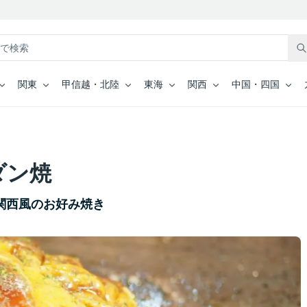
関東
甲信越・北陸
東海
関西
中国・四国
ダン焼
関西風のお好み焼き