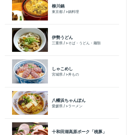
柳川鍋
東京都 / >鍋料理
伊勢うどん
三重県 / >そば・うどん・麺類
しゃこめし
宮城県 / >丼もの
八幡浜ちゃんぽん
愛媛県 / >ラーメン
十和田湖高原ポーク「桃豚」