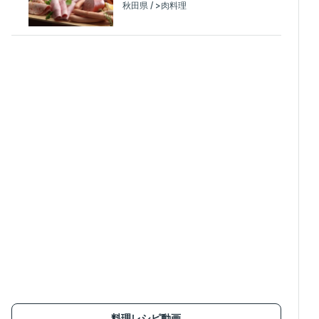
秋田県 / >肉料理
料理レシピ動画