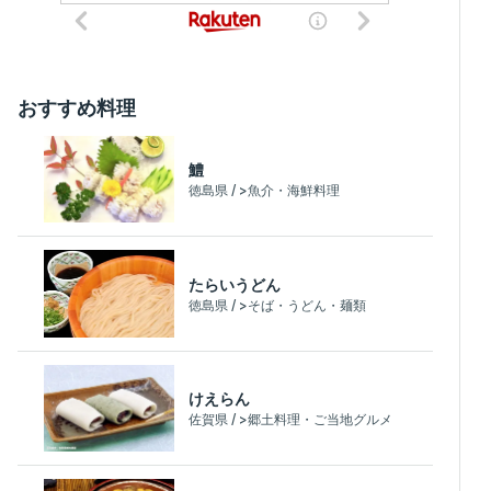
おすすめ料理
鱧
徳島県 / >魚介・海鮮料理
たらいうどん
徳島県 / >そば・うどん・麺類
けえらん
佐賀県 / >郷土料理・ご当地グルメ